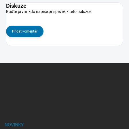
Diskuze
Buďte první, kdo napíše příspěvek k této položce.
Přidat komentář
Z
á
p
a
t
í
NOVINKY