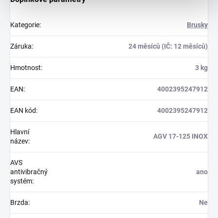
Kategorie
:
Brusky
Záruka
:
24 měsíců (IČ: 12 měsíců)
Hmotnost
:
3 kg
EAN
:
4002395247912
EAN kód
:
4002395247912
Hlavní
AGV 17-125 INOX
název
:
AVS
antivibračný
ano
systém
:
Brzda
:
Ne