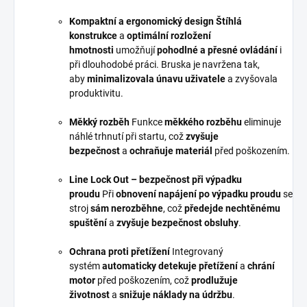
Kompaktní a ergonomický design
Štíhlá
konstrukce
a
optimální rozložení
hmotnosti
umožňují
pohodlné a přesné ovládání
i
při dlouhodobé práci. Bruska je navržena tak,
aby
minimalizovala únavu uživatele
a zvyšovala
produktivitu.
Měkký rozběh
Funkce
měkkého rozběhu
eliminuje
náhlé trhnutí při startu, což
zvyšuje
bezpečnost
a
ochraňuje materiál
před poškozením.
Line Lock Out – bezpečnost při výpadku
proudu
Při
obnovení napájení po výpadku proudu
se
stroj
sám nerozběhne
, což
předejde nechtěnému
spuštění
a
zvyšuje bezpečnost obsluhy
.
Ochrana proti přetížení
Integrovaný
systém
automaticky detekuje přetížení
a
chrání
motor
před poškozením, což
prodlužuje
životnost
a
snižuje náklady na údržbu
.