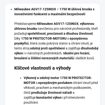
Milwaukee AGV17-125INOX – 1750 W úhlová bruska s
inovativními funkcemi a maximální bezpečností
Představujeme
Milwaukee AGV17-125INOX
,
výkonnou
úhlovou brusku
navrženou pro náročné profesionály, kteří
požadují
spolehlivost, preciznost a dlouhou životnost
.
Díky
1750 W PROTECTOR-MOTORU
s
epoxydovou
pryskyřicí
, která zcela pokrývá stator a chrání vinutí, je
tento stroj
odolný proti opotřebení
a zajišťuje
dlouhodobý
výkon
i v náročných podmínkách.
Ideální pro řezání,
broušení a čištění nerezových materiálů
i dalších kovů.
Klíčové vlastnosti a výhody
Výkonný a odolný motor
1750 W PROTECTOR-
MOTOR
s
epoxydovým povlakem
chrání vinutí před
vlhkostí, prachem a mechanickým poškozením,
čímž
prodlužuje životnost nářadí
a
zajišťuje
konstantní výkon
i při intenzivním
používání.