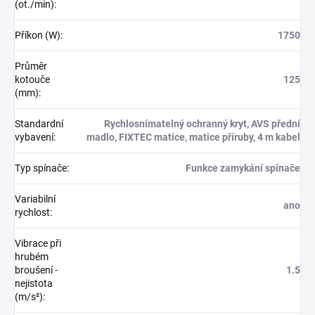
(ot./min)
:
Příkon (W)
:
1750
Průměr
kotouče
125
(mm)
:
Standardní
Rychlosnímatelný ochranný kryt, AVS přední
vybavení
:
madlo, FIXTEC matice, matice příruby, 4 m kabel
Typ spínače
:
Funkce zamykání spínače
Variabilní
ano
rychlost
:
Vibrace při
hrubém
broušení -
1.5
nejistota
(m/s²)
: