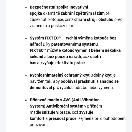
Bezpečnostní spojka
Inovativní
spojka
okamžitě
zabrání zpětným rázům
při
zaseknutí kotouče, čímž
chrání stroj i obsluhu
před
zraněním a poškozením.
Systém FIXTEC™ – rychlá výměna kotouče bez
nářadí
Díky
patentovanému systému
FIXTEC™
můžete
kotouč vyměnit během několika
sekund
a
bez použití nářadí
, což
ušetří
čas
a
zvyšuje efektivitu práce
.
Rychlosnímatelný ochranný kryt
Odolný kryt
je
navržen tak, aby
odolával prasknutí
a
snadno se
demontoval
pro rychlou údržbu nebo výměnu.
Přídavné madlo s AVS (Anti-Vibration
System)
Antivibrační systém
v příčném
madle
snižuje vibrace
, což
zvyšuje
komfort
a
přesnost práce
, zejména při dlouhodobém
používání.