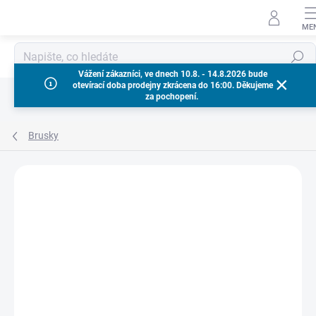
Přejít
na
obsah
Hledat
Vážení zákazníci, ve dnech 10.8. - 14.8.2026 bude
otevírací doba prodejny zkrácena do 16:00. Děkujeme
za pochopení.
Brusky
Neohodnoceno
Podrobnosti hodnocení
ZNAČKA:
MILWAUKEE