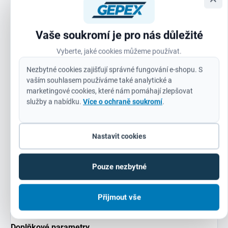
Bezpečnost na prvním místě
–
Line Lock Out,
bezpečnostní spojka, AVS
Vaše soukromí je pro nás důležité
Úspora času
díky
FIXTEC™ a rychlosnímatelnému
krytu
Vyberte, jaké cookies můžeme používat.
Kompaktní a ergonomický design
pro
pohodlnou
Nezbytné cookies zajišťují správné fungování e-shopu. S
práci
vaším souhlasem používáme také analytické a
marketingové cookies, které nám pomáhají zlepšovat
Dlouhá životnost
a
minimální nároky na údržbu
služby a nabídku.
Více o ochraně soukromí
.
Milwaukee AGV17-125INOX
je
špičkovým nástrojem
pro
Nastavit cookies
každého, kdo požaduje
výkon, bezpečnost a
preciznost
.
Investujte do kvality a získejte nástroj, na
který se můžete spolehnout každý den!
Pouze nezbytné
Přijmout vše
Doplňkové parametry