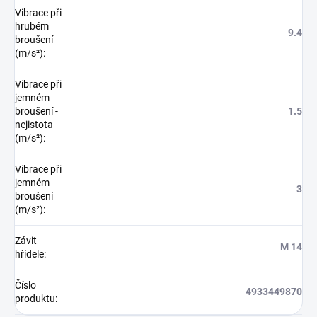
Vibrace při
hrubém
9.4
broušení
(m/s²)
:
Vibrace při
jemném
broušení -
1.5
nejistota
(m/s²)
:
Vibrace při
jemném
3
broušení
(m/s²)
:
Závit
M 14
hřídele
:
Číslo
4933449870
produktu
: