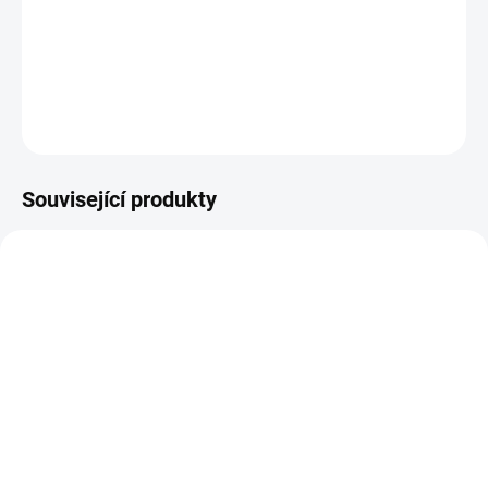
Výkonný a odolný motor
1750 W PROTECTOR-
MOTOR
s
epoxydovým povlakem
chrání vinutí před vlhkostí,
prachem a mechanickým poškozením, čímž
prodlužuje životnost
nářadí
a zajišťuje
konstantní výkon
i při intenzivním používání.
DETAILNÍ INFORMACE
Související produkty
48223100
B794TE
SKLADEM
SKLADEM
(2 KS)
(>5 KS)
Milwaukee 48223100
B794TE Extrémně pevná
Značkovač - jemný hrot
lepicí páska ULTRA