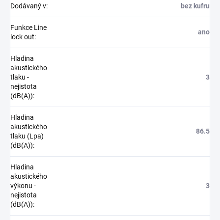
Dodávaný v
:
bez kufru
Funkce Line
ano
lock out
:
Hladina
akustického
tlaku -
3
nejistota
(dB(A))
:
Hladina
akustického
86.5
tlaku (Lpa)
(dB(A))
:
Hladina
akustického
výkonu -
3
nejistota
(dB(A))
: