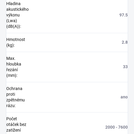
Hladina
akustického
výkonu
97.5
(Lwa)
(dB(A))
:
Hmotnost
2.8
(kg)
:
Max.
hloubka
33
řezání
(mm)
:
Ochrana
proti
ano
zpětnému
rázu
:
Počet
otáček bez
2000 - 7600
zatížení