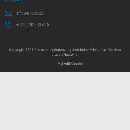
info
@
gepex.cz
+420 530 333 626
Copyright 2026
Gepex.cz - autorizovaný distributor Milwaukee
. Všechna
práva vyhrazena.
Vytvořil Shoptet