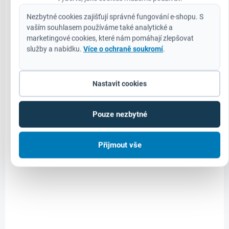
Roborock RockMow Z115 – Inteligentní robotická sekačka pro
Nezbytné cookies zajišťují správné fungování e-shopu. S
dokonalý trávník bez práce Představujeme Roborock RockMow Z115,
vaším souhlasem používáme také analytické a
špičkovou robotickou sekačku z výkonné řady Z1,...
marketingové cookies, které nám pomáhají zlepšovat
služby a nabídku.
Více o ochraně soukromí
.
Nastavit cookies
+ DÁREK ZDARMA
RBR-Z120-LIDAR
AKCE
Pouze nezbytné
Přijmout vše