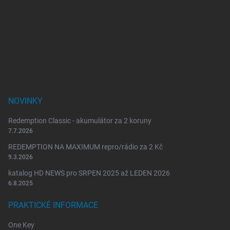
á
á
d
p
a
a
c
t
í
í
p
r
v
k
y
NOVINKY
v
ý
Redemption Classic - akumulátor za 2 koruny
p
i
7.7.2026
s
REDEMPTION NA MAXIMUM repro/rádio za 2 Kč
u
9.3.2026
katalog HD NEWS pro SRPEN 2025 až LEDEN 2026
6.8.2025
PRAKTICKÉ INFORMACE
One Key