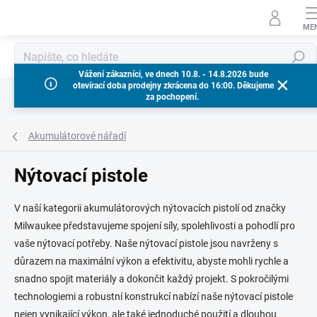
Přejít
na
obsah
Hledat
Vážení zákazníci, ve dnech 10.8. - 14.8.2026 bude
otevírací doba prodejny zkrácena do 16:00. Děkujeme
za pochopení.
Akumulátorové nářadí
Nýtovací pistole
V naší kategorii akumulátorových nýtovacích pistolí od značky
Milwaukee představujeme spojení síly, spolehlivosti a pohodlí pro
vaše nýtovací potřeby. Naše nýtovací pistole jsou navrženy s
důrazem na maximální výkon a efektivitu, abyste mohli rychle a
snadno spojit materiály a dokončit každý projekt. S pokročilými
technologiemi a robustní konstrukcí nabízí naše nýtovací pistole
nejen vynikající výkon, ale také jednoduché použití a dlouhou