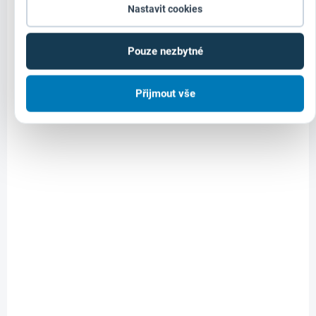
Nastavit cookies
Pouze nezbytné
Přijmout vše
NA OBJEDNÁVKU
Milwaukee 4933478601 nýtovací pistole M18 ONE-
KEY
26 636 Kč
Do košíku
22 013 Kč bez DPH
Tento akumulátorový nástroj kombinuje špičkový výkon, odolnost a
moderní funkce, které usnadní vaši práci a zvýší produktivitu.