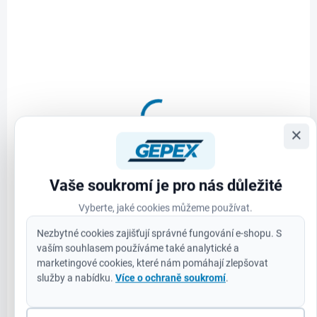
NA OBJEDNÁVKU
Milwaukee 4933464404 M12BPRT-0 - M12™
kompaktní nýtovačka
×
6 115 Kč
Do košíku
5 054 Kč bez DPH
Milwaukee M12BPRT-0 je kompaktní bezdrátová nýtovačka z řady
Vaše soukromí je pro nás důležité
M12™, navržená pro profesionální uživatele, kteří požadují výkon,
Vyberte, jaké cookies můžeme používat.
spolehlivost a maximální mobilitu....
Nezbytné cookies zajišťují správné fungování e-shopu. S
vaším souhlasem používáme také analytické a
marketingové cookies, které nám pomáhají zlepšovat
služby a nabídku.
Více o ochraně soukromí
.
ZÁRUKA 3 ROKY
4933478601