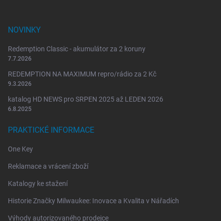
v
k
y
NOVINKY
v
ý
Redemption Classic - akumulátor za 2 koruny
p
i
7.7.2026
s
REDEMPTION NA MAXIMUM repro/rádio za 2 Kč
u
9.3.2026
katalog HD NEWS pro SRPEN 2025 až LEDEN 2026
6.8.2025
PRAKTICKÉ INFORMACE
One Key
Reklamace a vrácení zboží
Katalogy ke stažení
Historie Značky Milwaukee: Inovace a Kvalita v Nářadích
Výhody autorizovaného prodejce