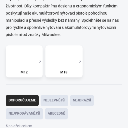
životnost. Díky kompaktnímu designu a ergonomickým funkcím
poskytují naše akumulátorové nýtovací pistole pohodlnou
manipulaci a přesné výsledky bez námahy. Spolehněte se na nás
pro rychlé a spolehlivé nýtování s akumulátorovými nýtovacími
pistolemi od značky Milwaukee.
M12
M18
Ř
a
DOPORUČUJEME
NEJLEVNĚJŠÍ
NEJDRAŽŠÍ
z
e
NEJPRODÁVANĚJŠÍ
ABECEDNĚ
n
í
5
položek celkem