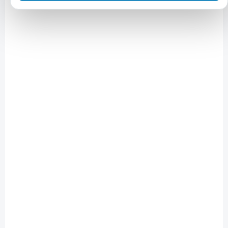
NA OBJEDNÁVKU
M18CDE - M18 FUEL™ odsávání ke kladivu SDS-plus
6 311 Kč
Do košíku
5 216 Kč bez DPH
ZÁRUKA 3 ROKY
4933459204