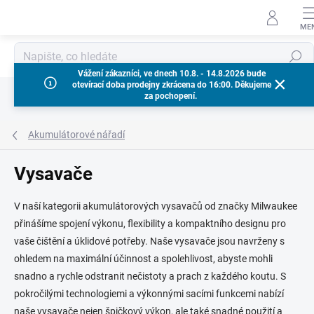
Přejít
na
obsah
Hledat
Vážení zákazníci, ve dnech 10.8. - 14.8.2026 bude
otevírací doba prodejny zkrácena do 16:00. Děkujeme
za pochopení.
Akumulátorové nářadí
Vysavače
V naší kategorii akumulátorových vysavačů od značky Milwaukee
přinášíme spojení výkonu, flexibility a kompaktního designu pro
vaše čištění a úklidové potřeby. Naše vysavače jsou navrženy s
ohledem na maximální účinnost a spolehlivost, abyste mohli
snadno a rychle odstranit nečistoty a prach z každého koutu. S
pokročilými technologiemi a výkonnými sacími funkcemi nabízí
naše vysavače nejen špičkový výkon, ale také snadné použití a