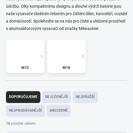
údržbu. Díky kompaktnímu designu a dlouhé výdrži baterie jsou
naše vysavače ideálním řešením pro čištění dílen, kanceláří, vozidel
a domácností. Spolehněte se na nás pro čisté a uklizené prostředí
s akumulátorovými vysavači od značky Milwaukee.
M12
M18
Ř
a
DOPORUČUJEME
NEJLEVNĚJŠÍ
NEJDRAŽŠÍ
z
e
NEJPRODÁVANĚJŠÍ
ABECEDNĚ
n
í
16
položek celkem
p