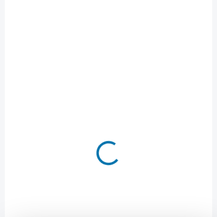
NA OBJEDNÁVKU
M12UDEL-201B - M12™ Univerzální odsáváč - třída
L
10 572 Kč
Do košíku
8 737 Kč bez DPH
ZÁRUKA 3 ROKY
4933446810