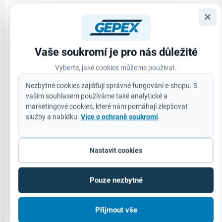
×
Vaše soukromí je pro nás důležité
Vyberte, jaké cookies můžeme používat.
NA OBJEDNÁVKU
M1828CPDEX - M18-28 FUEL™ SDS-plus odsavač
Nezbytné cookies zajišťují správné fungování e-shopu. S
prachu
vaším souhlasem používáme také analytické a
marketingové cookies, které nám pomáhají zlepšovat
6 782 Kč
Do košíku
služby a nabídku.
Více o ochraně soukromí
.
5 605 Kč bez DPH
Nastavit cookies
ZÁRUKA 3 ROKY
Pouze nezbytné
4933447450
Přijmout vše