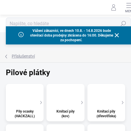
Přejít
na
obsah
Hledat
Vážení zákazníci, ve dnech 10.8. - 14.8.2026 bude
otevírací doba prodejny zkrácena do 16:00. Děkujeme
za pochopení.
Příslušenství
Pilové plátky
Pily ocasky
Kmitací pily
Kmitací pily
(HACKZALL)
(kov)
(dřevotříska)