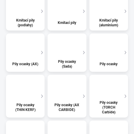
Kmitací pily
Kmitací pily
Kmitací pily
(podlahy)
(aluminium)
Pily ocasky
Pily ocasky (AX)
Pily ocasky
(Sada)
Pily ocasky
Pily ocasky
Pily ocasky (AX
(TORCH
(THIN KERF)
CARBIDE)
Carbide)