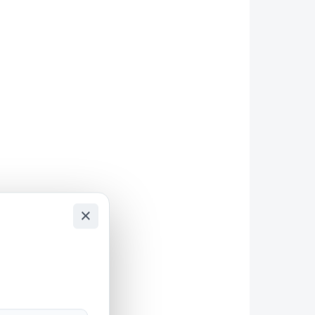
šavlová pila
8 900 Kč
7 355 Kč bez DPH
Do košíku
Špičková technologie, dlouhá životnost a
maximální výkon – vše v kompaktním,
ergonomickém provedení. Tento nástroj je
navržen pro náročné profesionály, kteří...
×
AKCE
4932478764