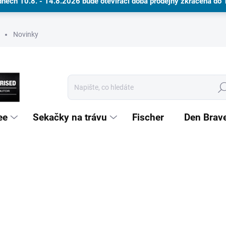
dnech 10.8. - 14.8.2026 bude otevírací doba prodejny zkrácena do
Novinky
Hle
ee
Sekačky na trávu
Fischer
Den Brav
Dárkové poukazy