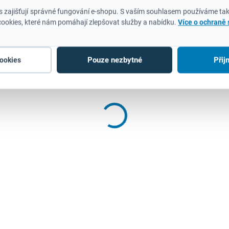
 zajišťují správné fungování e-shopu. S vaším souhlasem používáme tak
ookies, které nám pomáhají zlepšovat služby a nabídku.
Více o ochraně
Pouze nezbytné
Přij
cookies
SKLADEM
(>5 KS)
Klingspor SMT 624 150x22,23 (K 40)
Brusný lamelový talíř
85 Kč
70 Kč bez DPH
Do košíku
Výhody: Agresivní brusný výkon a současně
vysoký komfort broušeníUniverzální použití pro