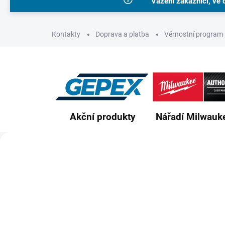
Vážení zákazníci, ve 
Přejít
na
obsah
Kontakty
Doprava a platba
Věrnostní program
Akční produkty
Nářadí Milwauk
G
e
p
e
x
s
.