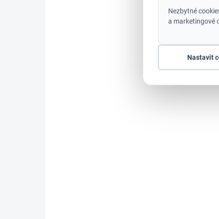
Nezbytné cookies
a marketingové c
Nastavit 
SKLADEM
(>5 KS)
Milwaukee 4932430063 M18 B4
Akumulátor 4,0Ah
2 050 Kč
1 694 Kč bez DPH
Do košíku
Akumulátor Milwaukee M18 4Ah – Výkon a
spolehlivost pro náročné profesionály Popis