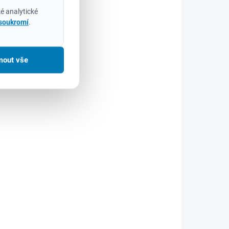
é analytické
 soukromí
.
mout vše
SKLADEM
(>5 KS)
Milwaukee 4932478764 Ochranné
brýle funkční tónované
250 Kč
207 Kč bez DPH
Do košíku
Milwaukee funkční tónované ochranné
brýle jsou ideální kombinací komfortu, ochrany a