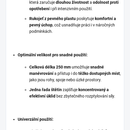
která zaručuje
dlouhou životnost
a
odolnost proti
opotřebení
i při intenzivním použití.
Rukojeť z pevného plastu
poskytuje
komfortní a
pevný úchop
, což usnadňuje práci i v náročných
podmínkách.
Optimální velikost pro snadné použití:
Celková délka 250 mm
umožňuje
snadné
manévrování
a přístup i do
těžko dostupných míst
,
jako jsou rohy, spoje nebo úzké prostory.
Jedna řada štětin
zajišťuje
koncentrovaný a
efektivní úklid
bez zbytečného rozptylování síly.
Univerzální použití: