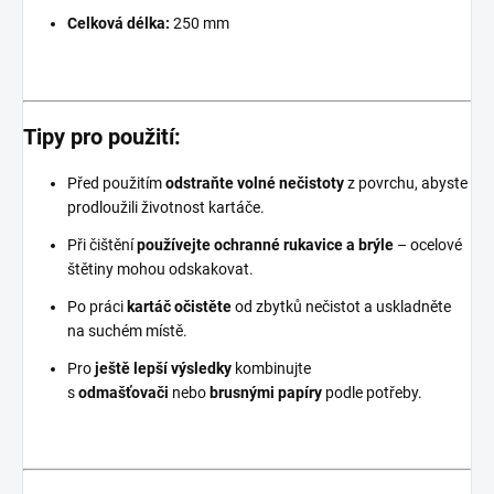
Celková délka:
250 mm
Tipy pro použití:
Před použitím
odstraňte volné nečistoty
z povrchu, abyste
prodloužili životnost kartáče.
Při čištění
používejte ochranné rukavice a brýle
– ocelové
štětiny mohou odskakovat.
Po práci
kartáč očistěte
od zbytků nečistot a uskladněte
na suchém místě.
Pro
ještě lepší výsledky
kombinujte
s
odmašťovači
nebo
brusnými papíry
podle potřeby.