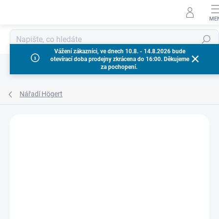
Přejít
na
obsah
Hledat
Vážení zákazníci, ve dnech 10.8. - 14.8.2026 bude
otevírací doba prodejny zkrácena do 16:00. Děkujeme
za pochopení.
Nářadí Högert
Neohodnoceno
Podrobnosti hodnocení
ZNAČKA:
HÖGERT