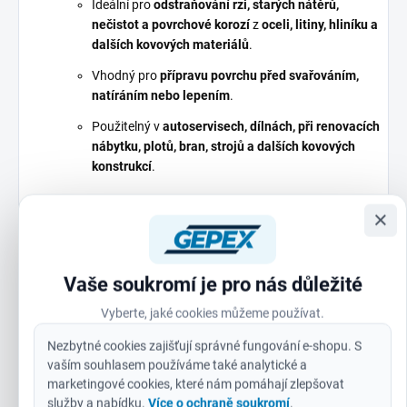
Ideální pro
odstraňování rzi, starých nátěrů,
nečistot a povrchové korozí
z
oceli, litiny, hliníku a
dalších kovových materiálů
.
Vhodný pro
přípravu povrchu před svařováním,
natíráním nebo lepením
.
Použitelný v
autoservisech, dílnách, při renovacích
nábytku, plotů, bran, strojů a dalších kovových
konstrukcí
.
×
Profesionální výsledky:
Dokonalé vyčištění
povrchu zajišťuje lepší přilnavost
Vaše soukromí je pro nás důležité
nových nátěrů, lepidel nebo povrchových úprav.
Vyberte, jaké cookies můžeme používat.
Šetří čas a úsilí
díky své
účinnosti a odolnosti
–
Nezbytné cookies zajišťují správné fungování e-shopu. S
jednou rukou zvládnete i náročné úkoly.
vaším souhlasem používáme také analytické a
marketingové cookies, které nám pomáhají zlepšovat
služby a nabídku.
Více o ochraně soukromí
.