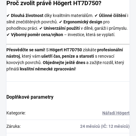
Proč zvolit právě Högert HT7D750?
✔
Dlouhá životnost
díky kvalitním materiálům. ✔
Účinné čištění
i
silně znečištěných povrchů. ✔
Ergonomický design
pro
pohodlnou práci. ✔
Univerzální použití
v dílně, garáži i průmyslu.
✔
Výborný poměr cena/výkon
– investice, která se vyplatí.
Přesvědčte se sami!
S
Högert HT7D750
získáte
profesionální
nástroj
, který vám
ušetří čas, peníze a starosti
s renovací
kovových povrchů.
Objednejte ještě dnes
a zažijte rozdíl, který
přináší
kvalitní německé zpracování
!
Doplňkové parametry
Kategorie
:
Nářadí Högert
Záruka
:
24 měsíců (IČ: 12 měsíců)