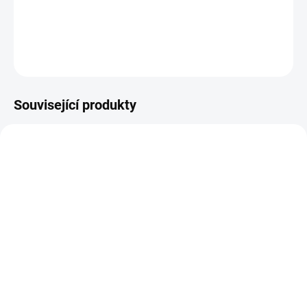
Díky
tvrdým ocelovým vláknům o síle 0,3 mm
snadno
odstraní
rez, starou barvu, nečistoty a povrchovou korozí
,
čímž
obnoví původní vzhled a lesk
kovových materiálů.
DETAILNÍ INFORMACE
Související produkty
48223100
B794TE
SKLADEM
SKLADEM
(5 KS)
(>5 KS)
Milwaukee 48223100
B794TE Extrémně pevná
Značkovač - jemný hrot
lepicí páska ULTRA
1mm
STRONG TAPE