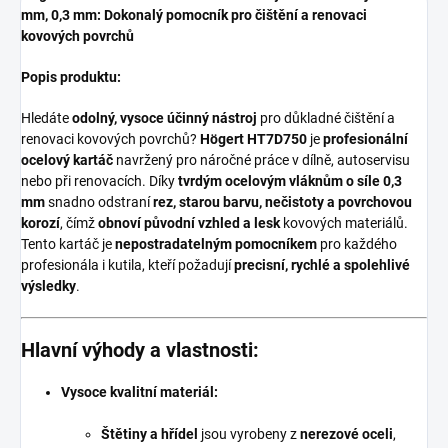
mm, 0,3 mm: Dokonalý pomocník pro čištění a renovaci
kovových povrchů
Popis produktu:
Hledáte
odolný, vysoce účinný nástroj
pro důkladné čištění a
renovaci kovových povrchů?
Högert HT7D750
je
profesionální
ocelový kartáč
navržený pro náročné práce v dílně, autoservisu
nebo při renovacích. Díky
tvrdým ocelovým vláknům o síle 0,3
mm
snadno odstraní
rez, starou barvu, nečistoty a povrchovou
korozí
, čímž
obnoví původní vzhled a lesk
kovových materiálů.
Tento kartáč je
nepostradatelným pomocníkem
pro každého
profesionála i kutila, kteří požadují
precisní, rychlé a spolehlivé
výsledky
.
Hlavní výhody a vlastnosti:
Vysoce kvalitní materiál:
Štětiny a hřídel
jsou vyrobeny z
nerezové oceli
,