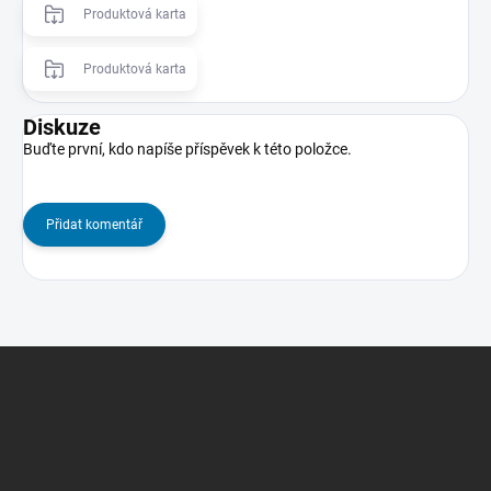
Produktová karta
Produktová karta
Diskuze
Buďte první, kdo napíše příspěvek k této položce.
Přidat komentář
Z
á
p
a
t
í