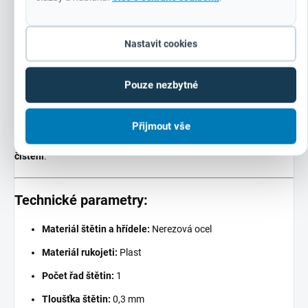
Pro koho je Högert HT7D750 určen?
Nastavit cookies
Tento kartáč je
ideální volbou
pro: ✅
Profesionální řemeslníky
–
svářeče, automechaniky, truhláře, klempíře a další odborníky, kteří
potřebují
spolehlivý nástroj pro každodenní použití
. ✅
Nadšence
Pouze nezbytné
do DIY a renovací
– pokud rádi opravujete, restaurujete nebo
zkrášlujete kovové předměty, tento kartáč vám
usnadní práci a
Přijmout vše
zlepší výsledky
. ✅
Průmyslové provozy
– vhodný pro údržbu
strojů, zařízení a konstrukcí, kde je potřeba
rychlé a důkladné
čištění
.
Technické parametry:
Materiál štětin a hřídele:
Nerezová ocel
Materiál rukojeti:
Plast
Počet řad štětin:
1
Tloušťka štětin:
0,3 mm