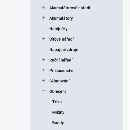
a
n
Akumulátorové nářadí
n
Akumulátory
í
p
Nabíječky
a
n
Síťové nářadí
e
Napájecí zdroje
l
Ruční nářadí
Příslušenství
Skladování
Oblečení
Trika
Mikiny
Bundy