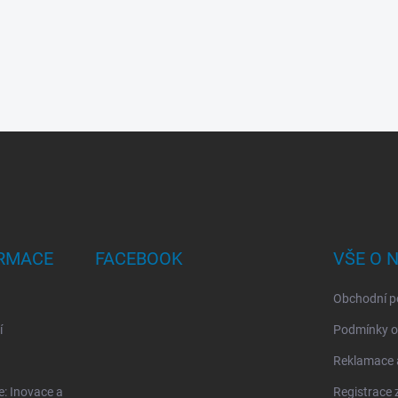
ORMACE
FACEBOOK
VŠE O 
Obchodní p
í
Podmínky o
Reklamace a
: Inovace a
Registrace 