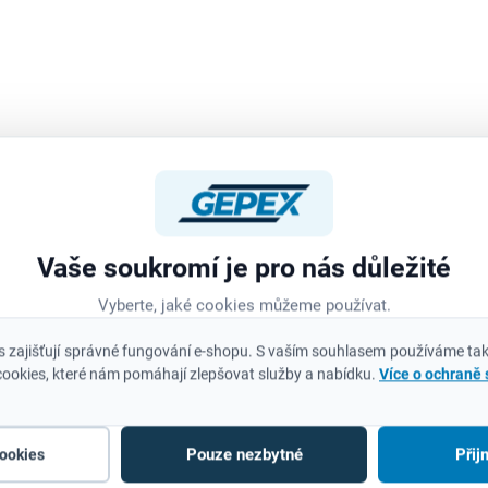
Detail
D
Zákazová tkanina s
Milwaukee Pracovní ka
technologií odvádějící
FREEFLEX™ v černé bar
pot zajišťuje rychlé a účinné
navrženy přímo pro vás
odvádění vlhkosti od pokožky.
řemeslníky, techniky a
Zůstaňte v suchu i při
profesionály, kteří
intenzivní fyzické práci –...
potřebují spolehlivost,..
Vaše soukromí je pro nás důležité
O
Vyberte, jaké cookies můžeme používat.
v
l
 zajišťují správné fungování e-shopu. S vaším souhlasem používáme tak
á
ookies, které nám pomáhají zlepšovat služby a nabídku.
Více o ochraně
d
a
c
í
Pouze nezbytné
Přij
cookies
p
r