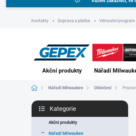
Vážení zákazníci, ve 
Přejít
na
obsah
Kontakty
Doprava a platba
Věrnostní program
Akční produkty
Nářadí Milwauk
Domů
Nářadí Milwaukee
Oblečení
Pracov
P
Kategorie
o
Přeskočit
s
kategorie
t
Akční produkty
r
Nářadí Milwaukee