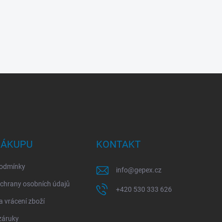
NÁKUPU
KONTAKT
odmínky
info
@
gepex.cz
chrany osobních údajů
+420 530 333 626
 vrácení zboží
záruky