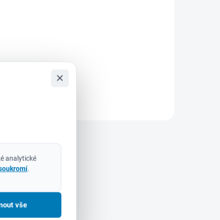
Do košíku
etail
Vložka na kolena Milwaukee
lhoty
4932498789 je navržena tak,
vě jsou
aby splnila nároky i těch
 – pro
nejnáročnějších profesionálů.
×
Díky kombinaci odolných
materiálů, ergonomickému...
.
é analytické
 soukromí
.
mout vše