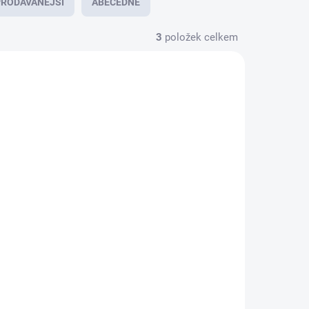
RODÁVANĚJŠÍ
ABECEDNĚ
3
položek celkem
NOVINKA
2498195
4932498789
KLADEM
NA OBJEDNÁVKU
(1 KS)
Milwaukee
vní
4932498789 vložka na
X
kolena do pracovních
kalhot EVA
447 Kč
369 Kč bez DPH