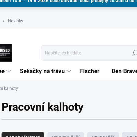
dnech 10.8. - 14.8.2026 bude otevírací doba prodejny zkrácena do
Novinky
Hle
ee
Sekačky na trávu
Fischer
Den Brav
ní kalhoty
Dárkové poukazy
Pracovní kalhoty
Ř
a