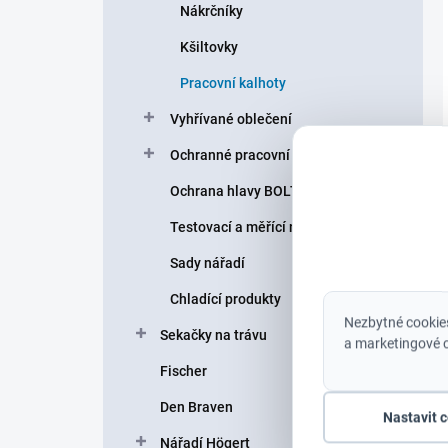
Nákrčníky
Kšiltovky
Pracovní kalhoty
Vyhřívané oblečení
Ochranné pracovní pomůcky
Ochrana hlavy BOLT helmy
Testovací a měřící nářadí
Sady nářadí
Chladící produkty
Nezbytné cookies
Sekačky na trávu
a marketingové c
Fischer
Den Braven
Nastavit 
Nářadí Högert