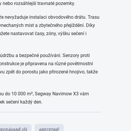
ny nebo rozsáhlejší travnaté pozemky.
že nevyžaduje instalaci obvodového drátu. Trasu
vynechaných míst a zbytečného přejíždění. Díky
žete nastavovat časy, zóny, výšku sečení i
údržbu a bezpečné používání. Senzory proti
onstrukce je připravena na různé povětrnostní
 zpět do porostu jako přirozené hnojivo, takže
ochu do 10 000 m², Segway Navimow X3 vám
ek sečení každý den.
RODÁVANĚJŠÍ
ABECEDNĚ