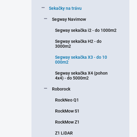
a
n
Sekačky na trávu
n
Segway Navimow
í
p
Segway sekačka i2 - do 1000m2
a
n
Segway sekačka H2 - do
3000m2
e
l
Segway sekačka X3 - do 10
000m2
Segway sekačka X4 (pohon
4x4) - do 5000m2
Roborock
RockNeo Q1
RockMow S1
RockMow Z1
Z1 LiDAR