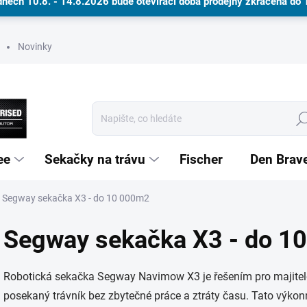
dnech 10.8. - 14.8.2026 bude otevírací doba prodejny zkrácena do
Novinky
Hle
ee
Sekačky na trávu
Fischer
Den Brav
Segway sekačka X3 - do 10 000m2
Dárkové poukazy
Segway sekačka X3 - do 1
Robotická sekačka Segway Navimow X3 je řešením pro majitele v
posekaný trávník bez zbytečné práce a ztráty času. Tato výko