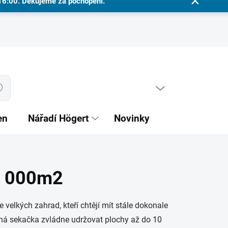
 16:00. Děkujeme za pochopení.
PRÁZDNÝ KOŠÍK
dat
NÁKUPNÍ
KOŠÍK
en
Nářadí Högert
Novinky
0 000m2
elkých zahrad, kteří chtějí mít stále dokonale
nná sekačka zvládne udržovat plochy až do 10