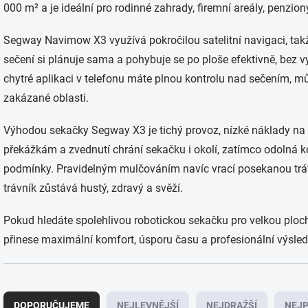
000 m² a je ideální pro rodinné zahrady, firemní areály, penzio
Segway Navimow X3 využívá pokročilou satelitní navigaci, tak
sečení si plánuje sama a pohybuje se po ploše efektivně, bez 
chytré aplikaci v telefonu máte plnou kontrolu nad sečením, mů
zakázané oblasti.
Výhodou sekačky Segway X3 je tichý provoz, nízké náklady na 
překážkám a zvednutí chrání sekačku i okolí, zatímco odolná k
podmínky. Pravidelným mulčováním navíc vrací posekanou trávu
trávník zůstává hustý, zdravý a svěží.
Pokud hledáte spolehlivou robotickou sekačku pro velkou pl
přinese maximální komfort, úsporu času a profesionální výsled
Ř
a
DOPORUČUJEME
NEJLEVNĚJŠÍ
NEJDRAŽŠÍ
NEJP