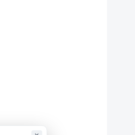
Odborná instalace sekačky na
luvě s
vaší zahradě. Po domluvě
ci
termínu s technikem. Pro
e 603
rezervaci volného termínu
volejte 603 458 260.
AKCE
.14.0044
SGW-X315E
ZÁRUKA 3 ROKY