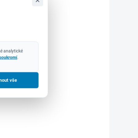
×
O 2 DNŮ
SKLADEM DO 2 DNŮ
o
Segway sekačka
3
Navimow X315E
57 590 Kč
47 595 Kč bez DPH
Do košíku
é analytické
 soukromí
.
 je
Segway Navimow X315 –
ranu
nejnovější přírůstek do rodiny
 před
inteligentních robotických
mout vše
sí.
sekaček! Tato novinka přináší
vržen
revoluční péči o trávník díky
pokročilé GPS technologii a
...
systému...
AKCE
-X350E
SGW-X390E