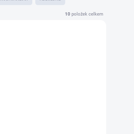
10
položek celkem
37747
34766/0-1
SPOZICI
VOLNÉ TERMÍNY K DISPOZICI
e
Instalace robotické
y
sekačky
9 900 Kč
od
od 8 182 Kč bez DPH
Detail