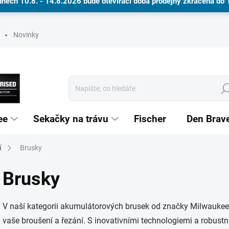
dnech 10.8. - 14.8.2026 bude otevírací doba prodejny zkrácena do
Novinky
Hle
ee
Sekačky na trávu
Fischer
Den Brav
í
Brusky
Dárkové poukazy
Brusky
V naší kategorii akumulátorových brusek od značky Milwaukee
vaše broušení a řezání. S inovativními technologiemi a robust