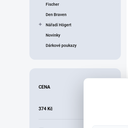
Fischer
Den Braven
Nářadí Högert
Novinky
Dárkové poukazy
CENA
374
Kč
21615
Kč