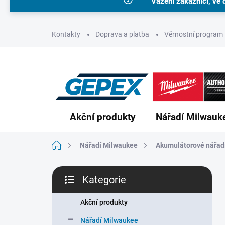
Vážení zákazníci, ve 
Přejít
na
obsah
Kontakty
Doprava a platba
Věrnostní program
Akční produkty
Nářadí Milwauk
Domů
Nářadí Milwaukee
Akumulátorové nářad
P
Kategorie
o
Přeskočit
s
kategorie
t
Akční produkty
r
Nářadí Milwaukee