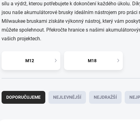
sílu a výdrž, kterou potřebujete k dokončení každého úkolu. Dí
jsou naše akumulátorové brusky ideálním nástrojem pro práci 
Milwaukee bruskami získáte výkonný nástroj, který vám poskytn
můžete spolehnout. Překročte hranice s našimi akumulátorový
vašich projektech.
M12
M18
Ř
a
DOPORUČUJEME
NEJLEVNĚJŠÍ
NEJDRAŽŠÍ
NEJP
z
e
n
í
V
p
ý
ZÁRUKA 3 ROKY
ZÁRUKA 3 ROKY
4933498062
493
r
p