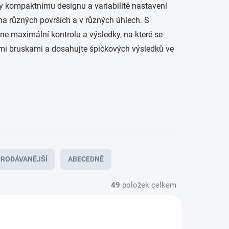
ky kompaktnímu designu a variabilitě nastavení
na různých površích a v různých úhlech. S
e maximální kontrolu a výsledky, na které se
mi bruskami a dosahujte špičkových výsledků ve
RODÁVANĚJŠÍ
ABECEDNĚ
49
položek celkem
ZÁRUKA 3 ROKY
3478430
4933478428