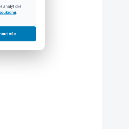
é analytické
 soukromí
.
KLADEM
NA OBJEDNÁVKU
(3 KS)
M12BLROT-0 -
á
Milwaukee Aku
ým
mout vše
kompaktní bezuhlíkové
rotační nářadí 12V
4 574 Kč
3 780 Kč bez DPH
Do košíku
Kompaktní a ve všech
0 W
směrech vyvážená konstrukce
ozměry
uživateli umožňuje držet
 úhel
nářadí blízko obrobku
pro
Variabilní otáčky od 5 000 do
mii ve
27 500 ot/min a 12 nastavení
rychlosti uživateli...