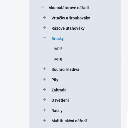
a
n
Akumulátorové nářadí
n
Vrtačky a šroubováky
í
p
Rázové utahováky
a
n
Brusky
e
M12
l
M18
Bourací kladiva
Pily
Zahrada
Osvětlení
Ráčny
Multifunkční nářadí