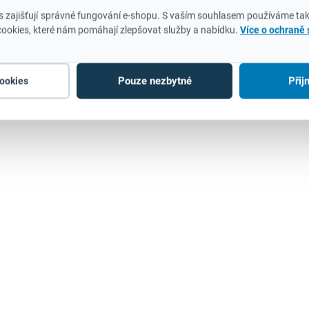
 zajišťují správné fungování e-shopu. S vaším souhlasem používáme tak
ookies, které nám pomáhají zlepšovat služby a nabídku.
Více o ochraně
SKLADEM
S
(1 KS)
Milwaukee M12BPS-0
Milwaukee úhlov
- M12™ kompaktní
bruska s posuvn
Pouze nezbytné
Přij
cookies
leštička/bruska
spínačem FUEL
FSAG125X-0
3 486 Kč
5 054 Kč
2 881 Kč bez DPH
4 177 Kč bez DPH
Do košíku
Do košíku
Inovativní technologie
Přináší výkon jako 120
REDLINK™ chrání nářadí i
síťová bruska Menší r
akumulátor před extrémním
převodové hlavy a nižší
namáháním, prodlužuje jejich
slotu pro akumulátor - 
životnost a zajišťuje bezpečný
lepší vyvážení a ergono
a spolehlivý...
srovnání s předchozím
modelem