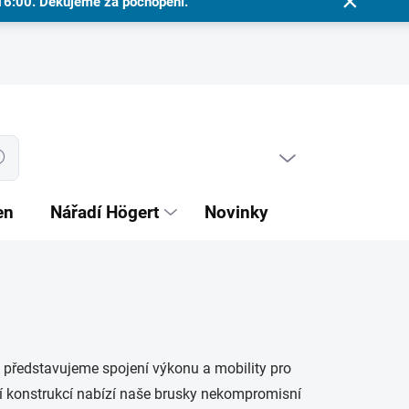
 16:00. Děkujeme za pochopení.
PRÁZDNÝ KOŠÍK
dat
NÁKUPNÍ
KOŠÍK
en
Nářadí Högert
Novinky
 představujeme spojení výkonu a mobility pro
ní konstrukcí nabízí naše brusky nekompromisní