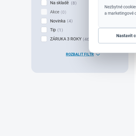
Na skladě
8
Nezbytné cookies
Akce
0
a marketingové c
Novinka
4
Tip
1
Nastavit 
ZÁRUKA 3 ROKY
46
ROZBALIT FILTR