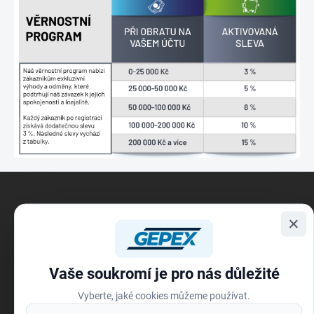
Z
á
p
×
a
t
í
Vaše soukromí je pro nás důležité
Vyberte, jaké cookies můžeme používat.