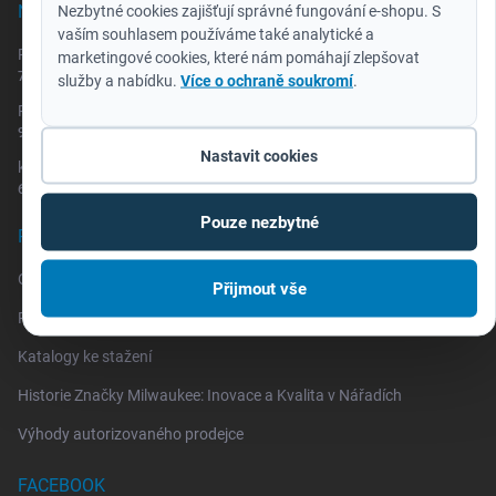
Nezbytné cookies zajišťují správné fungování e-shopu. S
NOVINKY
vaším souhlasem používáme také analytické a
Redemption Classic - akumulátor za 2 koruny
marketingové cookies, které nám pomáhají zlepšovat
7.7.2026
služby a nabídku.
Více o ochraně soukromí
.
REDEMPTION NA MAXIMUM repro/rádio za 2 Kč
9.3.2026
Nastavit cookies
katalog HD NEWS pro SRPEN 2025 až LEDEN 2026
6.8.2025
Pouze nezbytné
PRAKTICKÉ INFORMACE
One Key
Přijmout vše
Reklamace a vrácení zboží
Katalogy ke stažení
Historie Značky Milwaukee: Inovace a Kvalita v Nářadích
Výhody autorizovaného prodejce
FACEBOOK