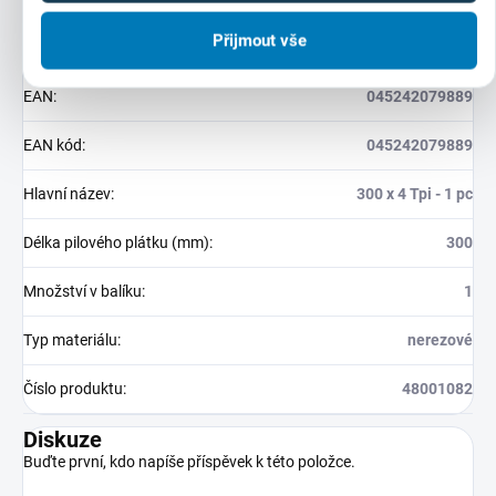
Přijmout vše
Hmotnost
:
0.5 kg
EAN
:
045242079889
EAN kód
:
045242079889
Hlavní název
:
300 x 4 Tpi - 1 pc
Délka pilového plátku (mm)
:
300
Množství v balíku
:
1
Typ materiálu
:
nerezové
Číslo produktu
:
48001082
Diskuze
Buďte první, kdo napíše příspěvek k této položce.