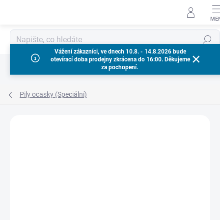
Přejít
na
obsah
Hledat
Vážení zákazníci, ve dnech 10.8. - 14.8.2026 bude
otevírací doba prodejny zkrácena do 16:00. Děkujeme
za pochopení.
Pily ocasky (Speciální)
Neohodnoceno
Podrobnosti hodnocení
ZNAČKA:
MILWAUKEE