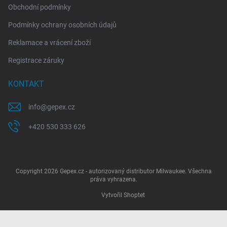
Obchodní podmínky
Podmínky ochrany osobních údajů
Reklamace a vrácení zboží
Registrace záruky
KONTAKT
info
@
gepex.cz
+420 530 333 626
Copyright 2026
Gepex.cz - autorizovaný distributor Milwaukee
. Všechna
práva vyhrazena.
Vytvořil Shoptet