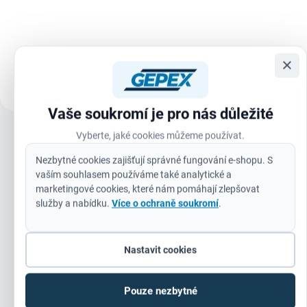
ULTRA STRONG TAPE se
opotřebení – nehoubovatí,
syntetickým lepidlem na bázi
neustupuje pod tlakem a udrží si
kaučuku, odolným proti stárnutí a
ostrost i při...
změnám teploty. Páska se
vyznačuje extrémně vysokou
×
pevností v...
Vaše soukromí je pro nás důležité
Vyberte, jaké cookies můžeme používat.
Zobrazit všechny související produkty
Nezbytné cookies zajišťují správné fungování e-shopu. S
vaším souhlasem používáme také analytické a
marketingové cookies, které nám pomáhají zlepšovat
služby a nabídku.
Více o ochraně soukromí
.
Doplňkové parametry
Nastavit cookies
Kategorie
:
Pily ocasky (Speciální)
Pouze nezbytné
Záruka
:
24 měsíců (IČ: 12 měsíců)