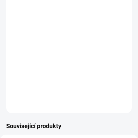
−
+
Přidat do košíku
Potřebujete poradit s výběrem?
Daniel Svoboda
Nyní máme zavřeno – otevřeme v pondělí v
08:00
☎ +420 530 333 626
✉ Napsat e-mail
DETAILNÍ INFORMACE
Související produkty