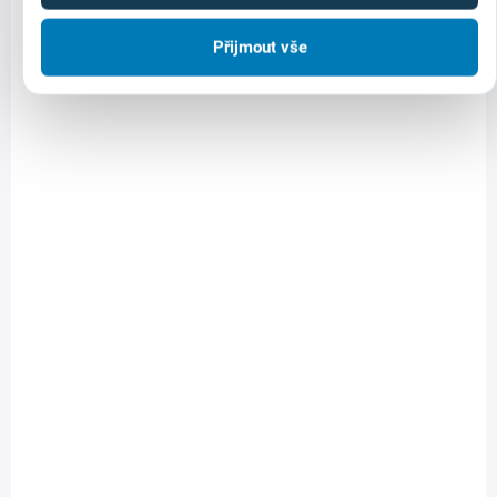
Přijmout vše
VÝPRODEJ
48475202
NA OBJEDNÁVKU
Pilový plátek TORCH 230/3,6 mm s tvrdokovem (1
ks)
531 Kč
Do košíku