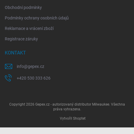
Obchodní podmínky
Podmínky ochrany osobních údajů
Reklamace a vrácení zboží
Registrace záruky
KONTAKT
info
@
gepex.cz
+420 530 333 626
Copyright 2026
Gepex.cz - autorizovaný distributor Milwaukee
. Všechna
práva vyhrazena.
Vytvořil Shoptet