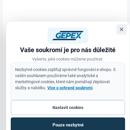
×
Vaše soukromí je pro nás důležité
Vyberte, jaké cookies můžeme používat.
Nezbytné cookies zajišťují správné fungování e-shopu. S
vaším souhlasem používáme také analytické a
NA OBJEDNÁVKU
marketingové cookies, které nám pomáhají zlepšovat
Pilový plátek TORCH 150/3,6 mm s tvrdokovem (1
služby a nabídku.
Více o ochraně soukromí
.
ks)
544 Kč
Do košíku
Nastavit cookies
450 Kč bez DPH
Pouze nezbytné