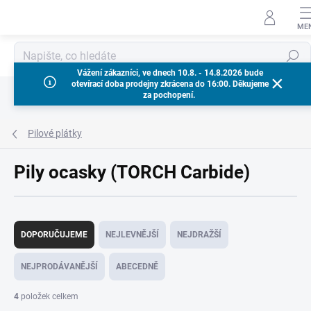
Přejít
na
obsah
Hledat
Vážení zákazníci, ve dnech 10.8. - 14.8.2026 bude
otevírací doba prodejny zkrácena do 16:00. Děkujeme
za pochopení.
Pilové plátky
Pily ocasky (TORCH Carbide)
Ř
a
DOPORUČUJEME
NEJLEVNĚJŠÍ
NEJDRAŽŠÍ
z
e
NEJPRODÁVANĚJŠÍ
ABECEDNĚ
n
í
4
položek celkem
p