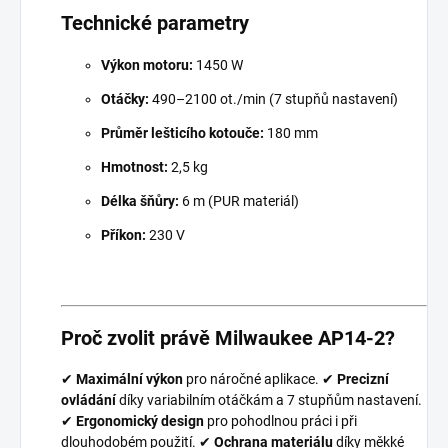
Technické parametry
Výkon motoru:
1450 W
Otáčky:
490–2100 ot./min (7 stupňů nastavení)
Průměr lešticího kotouče:
180 mm
Hmotnost:
2,5 kg
Délka šňůry:
6 m (PUR materiál)
Příkon:
230 V
Proč zvolit právě Milwaukee AP14-2?
✔
Maximální výkon
pro náročné aplikace. ✔
Precizní
ovládání
díky variabilním otáčkám a 7 stupňům nastavení.
✔
Ergonomický design
pro pohodlnou práci i při
dlouhodobém použití. ✔
Ochrana materiálu
díky měkké