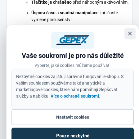
Tlačítko je chráněno
před náhodným aktivováním.
Úspora času
a
snadná manipulace
i při časté
výměně příslušenství.
×
7. Flexibilní a měkká podložka – ochrana
proti poškrábání
Vaše soukromí je pro nás důležité
Speciální podložka
minimalizuje riziko
poškození
Vyberte, jaké cookies můžeme používat.
laku
nebo povrchu.
Nezbytné cookies zajišťují správné fungování e-shopu. S
Ideální pro citlivé materiály
, jako jsou
autolaky,
vaším souhlasem používáme také analytické a
dřevo nebo plasty
.
marketingové cookies, které nám pomáhají zlepšovat
služby a nabídku.
Více o ochraně soukromí
.
Profesionální výsledky
bez obav z nepříjemných
překvapení.
Nastavit cookies
8. 6 m dlouhá PUR šňůra – maximální
pohyblivost
Pouze nezbytné