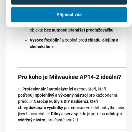
Extra dlouhá šňůra (6 m)
z
odolného PUR
materiálu
neklouže, nepraská a
nepoškozuje nátěr
.
Přijmout vše
Snadná práce kolem celého vozidla
nebo většího
objektu
bez nutnosti přenášet prodlužovačku
.
Vysoce flexibilní
a odolná proti
chladu, olejům a
chemikáliím
.
Pro koho je Milwaukee AP14-2 ideální?
✅
Profesionální autolakýrníci
a renovátoři, kteří
potřebují
spolehlivý a výkonný nástroj
pro každodenní
práci. ✅
Nároční kutily a DIY nadšenci
, kteří
chtějí
dokonalé výsledky
při renovaci vozidel, nábytku nebo
jiných povrchů. ✅
Dílny a servisy
, kde je potřeba
odolný a
výdržný nástroj
pro časté použití.