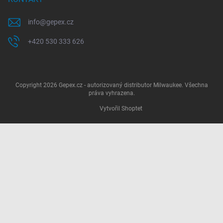
info
@
gepex.cz
+420 530 333 626
Copyright 2026
Gepex.cz - autorizovaný distributor Milwaukee
. Všechna
práva vyhrazena.
Vytvořil Shoptet