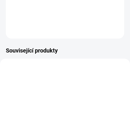
Tento špičkový nástroj kombinuje
maximální výkon, precizní
ovládání a ergonomický design
, aby vám poskytl
nejlepší
výsledky při leštění, renovaci laku nebo odstraňování
nedokonalostí
na karoserii, nábytku nebo jiných površích.
DETAILNÍ INFORMACE
Související produkty
48223100
B794TE
SKLADEM
SKLADEM
(>5 KS)
(>5 KS)
Milwaukee 48223100
B794TE Extrémně pevná
Značkovač - jemný hrot
lepicí páska ULTRA