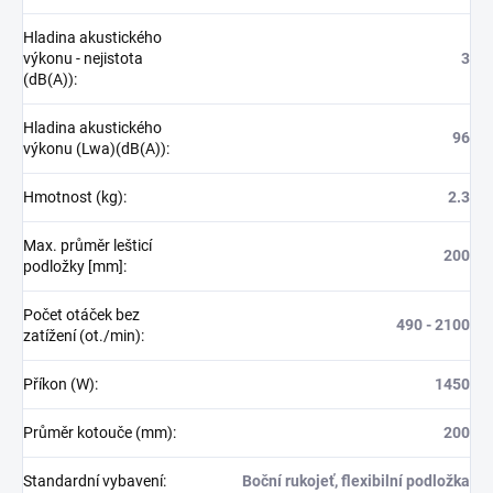
Hladina akustického
výkonu - nejistota
3
(dB(A))
:
Hladina akustického
96
výkonu (Lwa)(dB(A))
:
Hmotnost (kg)
:
2.3
Max. průměr lešticí
200
podložky [mm]
:
Počet otáček bez
490 - 2100
zatížení (ot./min)
:
Příkon (W)
:
1450
Průměr kotouče (mm)
:
200
Standardní vybavení
:
Boční rukojeť, flexibilní podložka