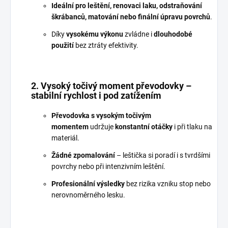
Ideální pro leštění, renovaci laku, odstraňování
škrábanců, matování nebo finální úpravu povrchů
.
Díky
vysokému výkonu
zvládne i
dlouhodobé
použití
bez ztráty efektivity.
2. Vysoký točivý moment převodovky –
stabilní rychlost i pod zatížením
Převodovka s vysokým točivým
momentem
udržuje
konstantní otáčky
i při tlaku na
materiál.
Žádné zpomalování
– leštička si poradí i s tvrdšími
povrchy nebo při intenzivním leštění.
Profesionální výsledky
bez rizika vzniku stop nebo
nerovnoměrného lesku.