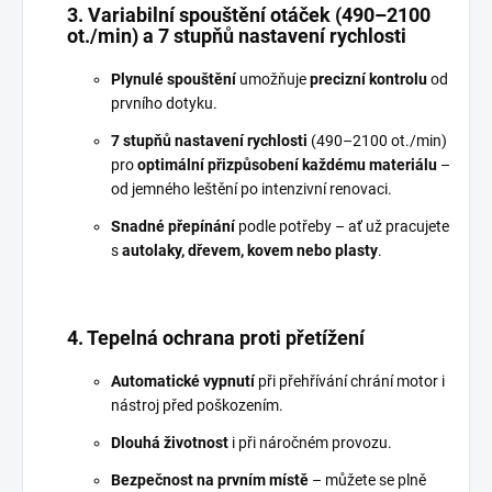
3. Variabilní spouštění otáček (490–2100
ot./min) a 7 stupňů nastavení rychlosti
Plynulé spouštění
umožňuje
precizní kontrolu
od
prvního dotyku.
7 stupňů nastavení rychlosti
(490–2100 ot./min)
pro
optimální přizpůsobení každému materiálu
–
od jemného leštění po intenzivní renovaci.
Snadné přepínání
podle potřeby – ať už pracujete
s
autolaky, dřevem, kovem nebo plasty
.
4. Tepelná ochrana proti přetížení
Automatické vypnutí
při přehřívání chrání motor i
nástroj před poškozením.
Dlouhá životnost
i při náročném provozu.
Bezpečnost na prvním místě
– můžete se plně