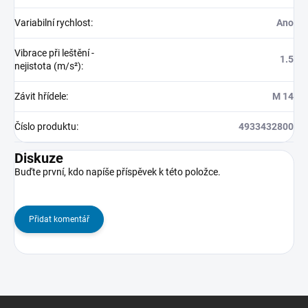
Variabilní rychlost
:
Ano
Vibrace při leštění -
1.5
nejistota (m/s²)
:
Závit hřídele
:
M 14
Číslo produktu
:
4933432800
Diskuze
Buďte první, kdo napíše příspěvek k této položce.
Přidat komentář
Z