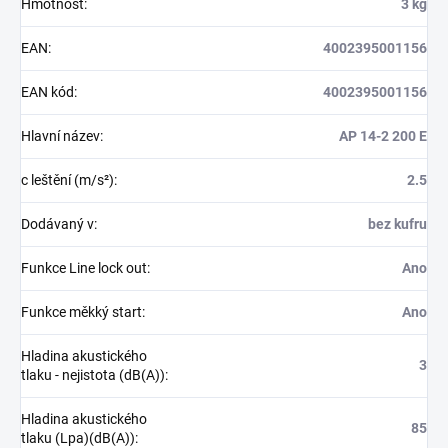
Hmotnost
:
3 kg
EAN
:
4002395001156
EAN kód
:
4002395001156
Hlavní název
:
AP 14-2 200 E
c leštění (m/s²)
:
2.5
Dodávaný v
:
bez kufru
Funkce Line lock out
:
Ano
Funkce měkký start
:
Ano
Hladina akustického
3
tlaku - nejistota (dB(A))
:
Hladina akustického
85
tlaku (Lpa)(dB(A))
: