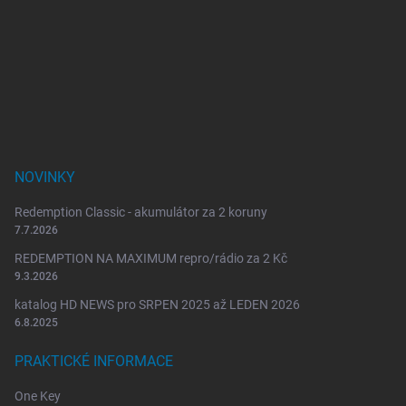
á
p
a
t
í
NOVINKY
Redemption Classic - akumulátor za 2 koruny
7.7.2026
REDEMPTION NA MAXIMUM repro/rádio za 2 Kč
9.3.2026
katalog HD NEWS pro SRPEN 2025 až LEDEN 2026
6.8.2025
PRAKTICKÉ INFORMACE
One Key