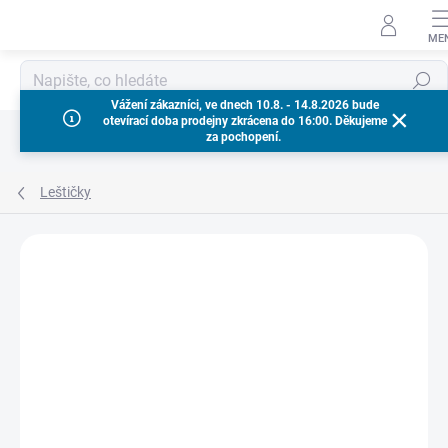
Přejít
na
obsah
Hledat
Vážení zákazníci, ve dnech 10.8. - 14.8.2026 bude
otevírací doba prodejny zkrácena do 16:00. Děkujeme
za pochopení.
Leštičky
Neohodnoceno
Podrobnosti hodnocení
ZNAČKA:
MILWAUKEE