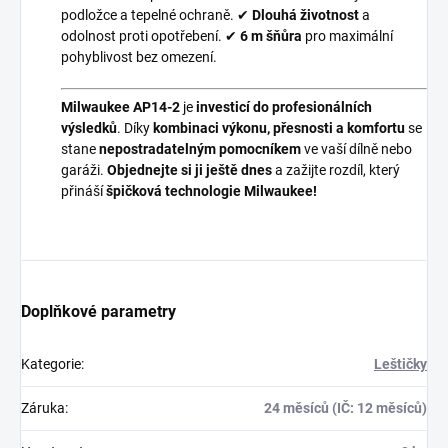
podložce a tepelné ochraně. ✔
Dlouhá životnost
a
odolnost proti opotřebení. ✔
6 m šňůra
pro maximální
pohyblivost bez omezení.
Milwaukee AP14-2
je
investicí do profesionálních
výsledků
. Díky
kombinaci výkonu, přesnosti a komfortu
se
stane
nepostradatelným pomocníkem
ve vaší dílně nebo
garáži.
Objednejte si ji ještě dnes
a zažijte rozdíl, který
přináší
špičková technologie Milwaukee!
Doplňkové parametry
Kategorie
:
Leštičky
Záruka
:
24 měsíců (IČ: 12 měsíců)