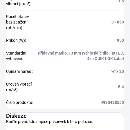
1.5
vibrací (m/s²)
:
Počet otáček
bez zatížení
0 - 850
(ot./min)
:
Příkon (W)
:
950
Standardní
Přídavné madlo, 13 mm rychlosklíčidlo FIXTEC,
vybavení
:
4 m QUIK-LOK kabel
Upínání nářadí
:
½″ x 20
Úroveň vibrací
5.4
(m/s²)
:
Číslo produktu
:
4933428550
Diskuze
Buďte první, kdo napíše příspěvek k této položce.