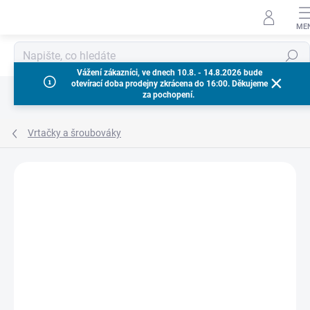
Přejít
na
obsah
Hledat
Vážení zákazníci, ve dnech 10.8. - 14.8.2026 bude
otevírací doba prodejny zkrácena do 16:00. Děkujeme
za pochopení.
Vrtačky a šroubováky
Neohodnoceno
Podrobnosti hodnocení
ZNAČKA:
MILWAUKEE