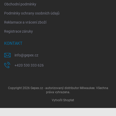
Obchodní podmínky
Podmínky ochrany osobních údajů
Reklamace a vrácení zboží
Registrace záruky
KONTAKT
info
@
gepex.cz
+420 530 333 626
Copyright 2026
Gepex.cz - autorizovaný distributor Milwaukee
. Všechna
práva vyhrazena.
Vytvořil Shoptet