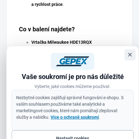
a rychlost práce
.
Co v balení najdete?
Vrtačka Milwaukee HDE13RQX
×
Kovové rychloupínací sklíčidlo 13 mm
4 m QUIK-LOK™ kabel
Praktický přenosný kufr
pro snadné uskladnění a
Vaše soukromí je pro nás důležité
transport
Vyberte, jaké cookies můžeme používat.
Nezbytné cookies zajišťují správné fungování e-shopu. S
vaším souhlasem používáme také analytické a
Proč zvolit právě Milwaukee?
marketingové cookies, které nám pomáhají zlepšovat
služby a nabídku.
Více o ochraně soukromí
.
Milwaukee je
světově uznávaná značka
, která se již desítky
let specializuje na
profesionální nářadí nejvyšší
kvality
.
Inovativní technologie, odolné materiály a
precizní zpracování
zaručují, že vaše vrtačka
vydrží roky
Nastavit cookies