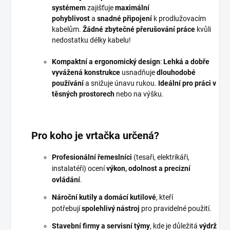
systémem
zajišťuje
maximální
pohyblivost
a
snadné připojení
k prodlužovacím
kabelům.
Žádné zbytečné přerušování práce
kvůli
nedostatku délky kabelu!
Kompaktní a ergonomický design
:
Lehká a dobře
vyvážená konstrukce
usnadňuje
dlouhodobé
používání
a snižuje únavu rukou.
Ideální pro práci v
těsných prostorech
nebo na výšku.
Pro koho je vrtačka určená?
Profesionální řemeslníci
(tesaři, elektrikáři,
instalatéři) ocení
výkon, odolnost a precizní
ovládání
.
Nároční kutily a domácí kutilové
, kteří
potřebují
spolehlivý nástroj
pro pravidelné použití.
Stavební firmy a servisní týmy
, kde je důležitá
výdrž