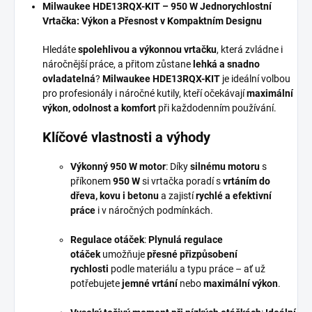
Milwaukee HDE13RQX-KIT – 950 W Jednorychlostní
Vrtačka: Výkon a Přesnost v Kompaktním Designu
Hledáte
spolehlivou a výkonnou vrtačku
, která zvládne i
náročnější práce, a přitom zůstane
lehká a snadno
ovladatelná
?
Milwaukee HDE13RQX-KIT
je ideální volbou
pro profesionály i náročné kutily, kteří očekávají
maximální
výkon, odolnost a komfort
při každodenním používání.
Klíčové vlastnosti a výhody
Výkonný 950 W motor
: Díky
silnému motoru
s
příkonem
950 W
si vrtačka poradí s
vrtáním do
dřeva, kovu i betonu
a zajistí
rychlé a efektivní
práce
i v náročných podmínkách.
Regulace otáček
:
Plynulá regulace
otáček
umožňuje
přesné přizpůsobení
rychlosti
podle materiálu a typu práce – ať už
potřebujete
jemné vrtání
nebo
maximální výkon
.