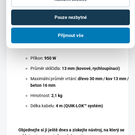
intenzivního používání
bez ztráty výkonu.
Pouze nezbytné
Milwaukee HDE13RQX-KIT
je
investicí do spolehlivosti,
výkonu a pohodlí
– ať už ji potřebujete na stavbě, v dílně
nebo doma.
Zvládne vše, co od ní budete požadovat!
Přijmout vše
Technické parametry:
Příkon:
950 W
Průměr sklíčidla:
13 mm (kovové, rychloupínací)
Maximální průměr vrtání:
dřevo 30 mm / kov 13 mm /
beton 16 mm
Hmotnost:
2,1 kg
Délka kabelu:
4 m (QUIK-LOK™ systém)
Objednejte si ji ještě dnes a získejte nástroj, na který se