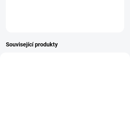
Díky
silnému motoru
s příkonem
950 W
si vrtačka poradí
s
vrtáním do dřeva, kovu i betonu
a zajistí
rychlé a efektivní
práce
i v náročných podmínkách.
DETAILNÍ INFORMACE
Související produkty
48223100
B794TE
SKLADEM
SKLADEM
(>5 KS)
(>5 KS)
Milwaukee 48223100
B794TE Extrémně pevná
Značkovač - jemný hrot
lepicí páska ULTRA
1mm
STRONG TAPE