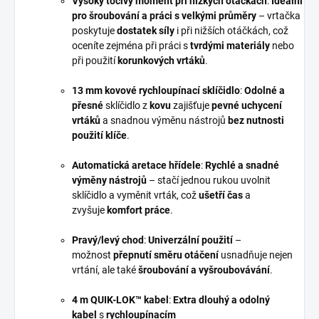
Vysoký točivý moment při nízkých otáčkách
:
Ideální
pro šroubování a práci s velkými průměry
– vrtačka
poskytuje
dostatek síly
i při nižších otáčkách, což
oceníte zejména při práci s
tvrdými materiály
nebo
při použití
korunkových vrtáků
.
13 mm kovové rychloupínací sklíčidlo
:
Odolné a
přesné
sklíčidlo z
kovu
zajišťuje
pevné uchycení
vrtáků
a snadnou výměnu nástrojů
bez nutnosti
použití klíče
.
Automatická aretace hřídele
:
Rychlé a snadné
výměny nástrojů
– stačí jednou rukou uvolnit
sklíčidlo a vyměnit vrták, což
ušetří čas
a
zvyšuje
komfort práce
.
Pravý/levý chod
:
Univerzální použití
–
možnost
přepnutí směru otáčení
usnadňuje nejen
vrtání, ale také
šroubování a vyšroubovávání
.
4 m QUIK-LOK™ kabel
:
Extra dlouhý a odolný
kabel
s
rychloupínacím