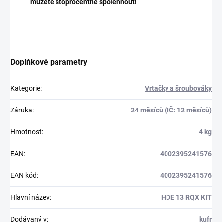
můžete stoprocentně spolehnout!
Doplňkové parametry
Kategorie
:
Vrtačky a šroubováky
Záruka
:
24 měsíců (IČ: 12 měsíců)
Hmotnost
:
4 kg
EAN
:
4002395241576
EAN kód
:
4002395241576
Hlavní název
:
HDE 13 RQX KIT
Dodávaný v
:
kufr