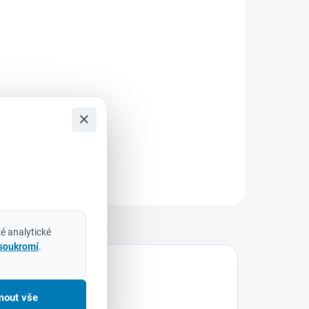
Do košíku
ilwaukee
932430904 –
ada šroubovacích
itů SHOCKWAVE™
×
MPACT DUTY (15
s) Pro náročné
plikace, kde každý
etail rozhoduje
ada šroubovacích
itů Milwaukee
SHOCKWAVE™
Diskuze
é analytické
MPACT...
 soukromí
.
mout vše