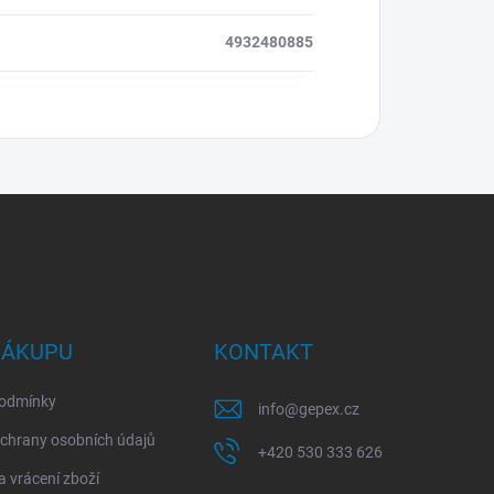
4932480885
NÁKUPU
KONTAKT
odmínky
info
@
gepex.cz
chrany osobních údajů
+420 530 333 626
 vrácení zboží