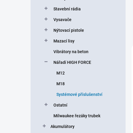
Stavební rádia
Vysavače
Nýtovací pistole
Mazací lisy
Vibrátory na beton
Nářadí HIGH FORCE
M12
M18
Systémové příslušenství
Ostatní
Milwaukee řezáky trubek
Akumulátory