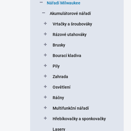
r
Nářadí Milwaukee
a
n
Akumulátorové nářadí
n
Vrtačky a šroubováky
í
p
Rázové utahováky
a
n
Brusky
e
Bourací kladiva
l
Pily
Zahrada
Osvětlení
Ráčny
Multifunkční nářadí
Hřebíkovačky a sponkovačky
Lasery