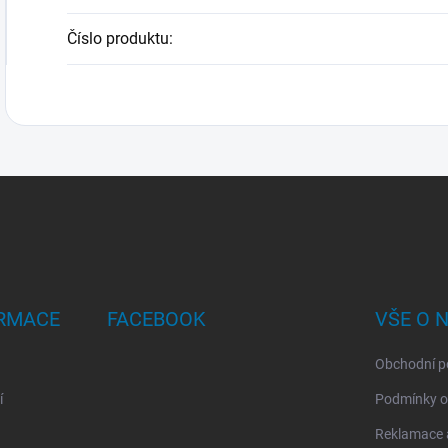
Číslo produktu
:
ORMACE
FACEBOOK
VŠE O 
Obchodní p
í
Podmínky o
Reklamace a