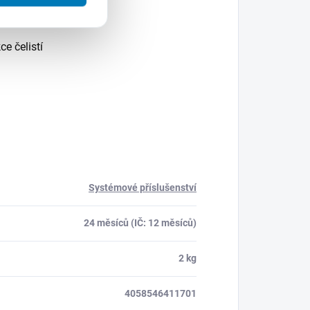
 Geberit
e čelistí
Systémové příslušenství
24 měsíců (IČ: 12 měsíců)
2 kg
4058546411701