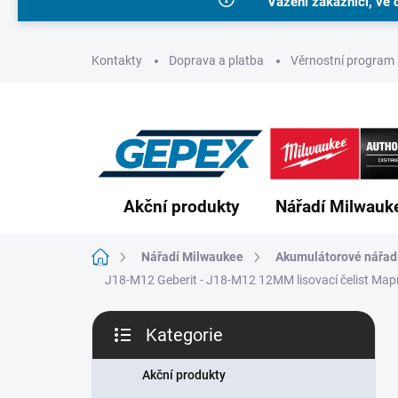
Vážení zákazníci, ve 
Přejít
na
obsah
Kontakty
Doprava a platba
Věrnostní program
Akční produkty
Nářadí Milwauk
Domů
Nářadí Milwaukee
Akumulátorové nářad
J18-M12 Geberit - J18-M12 12MM lisovací čelist Map
P
Kategorie
o
Přeskočit
s
kategorie
t
Akční produkty