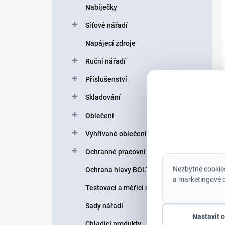
Nabíječky
Síťové nářadí
Napájecí zdroje
Ruční nářadí
Příslušenství
Skladování
Oblečení
Vyhřívané oblečení
Ochranné pracovní pomůcky
Nezbytné cookies
Ochrana hlavy BOLT helmy
a marketingové c
Testovací a měřící nářadí
Sady nářadí
Nastavit 
Chladící produkty