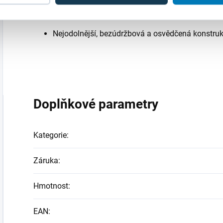
Úplné systémové schválení pro lisovací tvarovky
Nejodolnější, bezúdržbová a osvědčená konstrukc
Doplňkové parametry
Kategorie
:
Záruka
:
Hmotnost
:
EAN
: