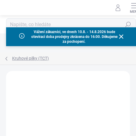
Přejít
na
obsah
Hledat
Vážení zákazníci, ve dnech 10.8. - 14.8.2026 bude
otevírací doba prodejny zkrácena do 16:00. Děkujeme
za pochopení.
Kruhové pilky (TCT)
Neohodnoceno
Podrobnosti hodnocení
ZNAČKA:
MILWAUKEE