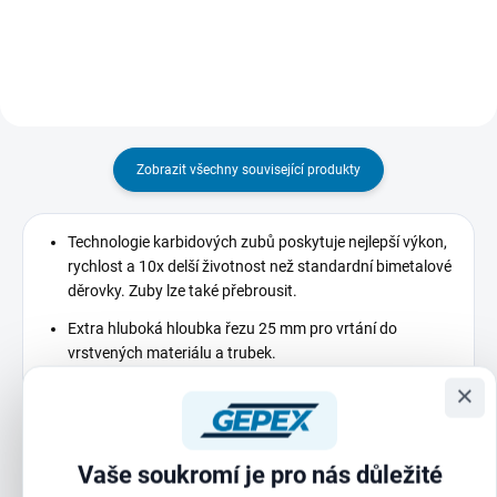
ostrost i při...
změnám teploty. Páska se
vyznačuje extrémně vysokou
pevností v...
Zobrazit všechny související produkty
Technologie karbidových zubů poskytuje nejlepší výkon,
rychlost a 10x delší životnost než standardní bimetalové
děrovky. Zuby lze také přebrousit.
Extra hluboká hloubka řezu 25 mm pro vrtání do
vrstvených materiálu a trubek.
×
Jednodílná konstrukce kruhové pilky snižuje chvění a
vibrace pro přesné vrtání.
Bezpečnostní dorazový límec zabraňuje převrtání pro
Vaše soukromí je pro nás důležité
nejlepší bezpečnost.