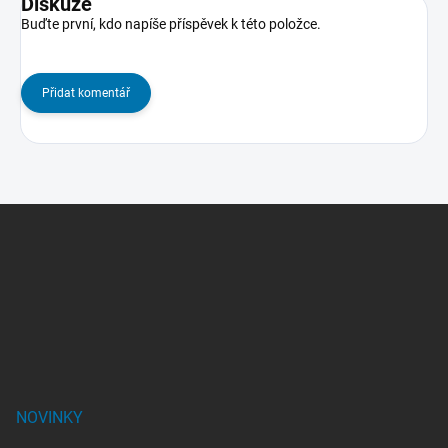
Diskuze
Buďte první, kdo napíše příspěvek k této položce.
Přidat komentář
Z
á
p
a
t
í
NOVINKY