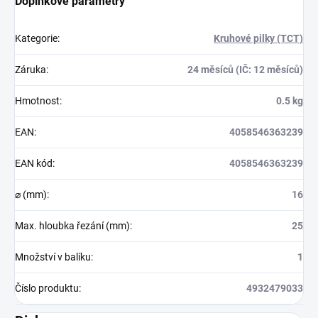
Doplňkové parametry
Kategorie
:
Kruhové pilky (TCT)
Záruka
:
24 měsíců (IČ: 12 měsíců)
Hmotnost
:
0.5 kg
EAN
:
4058546363239
EAN kód
:
4058546363239
⌀ (mm)
:
16
Max. hloubka řezání (mm)
:
25
Množství v balíku
:
1
Číslo produktu
:
4932479033