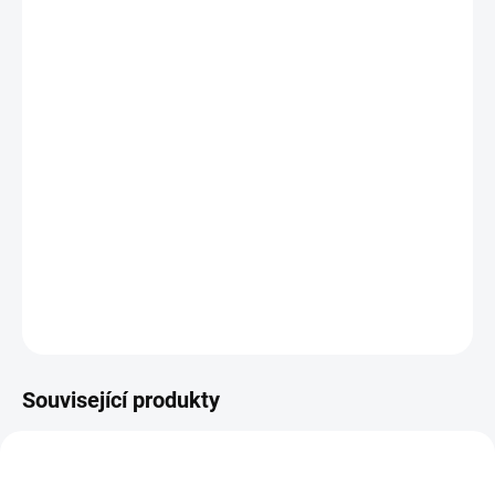
−
+
Přidat do košíku
Potřebujete poradit s výběrem?
Daniel Svoboda
Nyní máme zavřeno – otevřeme zítra v 08:00
☎ +420 530 333 626
✉ Napsat e-mail
DETAILNÍ INFORMACE
Související produkty
48223100
B794TE