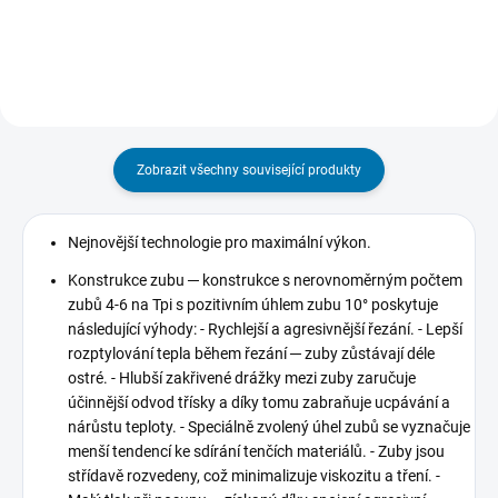
ostrost i při...
změnám teploty. Páska se
vyznačuje extrémně vysokou
pevností v...
Zobrazit všechny související produkty
Nejnovější technologie pro maximální výkon.
Konstrukce zubu ─ konstrukce s nerovnoměrným počtem
zubů 4-6 na Tpi s pozitivním úhlem zubu 10° poskytuje
následující výhody: - Rychlejší a agresivnější řezání. - Lepší
rozptylování tepla během řezání ─ zuby zůstávají déle
ostré. - Hlubší zakřivené drážky mezi zuby zaručuje
účinnější odvod třísky a díky tomu zabraňuje ucpávání a
nárůstu teploty. - Speciálně zvolený úhel zubů se vyznačuje
menší tendencí ke sdírání tenčích materiálů. - Zuby jsou
střídavě rozvedeny, což minimalizuje viskozitu a tření. -