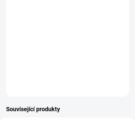
−
+
Přidat do košíku
Potřebujete poradit s výběrem?
Daniel Svoboda
Nyní máme zavřeno – otevřeme zítra v 08:00
☎ +420 530 333 626
✉ Napsat e-mail
DETAILNÍ INFORMACE
Související produkty
48223100
B794TE