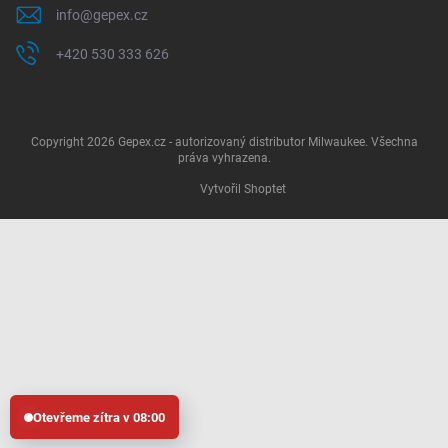
info
@
gepex.cz
+420 530 333 626
Copyright 2026
Gepex.cz - autorizovaný distributor Milwaukee
. Všechna
práva vyhrazena.
Vytvořil Shoptet
Otevřeme zítra v 08:00