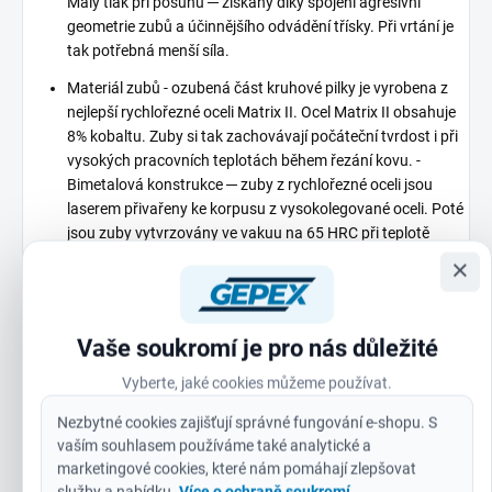
Malý tlak při posunu ─ získaný díky spojení agresivní
geometrie zubů a účinnějšího odvádění třísky. Při vrtání je
tak potřebná menší síla.
Materiál zubů - ozubená část kruhové pilky je vyrobena z
nejlepší rychlořezné oceli Matrix II. Ocel Matrix II obsahuje
8% kobaltu. Zuby si tak zachovávají počáteční tvrdost i při
vysokých pracovních teplotách během řezání kovu. -
Bimetalová konstrukce ─ zuby z rychlořezné oceli jsou
laserem přivařeny ke korpusu z vysokolegované oceli. Poté
jsou zuby vytvrzovány ve vakuu na 65 HRC při teplotě
600°C, pro zajištění maximální odolnosti a výkonnosti. -
×
Díky vysoké odolnosti oceli Matrix II proti obrusu se tyto
pilky skvěle osvědčí při řezání obtížných a tvrdých
materiálů, jako je nerezová a kyselinovzdorná ocel, ale také
Vaše soukromí je pro nás důležité
při řezání měkčích materiálů, např. dřeva.
Vyberte, jaké cookies můžeme používat.
Tělo kruhové pilky - tělo kruhové pilky z oceli tloušťky 1,27
mm je tuhé ─ zachovává tvar a zároveň je pružné. - Účinná
Nezbytné cookies zajišťují správné fungování e-shopu. S
hloubka řezu činí 41 mm.
vaším souhlasem používáme také analytické a
marketingové cookies, které nám pomáhají zlepšovat
Konstrukce zadní desky - desky jsou vyrobeny ze silné oceli,
služby a nabídku.
Více o ochraně soukromí
.