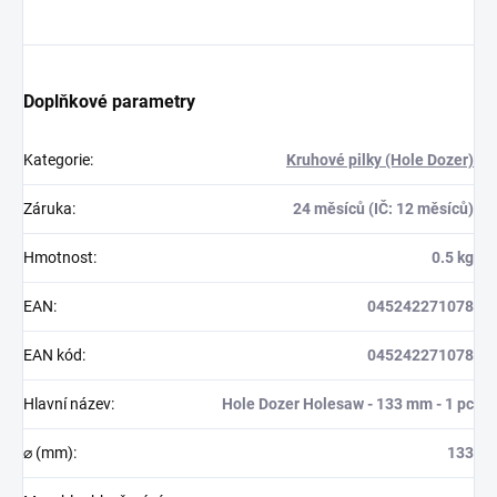
Doplňkové parametry
Kategorie
:
Kruhové pilky (Hole Dozer)
Záruka
:
24 měsíců (IČ: 12 měsíců)
Hmotnost
:
0.5 kg
EAN
:
045242271078
EAN kód
:
045242271078
Hlavní název
:
Hole Dozer Holesaw - 133 mm - 1 pc
⌀ (mm)
:
133