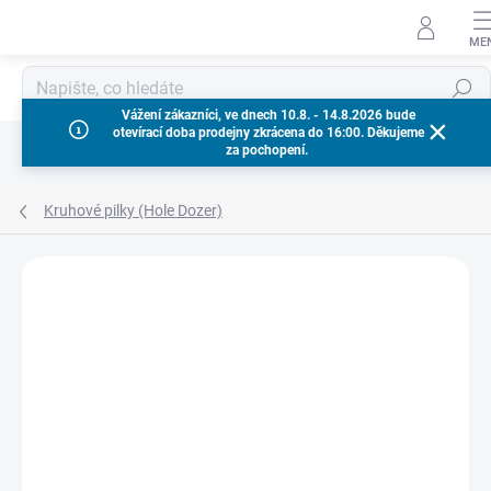
Přejít
na
obsah
Hledat
Vážení zákazníci, ve dnech 10.8. - 14.8.2026 bude
otevírací doba prodejny zkrácena do 16:00. Děkujeme
za pochopení.
Kruhové pilky (Hole Dozer)
Neohodnoceno
Podrobnosti hodnocení
ZNAČKA:
MILWAUKEE