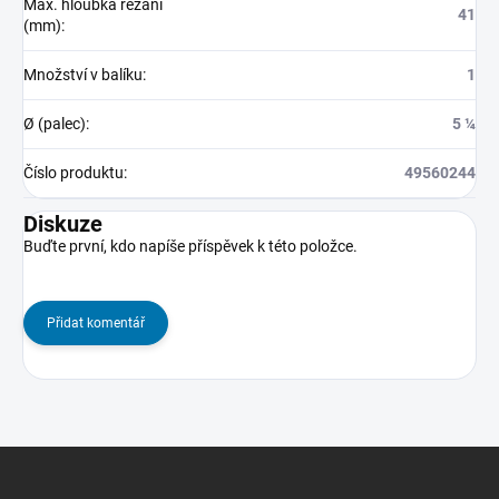
Max. hloubka řezání
41
(mm)
:
Množství v balíku
:
1
Ø (palec)
:
5 ¼
Číslo produktu
:
49560244
Diskuze
Buďte první, kdo napíše příspěvek k této položce.
Přidat komentář
Z
á