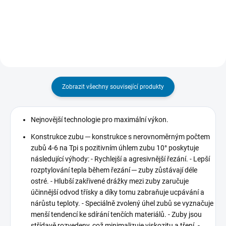
neustupuje pod tlakem a udrží si
kaučuku, odolným proti stárnutí a
ostrost i při...
změnám teploty. Páska se
vyznačuje extrémně vysokou
pevností v...
Zobrazit všechny související produkty
Nejnovější technologie pro maximální výkon.
Konstrukce zubu ─ konstrukce s nerovnoměrným počtem
zubů 4-6 na Tpi s pozitivním úhlem zubu 10° poskytuje
následující výhody: - Rychlejší a agresivnější řezání. - Lepší
rozptylování tepla během řezání ─ zuby zůstávají déle
ostré. - Hlubší zakřivené drážky mezi zuby zaručuje
účinnější odvod třísky a díky tomu zabraňuje ucpávání a
nárůstu teploty. - Speciálně zvolený úhel zubů se vyznačuje
menší tendencí ke sdírání tenčích materiálů. - Zuby jsou
střídavě rozvedeny, což minimalizuje viskozitu a tření. -