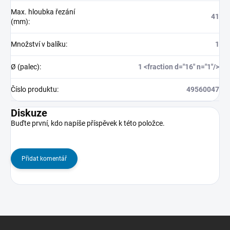
Max. hloubka řezání
41
(mm)
:
Množství v balíku
:
1
Ø (palec)
:
1 <fraction d="16" n="1"/>
Číslo produktu
:
49560047
Diskuze
Buďte první, kdo napíše příspěvek k této položce.
Přidat komentář
Z