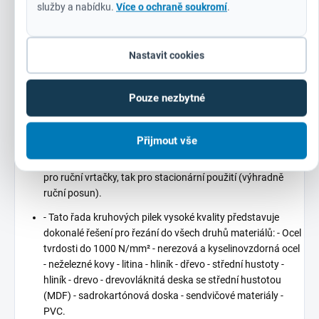
Konstrukce zadní desky - desky jsou vyrobeny ze silné oceli,
služby a nabídku.
Více o ochraně soukromí
.
díky tomu se otvory nebudou časem zvětšovat. - Silné
zadní části prodlužují odolnost a tuhost a zároveň
minimalizují vibrace. - 4 unášecí otvory pro snadnější
Nastavit cookies
uchycení na upínací trn. - Dokonale provedená kulatá zadní
deska je důležitá zejména pro kruhové pily s větším
průměrem.
Pouze nezbytné
Šikmé drážky přispívají k odstraňování a vytlačování jádra.
Přijmout vše
Aplikace - vysoce kvalitní technika produkce zaručuje
vysokou přesnost otáček a kruhové pily jsou tak vhodné jak
pro ruční vrtačky, tak pro stacionární použití (výhradně
ruční posun).
- Tato řada kruhových pilek vysoké kvality představuje
dokonalé řešení pro řezání do všech druhů materiálů: - Ocel
tvrdosti do 1000 N/mm² - nerezová a kyselinovzdorná ocel
- neželezné kovy - litina - hliník - dřevo - střední hustoty -
hliník - drevo - drevovláknitá deska se střední hustotou
(MDF) - sadrokartónová doska - sendvičové materiály -
PVC.