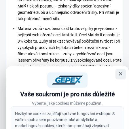
Malý tlak při posunu ─ získaný díky spojení agresivní
geometrie zubů a účinnějšího odvádění třísky. Při vrtání je
tak potřebná menší síla.
Materiál zubů - ozubená část kruhové pilky je vyrobena z
nejlepší rychlořezné oceli Matrix II. Ocel Matrix II obsahuje
8% kobaltu. Zuby si tak zachovávají počáteční tvrdost i při
vysokých pracovních teplotách během řezání kovu. -
Bimetalová konstrukce ─ zuby z rychlořezné oceli jsou
laserem přivařeny ke korpusu z vysokolegované oceli. Poté
jsou zuby vytvrzovány ve vakuu na 65 HRC při teplotě
×
600°C, pro zajištění maximální odolnosti a výkonnosti. -
Díky vysoké odolnosti oceli Matrix II proti obrusu se tyto
pilky skvěle osvědčí při řezání obtížných a tvrdých
materiálů, jako je nerezová a kyselinovzdorná ocel, ale také
Vaše soukromí je pro nás důležité
při řezání měkčích materiálů, např. dřeva.
Vyberte, jaké cookies můžeme používat.
Tělo kruhové pilky - tělo kruhové pilky z oceli tloušťky 1,27
Nezbytné cookies zajišťují správné fungování e-shopu. S
mm je tuhé ─ zachovává tvar a zároveň je pružné. - Účinná
vaším souhlasem používáme také analytické a
hloubka řezu činí 41 mm.
marketingové cookies, které nám pomáhají zlepšovat