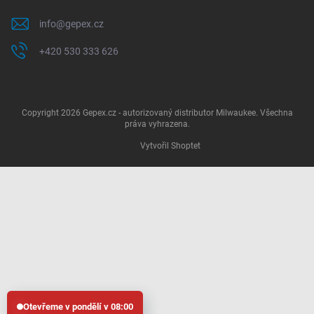
info
@
gepex.cz
+420 530 333 626
Copyright 2026
Gepex.cz - autorizovaný distributor Milwaukee
. Všechna
práva vyhrazena.
Vytvořil Shoptet
Otevřeme v pondělí v 08:00