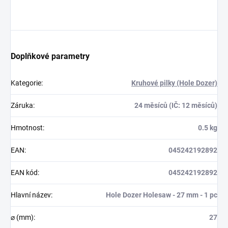
Doplňkové parametry
Kategorie
:
Kruhové pilky (Hole Dozer)
Záruka
:
24 měsíců (IČ: 12 měsíců)
Hmotnost
:
0.5 kg
EAN
:
045242192892
EAN kód
:
045242192892
Hlavní název
:
Hole Dozer Holesaw - 27 mm - 1 pc
⌀ (mm)
:
27