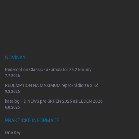
á
p
a
t
í
NOVINKY
Redemption Classic - akumulátor za 2 koruny
7.7.2026
REDEMPTION NA MAXIMUM repro/rádio za 2 Kč
9.3.2026
katalog HD NEWS pro SRPEN 2025 až LEDEN 2026
6.8.2025
PRAKTICKÉ INFORMACE
One Key