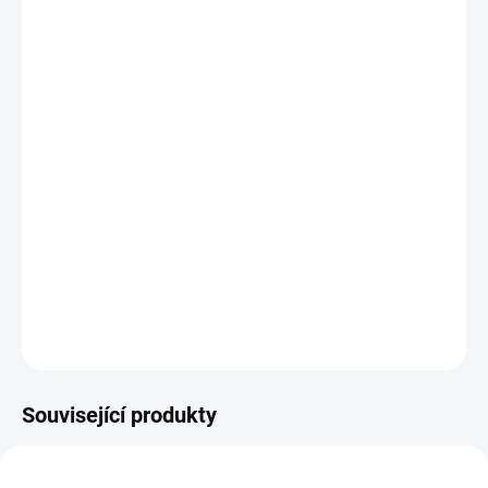
−
+
Přidat do košíku
Potřebujete poradit s výběrem?
Daniel Svoboda
Nyní máme zavřeno – otevřeme v pondělí v
08:00
☎ +420 530 333 626
✉ Napsat e-mail
DETAILNÍ INFORMACE
Související produkty
48223100
B794TE