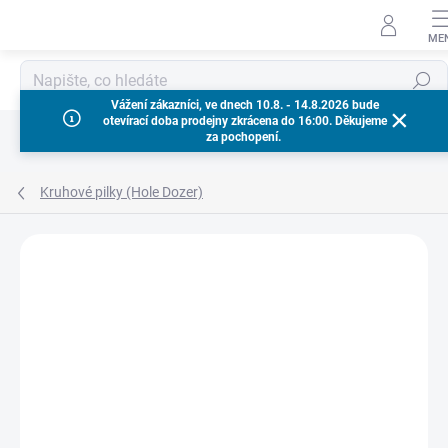
Přejít
na
obsah
Hledat
Vážení zákazníci, ve dnech 10.8. - 14.8.2026 bude
otevírací doba prodejny zkrácena do 16:00. Děkujeme
za pochopení.
Kruhové pilky (Hole Dozer)
Neohodnoceno
Podrobnosti hodnocení
ZNAČKA:
MILWAUKEE