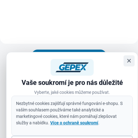
syntetickým lepidlem na bázi
neustupuje pod tlakem a udrží si
kaučuku, odolným proti stárnutí a
ostrost i při...
změnám teploty. Páska se
vyznačuje extrémně vysokou
pevností v...
Zobrazit všechny související produkty
×
Optimalizovaná proměnná geometrie zubů 4/6 TPI
Vaše soukromí je pro nás důležité
zaručuje rychlejší vrtání a univerzální použití.
Vyberte, jaké cookies můžeme používat.
Bimetalové zuby zaručují maximální životnost a lepší
odolnost proti opotřebování.
Nezbytné cookies zajišťují správné fungování e-shopu. S
vaším souhlasem používáme také analytické a
Pro univerzální použití: ocel, neželezné kovy, dřevo,
marketingové cookies, které nám pomáhají zlepšovat
sádrokartonové desky, plasty.
služby a nabídku.
Více o ochraně soukromí
.