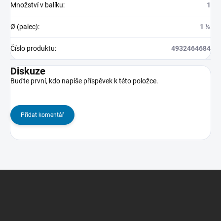
Množství v balíku
:
1
Ø (palec)
:
1 ½
Číslo produktu
:
4932464684
Diskuze
Buďte první, kdo napíše příspěvek k této položce.
Přidat komentář
Z
á
p
a
t