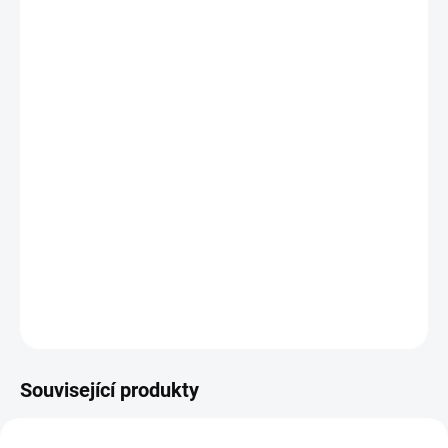
−
+
Přidat do košíku
Potřebujete poradit s výběrem?
Daniel Svoboda
Nyní máme zavřeno – otevřeme zítra v 08:00
☎ +420 530 333 626
✉ Napsat e-mail
DETAILNÍ INFORMACE
Související produkty