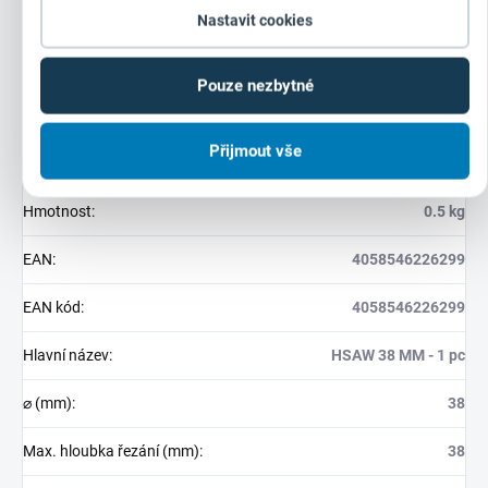
Nastavit cookies
Doplňkové parametry
Pouze nezbytné
Kategorie
:
Kruhové pilky (Contractor)
Přijmout vše
Záruka
:
24 měsíců (IČ: 12 měsíců)
Hmotnost
:
0.5 kg
EAN
:
4058546226299
EAN kód
:
4058546226299
Hlavní název
:
HSAW 38 MM - 1 pc
⌀ (mm)
:
38
Max. hloubka řezání (mm)
:
38