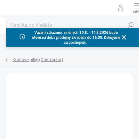
Přejít
na
obsah
Hledat
Vážení zákazníci, ve dnech 10.8. - 14.8.2026 bude
otevírací doba prodejny zkrácena do 16:00. Děkujeme
za pochopení.
Kruhové pilky (Contractor)
Neohodnoceno
Podrobnosti hodnocení
ZNAČKA:
MILWAUKEE