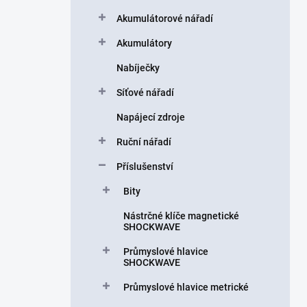
a
n
Akumulátorové nářadí
n
Akumulátory
í
p
Nabíječky
a
n
Síťové nářadí
e
Napájecí zdroje
l
Ruční nářadí
Příslušenství
Bity
Nástrčné klíče magnetické
SHOCKWAVE
Průmyslové hlavice
SHOCKWAVE
Průmyslové hlavice metrické