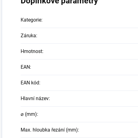
Doplňkové parametry
Kategorie
:
Záruka
:
Hmotnost
:
EAN
:
EAN kód
:
Hlavní název
:
⌀ (mm)
:
Max. hloubka řezání (mm)
: