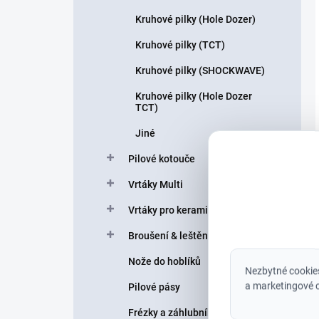
Kruhové pilky (Hole Dozer)
Kruhové pilky (TCT)
Kruhové pilky (SHOCKWAVE)
Kruhové pilky (Hole Dozer
TCT)
Jiné
Pilové kotouče
Vrtáky Multi
Vrtáky pro keramiku a sklo
Broušení & leštění
Nože do hoblíků
Nezbytné cookies
a marketingové c
Pilové pásy
Frézky a záhlubníky