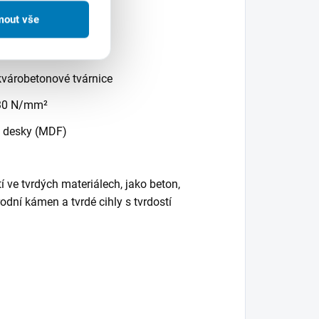
mout vše
álů:
hlami s dutinami
kvárobetonové tvárnice
i 30 N/mm²
té desky (MDF)
 ve tvrdých materiálech, jako beton,
rodní kámen a tvrdé cihly s tvrdostí