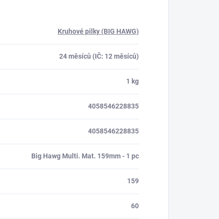
Kruhové pilky (BIG HAWG)
24 měsíců (IČ: 12 měsíců)
1 kg
4058546228835
4058546228835
Big Hawg Multi. Mat. 159mm - 1 pc
159
60