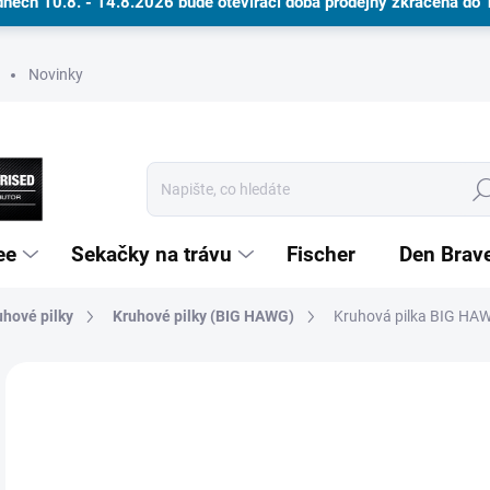
dnech 10.8. - 14.8.2026 bude otevírací doba prodejny zkrácena do
Novinky
Hle
ee
Sekačky na trávu
Fischer
Den Brav
uhové pilky
Kruhové pilky (BIG HAWG)
Dárkové poukazy
Kruhová pilka BIG HA
Neohodnoceno
Podrobnosti hodnocení
ZNAČKA
2 
NA