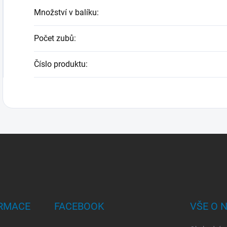
Množství v balíku
:
Počet zubů
:
Číslo produktu
:
ORMACE
FACEBOOK
VŠE O 