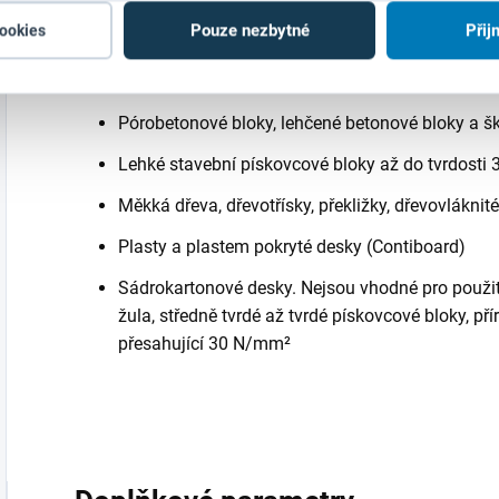
Pouze nezbytné
Přij
cookies
Jsou určeny pro použití se širokou škálou materi
Cihly – vhodné pro práci s plnými cihlami i s ci
Pórobetonové bloky, lehčené betonové bloky a š
Lehké stavební pískovcové bloky až do tvrdost
Měkká dřeva, dřevotřísky, překližky, dřevovlákni
Plasty a plastem pokryté desky (Contiboard)
Sádrokartonové desky. Nejsou vhodné pro použití
žula, středně tvrdé až tvrdé pískovcové bloky, pří
přesahující 30 N/mm²