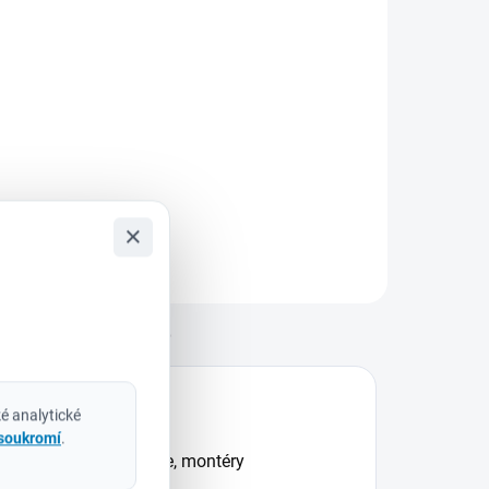
Do košíku
ilwaukee
932430904 –
ada šroubovacích
itů SHOCKWAVE™
MPACT DUTY (15
s) Pro náročné
×
plikace, kde každý
etail rozhoduje
ada šroubovacích
itů Milwaukee
SHOCKWAVE™
Diskuze
MPACT...
é analytické
 soukromí
.
 pro elektrikáře, tesaře, montéry