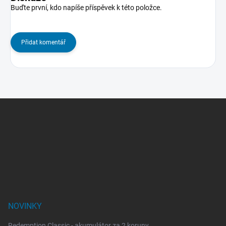
Buďte první, kdo napíše příspěvek k této položce.
Přidat komentář
Z
á
p
a
t
í
NOVINKY
Redemption Classic - akumulátor za 2 koruny