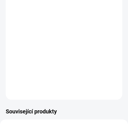
−
+
Přidat do košíku
Potřebujete poradit s výběrem?
Daniel Svoboda
Nyní máme zavřeno – otevřeme zítra v 08:00
☎ +420 530 333 626
✉ Napsat e-mail
DETAILNÍ INFORMACE
Související produkty