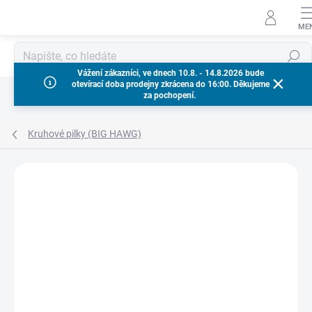
Přejít
na
obsah
Hledat
Vážení zákazníci, ve dnech 10.8. - 14.8.2026 bude
otevírací doba prodejny zkrácena do 16:00. Děkujeme
za pochopení.
Kruhové pilky (BIG HAWG)
Neohodnoceno
Podrobnosti hodnocení
ZNAČKA:
MILWAUKEE