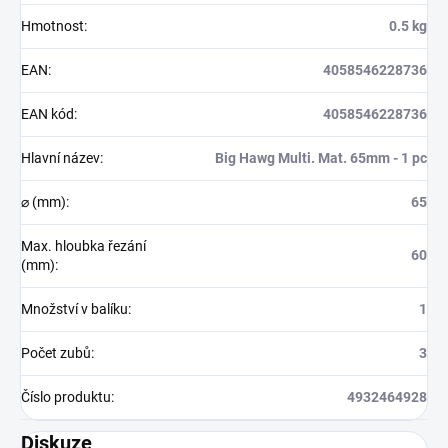
Hmotnost
:
0.5 kg
EAN
:
4058546228736
EAN kód
:
4058546228736
Hlavní název
:
Big Hawg Multi. Mat. 65mm - 1 pc
⌀ (mm)
:
65
Max. hloubka řezání
60
(mm)
:
Množství v balíku
:
1
Počet zubů
:
3
Číslo produktu
:
4932464928
Diskuze