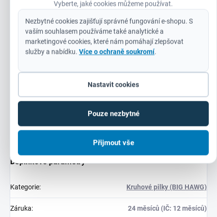
Vyberte, jaké cookies můžeme používat.
Lehké stavební pískovcové bloky až do tvrdosti 30 N/mm²
Nezbytné cookies zajišťují správné fungování e-shopu. S
Měkká dřeva, dřevotřísky, překližky, dřevovláknité desky
vaším souhlasem používáme také analytické a
(MDF)
marketingové cookies, které nám pomáhají zlepšovat
služby a nabídku.
Více o ochraně soukromí
.
Plasty a plastem pokryté desky (Contiboard)
Sádrokartonové desky. Nejsou vhodné pro použití ve
tvrdých materiálech, jako beton, žula, středně tvrdé až
Nastavit cookies
tvrdé pískovcové bloky, přírodní kámen a tvrdé cihly s
tvrdostí přesahující 30 N/mm²
Pouze nezbytné
Přijmout vše
Doplňkové parametry
Kategorie
:
Kruhové pilky (BIG HAWG)
Záruka
:
24 měsíců (IČ: 12 měsíců)