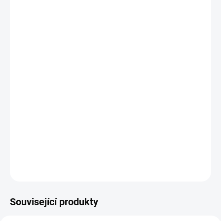
−
+
Přidat do košíku
Potřebujete poradit s výběrem?
Daniel Svoboda
Nyní máme zavřeno – otevřeme v pondělí v
08:00
☎ +420 530 333 626
✉ Napsat e-mail
DETAILNÍ INFORMACE
Související produkty