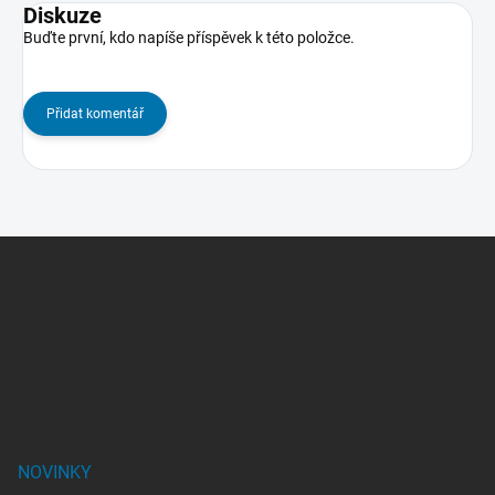
Diskuze
Buďte první, kdo napíše příspěvek k této položce.
Přidat komentář
Z
á
p
a
t
í
NOVINKY