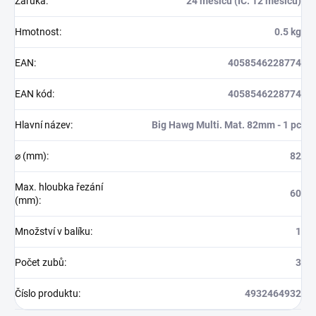
Záruka
:
24 měsíců (IČ: 12 měsíců)
Hmotnost
:
0.5 kg
EAN
:
4058546228774
EAN kód
:
4058546228774
Hlavní název
:
Big Hawg Multi. Mat. 82mm - 1 pc
⌀ (mm)
:
82
Max. hloubka řezání
60
(mm)
:
Množství v balíku
:
1
Počet zubů
:
3
Číslo produktu
:
4932464932