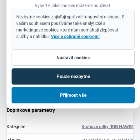
škvárobetonové tvárnice
Vyberte, jaké cookies můžeme používat.
Lehké stavební pískovcové bloky až do tvrdosti 30 N/mm²
Nezbytné cookies zajišťují správné fungování e-shopu. S
vaším souhlasem používáme také analytické a
Měkká dřeva, dřevotřísky, překližky, dřevovláknité desky
marketingové cookies, které nám pomáhají zlepšovat
(MDF)
služby a nabídku.
Více o ochraně soukromí
.
Plasty a plastem pokryté desky (Contiboard)
Sádrokartonové desky. Nejsou vhodné pro použití ve
Nastavit cookies
tvrdých materiálech, jako beton, žula, středně tvrdé až
tvrdé pískovcové bloky, přírodní kámen a tvrdé cihly s
tvrdostí přesahující 30 N/mm²
Pouze nezbytné
Přijmout vše
Doplňkové parametry
Kategorie
:
Kruhové pilky (BIG HAWG)