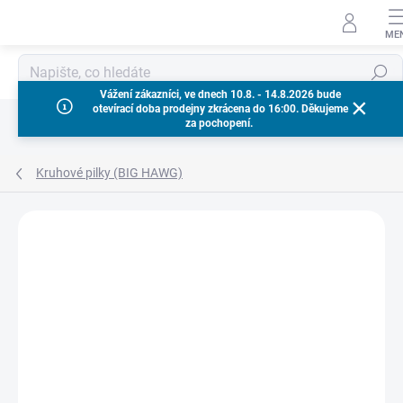
Přejít
na
obsah
Hledat
Vážení zákazníci, ve dnech 10.8. - 14.8.2026 bude
otevírací doba prodejny zkrácena do 16:00. Děkujeme
za pochopení.
Kruhové pilky (BIG HAWG)
Neohodnoceno
Podrobnosti hodnocení
ZNAČKA:
MILWAUKEE