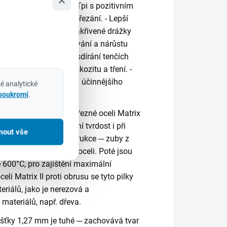
×
počtem zubů 4-6 na Tpi s pozitivním
hlejší a agresivnější řezání. - Lepší
 déle ostré. - Hlubší zakřivené drážky
y tomu zabraňuje ucpávání a nárůstu
uje menší tendencí ke sdírání tenčích
, což minimalizuje viskozitu a tření. -
sivní geometrie zubů a účinnějšího
é analytické
íla.
 soukromí
.
bena z nejlepší rychlořezné oceli Matrix
k zachovávají počáteční tvrdost i při
mout vše
u. - Bimetalová konstrukce ─ zuby z
usu z vysokolegované oceli. Poté jsou
 600°C, pro zajištění maximální
eli Matrix II proti obrusu se tyto pilky
eriálů, jako je nerezová a
 materiálů, např. dřeva.
loušťky 1,27 mm je tuhé ─ zachovává tvar