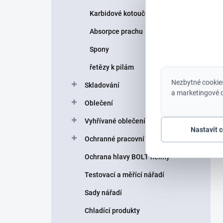
Karbidové kotouče
Absorpce prachu
Spony
řetězy k pilám
Nezbytné cookies
Skladování
a marketingové c
Oblečení
Vyhřívané oblečení
Nastavit 
Ochranné pracovní pomůcky
Ochrana hlavy BOLT helmy
Testovací a měřící nářadí
Sady nářadí
Chladící produkty