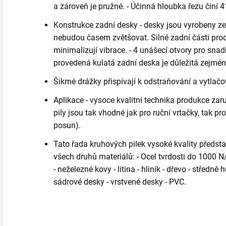
a zároveň je pružné. - Účinná hloubka řezu činí 
Konstrukce zadní desky - desky jsou vyrobeny ze 
nebudou časem zvětšovat. Silné zadní části prod
minimalizují vibrace. - 4 unášecí otvory pro snad
provedená kulatá zadní deska je důležitá zejmén
Šikmé drážky přispívají k odstraňování a vytlačo
Aplikace - vysoce kvalitní technika produkce za
pily jsou tak vhodné jak pro ruční vrtačky, tak pr
posun).
Tato řada kruhových pilek vysoké kvality předsta
všech druhů materiálů: - Ocel tvrdosti do 1000 
- neželezné kovy - litina - hliník - dřevo - středn
sádrové desky - vrstvené desky - PVC.