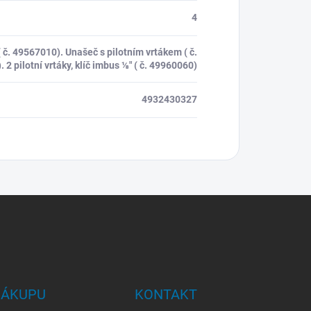
4
( č. 49567010). Unašeč s pilotním vrtákem ( č.
 2 pilotní vrtáky, klíč imbus ⅛″ ( č. 49960060)
4932430327
NÁKUPU
KONTAKT