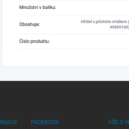
Množství v balíku
:
Hřídel s pilotním vrtákem 
Obsahuje
:
49569100).
Číslo produktu
:
ORMACE
FACEBOOK
VŠE O 