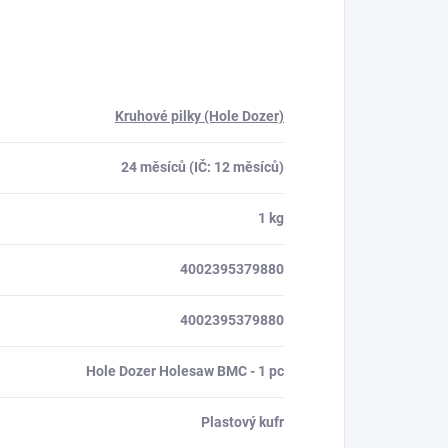
Kruhové pilky (Hole Dozer)
24 měsíců (IČ: 12 měsíců)
1 kg
4002395379880
4002395379880
Hole Dozer Holesaw BMC - 1 pc
Plastový kufr