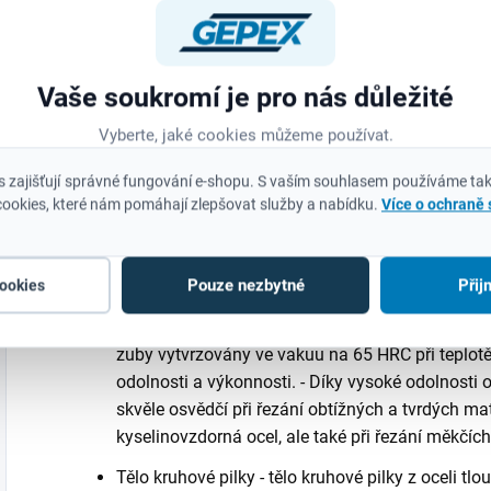
Konstrukce zubu ─ konstrukce s nerovnoměrným 
úhlem zubu10° poskytuje následující výhody: - Ryc
rozptylování tepla během řezání ─ zuby zůstávají
Vaše soukromí je pro nás důležité
mezi zuby zaručuje účinnější odvod třísky a dík
teploty. - Speciálně zvolený úhel zubů se vyznač
Vyberte, jaké cookies můžeme používat.
materiálů. - Zuby jsou střídavě rozvedeny na boky
Malý tlak při posunu ─ získaný díky spojení agre
 zajišťují správné fungování e-shopu. S vaším souhlasem používáme tak
odvádění třísky. Při vrtání je tak potřebná menší s
ookies, které nám pomáhají zlepšovat služby a nabídku.
Více o ochraně
Materiál zubů - ozubená část kruhové pily je vyro
II. Ocel Matrix II obsahuje 8% kobaltu. Zuby si ta
Pouze nezbytné
Přij
cookies
vysokých pracovních teplotách během řezání kov
rychlořezné oceli jsou laserem přivařeny ke korp
zuby vytvrzovány ve vakuu na 65 HRC při teplotě
odolnosti a výkonnosti. - Díky vysoké odolnosti oc
skvěle osvědčí při řezání obtížných a tvrdých mat
kyselinovzdorná ocel, ale také při řezání měkčích
Tělo kruhové pilky - tělo kruhové pilky z oceli t