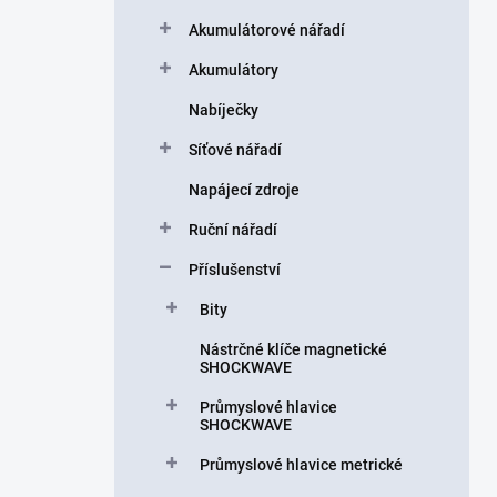
a
n
Akumulátorové nářadí
n
Akumulátory
í
p
Nabíječky
a
n
Síťové nářadí
e
Napájecí zdroje
l
Ruční nářadí
Příslušenství
Bity
Nástrčné klíče magnetické
SHOCKWAVE
Průmyslové hlavice
SHOCKWAVE
Průmyslové hlavice metrické