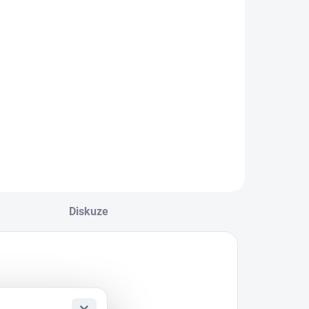
Do košíku
ilwaukee
932430904 –
ada šroubovacích
itů SHOCKWAVE™
MPACT DUTY (15
s) Pro náročné
plikace, kde každý
etail rozhoduje
ada šroubovacích
itů Milwaukee
SHOCKWAVE™
Diskuze
MPACT...