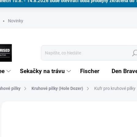
dnech 10.8. - 14.8.2026 bude otevírací doba prodejny zkrácena do
Novinky
Hle
ee
Sekačky na trávu
Fischer
Den Brav
uhové pilky
Kruhové pilky (Hole Dozer)
Dárkové poukazy
Kufr pro kruhové pilky
Neohodnoceno
Podrobnosti hodnocení
ZNAČKA
1 
NA