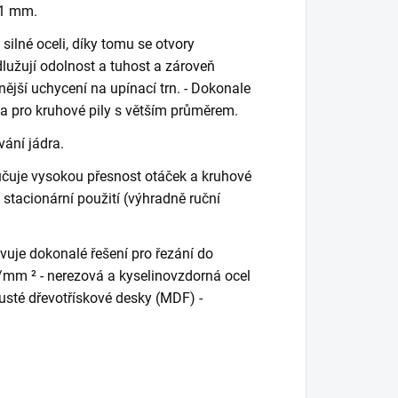
41 mm.
silné oceli, díky tomu se otvory
lužují odolnost a tuhost a zároveň
nější uchycení na upínací trn. - Dokonale
a pro kruhové pily s větším průměrem.
vání jádra.
ručuje vysokou přesnost otáček a kruhové
o stacionární použití (výhradně ruční
vuje dokonalé řešení pro řezání do
N/mm ² - nerezová a kyselinovzdorná ocel
ě husté dřevotřískové desky (MDF) -