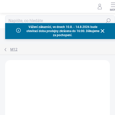
Přejít
na
obsah
Hledat
Vážení zákazníci, ve dnech 10.8. - 14.8.2026 bude
otevírací doba prodejny zkrácena do 16:00. Děkujeme
za pochopení.
M12
Neohodnoceno
Podrobnosti hodnocení
ZNAČKA:
MILWAUKEE
ZÁRUKA 3 ROKY