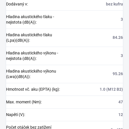
Dodávaný v
:
bez kufru
Hladina akustického tlaku -
3
nejistota (dB(A))
:
Hladina akustického tlaku
84.26
(Lpa)(dB(A))
:
Hladina akustického výkonu -
3
nejistota (dB(A))
:
Hladina akustického výkonu
95.26
(Lwa)(dB(A))
:
Hmotnost vč. aku (EPTA) (kg)
:
1.0 (M12 B2)
Max. moment (Nm)
:
47
Napětí (V)
:
12
Počet otáček bez zatížení