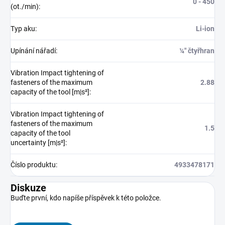
0 - 450
(ot./min)
:
Typ aku
:
Li-ion
Upínání nářadí
:
¼″ čtyřhran
Vibration Impact tightening of
fasteners of the maximum
2.88
capacity of the tool [m|s²]
:
Vibration Impact tightening of
fasteners of the maximum
1.5
capacity of the tool
uncertainty [m|s²]
:
Číslo produktu
:
4933478171
Diskuze
Buďte první, kdo napíše příspěvek k této položce.