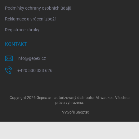
Podmínky ochrany osobních údajů
Reklamace a vrácení zboží
Registrace záruky
KONTAKT
info
@
gepex.cz
+420 530 333 626
Copyright 2026
Gepex.cz - autorizovaný distributor Milwaukee
. Všechna
práva vyhrazena.
Vytvořil Shoptet