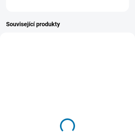
DETAILNÍ INFORMACE
Související produkty
48223100
B794TE
SKLADEM
SKLADEM
(>5 KS)
(>5 KS)
Milwaukee 48223100
B794TE Extrémně pevná
Značkovač - jemný hrot
lepicí páska ULTRA
1mm
STRONG TAPE
29 Kč
203 Kč
24 Kč bez DPH
168 Kč bez DPH