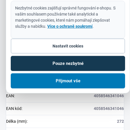
Flexibilní systém napájení: pracuje se všemi akumulátory
M12™ MILWAUKEE®
Nezbytné cookies zajišťují správné fungování e-shopu. S
vaším souhlasem používáme také analytické a
marketingové cookies, které nám pomáhají zlepšovat
služby a nabídku.
Více o ochraně soukromí
.
Doplňkové parametry
Nastavit cookies
Kategorie
:
M12
Pouze nezbytné
Záruka
:
Prodloužená na 3 roky
Přijmout vše
Hmotnost
:
0.5 kg
EAN
:
4058546341046
EAN kód
:
4058546341046
Délka (mm)
:
272