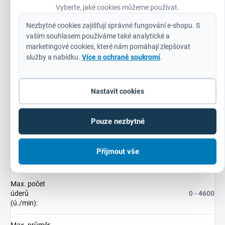
Vyberte, jaké cookies můžeme používat.
Hladina
Nezbytné cookies zajišťují správné fungování e-shopu. S
akustického
vaším souhlasem používáme také analytické a
výkonu
106.1
marketingové cookies, které nám pomáhají zlepšovat
(Lwa)
služby a nabídku.
Více o ochraně soukromí
.
(dB(A))
:
Hmotnost
4.2
(kg)
:
Nastavit cookies
Hmotnost
vč. aku
5.2
Pouze nezbytné
(EPTA) (kg)
:
Přijmout vše
Kapacita aku
5.5
(Ah)
:
Max. počet
úderů
0 - 4600
(ú./min)
:
Max. průměr