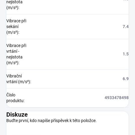
nejistota
(m/s²)
:
Vibrace při
sekání
7.4
(m/s²)
:
Vibrace při
vrtání -
1.5
nejistota
(m/s²)
:
Vibrační
6.9
vrtání (m/s²)
:
Číslo
4933478498
produktu
:
Diskuze
Buďte první, kdo napíše příspěvek k této položce.