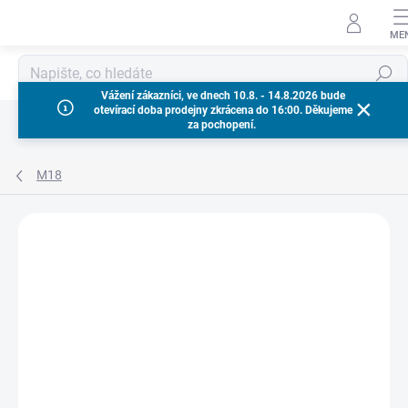
Přejít
na
obsah
Hledat
Vážení zákazníci, ve dnech 10.8. - 14.8.2026 bude
otevírací doba prodejny zkrácena do 16:00. Děkujeme
za pochopení.
M18
Neohodnoceno
Podrobnosti hodnocení
ZNAČKA:
MILWAUKEE
ZÁRUKA 3 ROKY