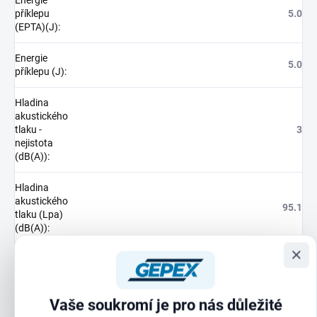
příklepu
5.0
(EPTA)(J)
:
Energie
5.0
příklepu (J)
:
Hladina
akustického
tlaku -
3
nejistota
(dB(A))
:
Hladina
akustického
95.1
tlaku (Lpa)
(dB(A))
:
×
Hladina
akustického
výkonu -
3
nejistota
Vaše soukromí je pro nás důležité
(dB(A))
: