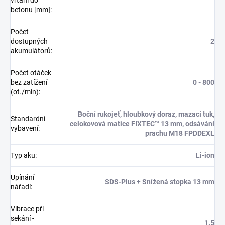
betonu [mm]
:
Počet
dostupných
2
akumulátorů
:
Počet otáček
bez zatížení
0 - 800
(ot./min)
:
Boční rukojeť, hloubkový doraz, mazací tuk,
Standardní
celokovová matice FIXTEC™ 13 mm, odsávání
vybavení
:
prachu M18 FPDDEXL
Typ aku
:
Li-ion
Upínání
SDS-Plus + Snížená stopka 13 mm
nářadí
:
Vibrace při
sekání -
1.5