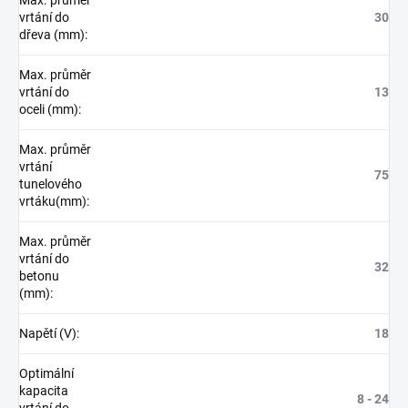
vrtání do
30
dřeva (mm)
:
Max. průměr
vrtání do
13
oceli (mm)
:
Max. průměr
vrtání
75
tunelového
vrtáku(mm)
:
Max. průměr
vrtání do
32
betonu
(mm)
:
Napětí (V)
:
18
Optimální
kapacita
8 - 24
vrtání do