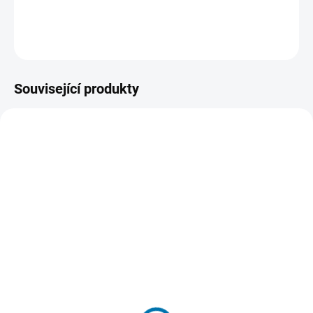
DETAILNÍ INFORMACE
Související produkty
48223100
B794TE
SKLADEM
SKLADEM
(>5 KS)
(>5 KS)
Milwaukee 48223100
B794TE Extrémně pevná
Značkovač - jemný hrot
lepicí páska ULTRA
1mm
STRONG TAPE