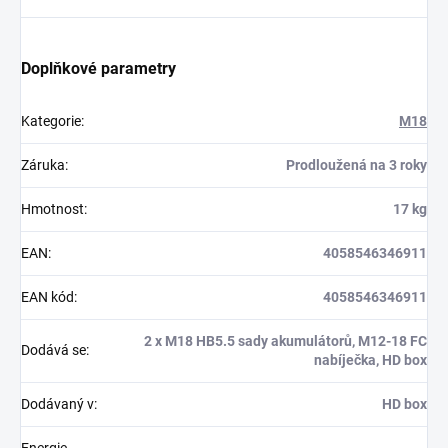
Doplňkové parametry
Kategorie
:
M18
Záruka
:
Prodloužená na 3 roky
Hmotnost
:
17 kg
EAN
:
4058546346911
EAN kód
:
4058546346911
2 x M18 HB5.5 sady akumulátorů, M12-18 FC
Dodává se
:
nabíječka, HD box
Dodávaný v
:
HD box
Energie