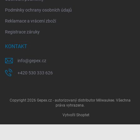
Podmínky ochrany osobních údajů
Reklamace a vrácení zboží
Registrace záruky
KONTAKT
info
@
gepex.cz
+420 530 333 626
Copyright 2026
Gepex.cz - autorizovaný distributor Milwaukee
. Všechna
práva vyhrazena.
Vytvořil Shoptet