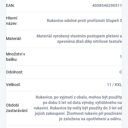
EAN
:
4058546290511
Hlavní
Rukavice odolné proti proříznutí Stupeň 3
název
:
Materiál vyrobený vlastním postupem pletení a
Materiál
:
zpevněná dlaň díky nitrilové textuře
Množství v
1
balíku
:
Odolnost
:
C
Velikost
:
11 / XXL
Rukavice, po vyjmutí z obalu, mohou být použity
po dobu 5 let od data výroby, vytištěného na
Období
rukavici. Rukavice by měly být použity do 3 let od
zastarávání
:
jejich zakoupení. Životnost rukavic při používání
je založena na opotřebení a oděru.