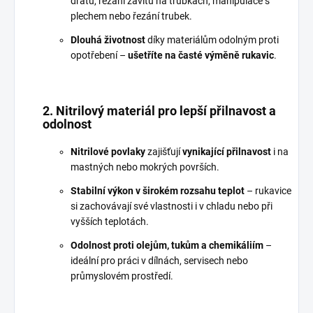
drátů, řezání závitů na trubkách, manipulace s
plechem nebo řezání trubek.
Dlouhá životnost
díky materiálům odolným proti
opotřebení –
ušetříte na časté výměně rukavic
.
2. Nitrilový materiál pro lepší přilnavost a
odolnost
Nitrilové povlaky
zajišťují
vynikající přilnavost
i na
mastných nebo mokrých površích.
Stabilní výkon v širokém rozsahu teplot
– rukavice
si zachovávají své vlastnosti i v chladu nebo při
vyšších teplotách.
Odolnost proti olejům, tukům a chemikáliím
–
ideální pro práci v dílnách, servisech nebo
průmyslovém prostředí.