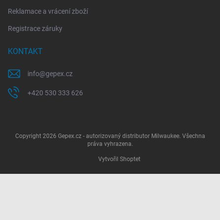
Reklamace a vrácení zboží
Registrace záruky
KONTAKT
info
@
gepex.cz
+420 530 333 626
Copyright 2026
Gepex.cz - autorizovaný distributor Milwaukee
. Všechna
práva vyhrazena.
Vytvořil Shoptet