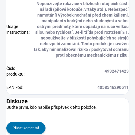
Nepoužívejte rukavice v blízkosti rotujících částí
nářadí (pilové kotouče, vrtáky atd.). Nebezpečí
namotání! Výrobek nechrání před chemikáliemi,
manipulací s horkými nebo studenými a velmi
Usage
ostrými předměty, které dopadají na ruce velkou
instructions
:
silou nebo rychlostí. Je-li třída proti roztržení ≥ 1,
nepoužívejte v blízkosti pohybujících se strojů
nebezpečí zamotání. Tento produkt je navržen
tak, aby minimalizoval riziko / poskytoval ochranu
proti obecnému mechanickému riziku.
Číslo
4932471423
produktu
:
EAN kód
:
4058546290511
Diskuze
Buďte první, kdo napíše příspěvek k této položce.
Přidat komentář