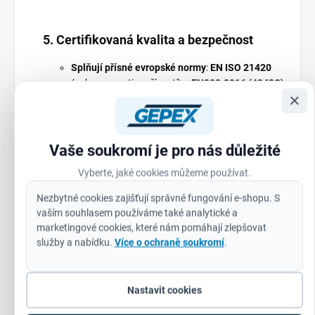
5. Certifikovaná kvalita a bezpečnost
Splňují přísné evropské normy
:
EN ISO 21420
(ochrana proti proříznutí) a
EN388:2016 (4343C)
.
×
Důvěryhodný výrobce Milwaukee
– značka, na
kterou se můžete spolehnout v profesionálních
aplikacích.
Vaše soukromí je pro nás důležité
Vyberte, jaké cookies můžeme používat.
Nezbytné cookies zajišťují správné fungování e-shopu. S
Pro koho jsou rukavice určeny?
vaším souhlasem používáme také analytické a
marketingové cookies, které nám pomáhají zlepšovat
Elektrikáři
– při odizolování kabelů a manipulaci s
služby a nabídku.
Více o ochraně soukromí
.
dráty.
Instalatéři
– při řezání trubek a práci s ostrými
Nastavit cookies
nástroji.