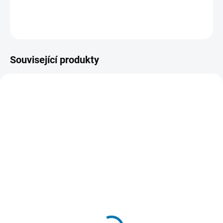
potřebují
maximální bezpečnost a pohodlí
při každodenní práci.
DETAILNÍ INFORMACE
Související produkty
48223100
B794TE
SKLADEM
SKLADEM
(>5 KS)
(>5 KS)
Milwaukee 48223100
B794TE Extrémně pevná
Značkovač - jemný hrot
lepicí páska ULTRA
1mm
STRONG TAPE
29 Kč
203 Kč