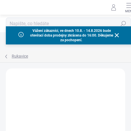
Přejít
na
obsah
Hledat
Vážení zákazníci, ve dnech 10.8. - 14.8.2026 bude
otevírací doba prodejny zkrácena do 16:00. Děkujeme
za pochopení.
Rukavice
Neohodnoceno
Podrobnosti hodnocení
ZNAČKA:
MILWAUKEE
TIP
VÝPRODEJ