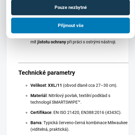
Zámečníci a svářeči
– při manipulaci s plechem,
Pouze nezbytné
kovovými součástkami nebo ostrými předměty.
Průmysloví pracovníci
– při montážních pracích,
manipulaci s materiálem nebo údržbě strojů.
Přijmout vše
Kutilové a domácí kutilství
– pro všechny, kteří chtějí
mít
jistotu ochrany
při práci s ostrými nástroji.
Technické parametry
Velikost
:
XXL/11
(obvod dlaně cca 27–30 cm).
Materiál
: Nitrilový povlak, textilní podklad s
technologií SMARTSWIPE™.
Certifikace
: EN ISO 21420, EN388:2016 (4343C).
Barva
: Typická červeno-černá kombinace Milwaukee
(viditelná, praktická).