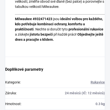
velikostí, změřte obvod své dlaně (bez palce) a porovnejte s
tabulkou velikostí Milwaukee.
Milwaukee 4932471423
jsou
ideální volbou pro každého,
kdo potřebuje kombinaci ochrany, komfortu a
praktičnosti
. Nechte si doručit tyto
profesionální rukavice
a získejte
jistotu bezpečí
při každé práci!
Objednejte ještě
dnes a pracujte s klidem.
Doplňkové parametry
Kategorie
:
Rukavice
Záruka
:
24 měsíců (IČ: 12 měsíců)
Hmotnost
:
0.3 kg