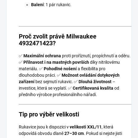
Balení
: 1 pár rukavic.
Proč zvolit právě Milwaukee
4932471423?
✅
Maximální ochrana
proti proříznutí, propíchnutí a oděru.
✅
Přilnavost i na mastných površích
díky nitrilovému
materiálu. ✅
Pohodlné nošení
a flexibilita pro
dlouhodobou práci. ✅
Možnost ovládání dotykových
zařízení
bez sejmutí rukavic. ✅
Dlouhá životnost
–
investice, která se vyplatí. ✅
Certifikovaná kvalita
od
předního výrobce profesionálního nářadí.
Tip pro výběr velikosti
Rukavice jsou k dispozici v
velikosti XXL/11
, která
odpovídá obvodu dlaně
27–30 cm
. Pokud si nejste jisti