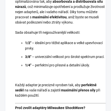
optimalizována tak, aby
absorbovala a distribuovala sílu
nárazů
, což minimalizuje opotřebení a prodlužuje životnost
nejen adapterů, ale i vašeho nářadí. Díky tomu můžete
pracovat s
maximální efektivitou
, aniž byste se museli
obávat poškození nebo ztráty výkonu.
Sada obsahuje tři nejpoužívanější velikosti:
1/2"
– ideální pro těžké aplikace a velké upevňovací
prvky.
3/8"
– univerzální velikost pro široké spektrum prací.
1/4"
– perfektní pro přesné a detailní úkoly.
Každý adapter je precizně vyroben tak, aby
perfektně
seděl
na vaše nářadí a zajistil
maximální přenos síly
při
každém použití.
Proč zvolit adaptéry Milwaukee ShockWave?