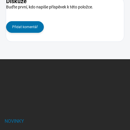
Diskuze
Buďte první, kdo napíše příspěvek k této položce.
Přidat komentář
Z
á
p
a
t
í
NOVINKY