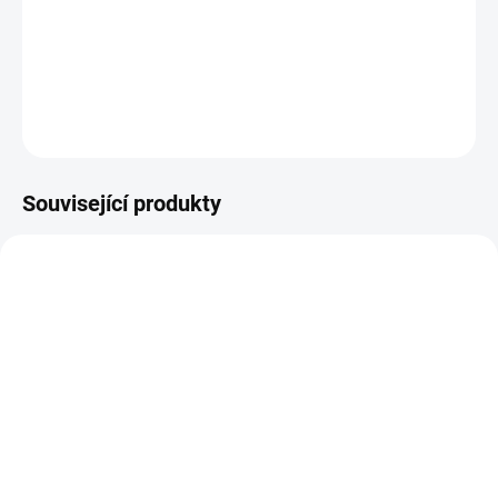
zajišťuje, že materiál vydrží i extrémní zatížení, a to bez rizika
deformace nebo lomu. Ať už pracujete s nářadím na staveništi, v
dílně nebo při montážních pracích, adaptéry
ShockWave
vám
poskytnou
jistotu, že každý úder bude efektivní a přesný
.
DETAILNÍ INFORMACE
Související produkty
48223100
B794TE
SKLADEM
SKLADEM
(>5 KS)
(>5 KS)
Milwaukee 48223100
B794TE Extrémně pevná
Značkovač - jemný hrot
lepicí páska ULTRA