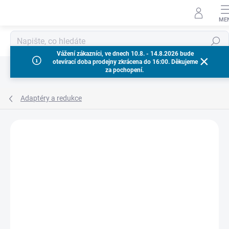
Přejít
na
obsah
Hledat
Vážení zákazníci, ve dnech 10.8. - 14.8.2026 bude
otevírací doba prodejny zkrácena do 16:00. Děkujeme
za pochopení.
Adaptéry a redukce
Neohodnoceno
Podrobnosti hodnocení
ZNAČKA:
MILWAUKEE
AKCE