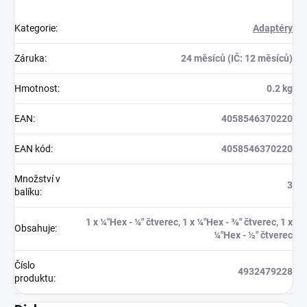
Kategorie
:
Adaptéry
Záruka
:
24 měsíců (IČ: 12 měsíců)
Hmotnost
:
0.2 kg
EAN
:
4058546370220
EAN kód
:
4058546370220
Množství v
3
balíku
:
1 x ¼″Hex - ¼″ čtverec, 1 x ¼″Hex - ⅜″ čtverec, 1 x
Obsahuje
:
¼″Hex - ½″ čtverec
Číslo
4932479228
produktu
: