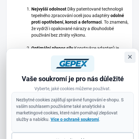
Nejvyšší odolnost
Díky patentované technologii
tepelného zpracování oceli jsou adaptéry
odolné
proti opotřebení, korozi a deformaci
. To znamená,
že vydrží i opakované nárazy a dlouhodobé
používání bez ztráty výkonu.
Optimální přenos síly
Konstrukce adapterů je
navržena tak, aby
minimalizovala ztrátu energie
při
×
přenosu síly z nářadí na upevňovací prvek.
Výsledkem je
rychlejší a efektivnější práce
s menší
námahou.
Vaše soukromí je pro nás důležité
Univerzální použití
Sada pokrývá tři nejčastěji
Vyberte, jaké cookies můžeme používat.
používané velikosti, což vám umožní
pružně
Nezbytné cookies zajišťují správné fungování e-shopu. S
reagovat
na různé typy prací – od montáže těžkých
vaším souhlasem používáme také analytické a
konstrukcí až po jemné úpravy v dílně.
marketingové cookies, které nám pomáhají zlepšovat
služby a nabídku.
Více o ochraně soukromí
.
Dlouhá životnost
Investice do adapterů
ShockWave
se vám vrátí v podobě
dlouhé životnosti
a
minimálních nákladů na údržbu. Nemusíte se obávat