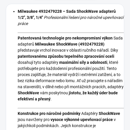
Milwaukee 4932479228 – Sada ShockWave adapterů
1/2", 3/8", 1/4"
Profesionální řešení pro náročné upevňovací
práce
Patentovaná technologie pro nekompromisní výkon
Sada
adapterů
Milwaukee ShockWave (4932479228)
představuje vrchol inovace v oblasti ručního nářadí. Díky
patentovanému způsobu tepelného zpracování oceli
dosahují tyto adaptéry
maximální síly a odolnosti
, které
potřebujete pro každodenní profesionální použití. Tento
proces zajišťuje, že materiál vydrží i extrémní zatížení, a to
bez rizika deformace nebo lomu. Ať už pracujete s nářadím
na staveništi, v dílně nebo při montážních pracích, adaptéry
ShockWave
vám poskytnou
jistotu, že každý úder bude
efektivní a přesný
.
Konstrukce pro náročné podmínky
Adaptéry
ShockWave
jsou navrženy pro
vysoce výkonné upevňovací práce
v
jakýchkoli podmínkách. Jejich konstrukce je