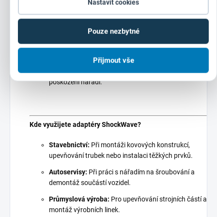
časté výměny nářadí, protože tyto adaptéry jsou
Nastavit cookies
navrženy pro
dlouhodobé a intenzivní používání
.
Kompatibilita s profesionálním nářadím
Adaptéry
Pouze nezbytné
jsou plně kompatibilní s
profesionálním nářadím
Milwaukee
i dalších předních značek. Díky
Přijmout vše
preciznímu zpracování zajišťují
bezpečné a pevné
spojení
, které eliminuje riziko prokluzování nebo
poškození nářadí.
Kde využijete adaptéry ShockWave?
Stavebnictví:
Při montáži kovových konstrukcí,
upevňování trubek nebo instalaci těžkých prvků.
Autoservisy:
Při práci s nářadím na šroubování a
demontáž součástí vozidel.
Průmyslová výroba:
Pro upevňování strojních částí a
montáž výrobních linek.