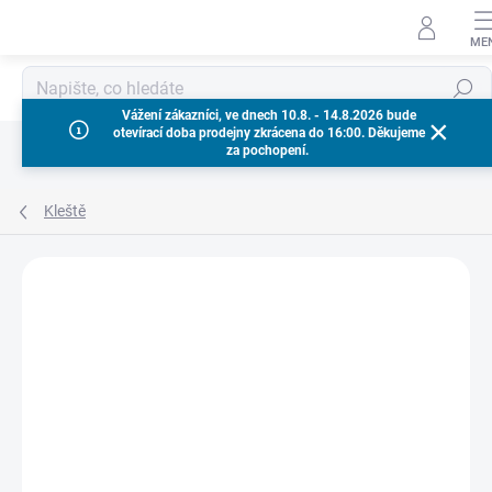
Přejít
na
obsah
Hledat
Vážení zákazníci, ve dnech 10.8. - 14.8.2026 bude
otevírací doba prodejny zkrácena do 16:00. Děkujeme
za pochopení.
Kleště
Neohodnoceno
Podrobnosti hodnocení
ZNAČKA:
MILWAUKEE