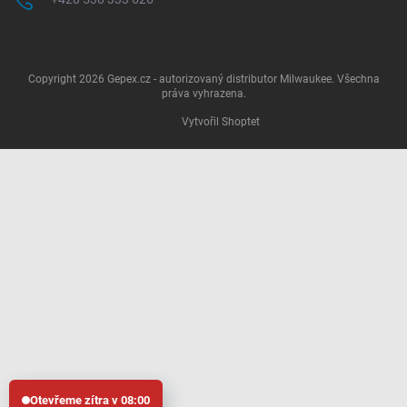
Copyright 2026
Gepex.cz - autorizovaný distributor Milwaukee
. Všechna
práva vyhrazena.
Vytvořil Shoptet
Otevřeme zítra v 08:00