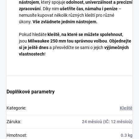
nástrojem
, který spojuje
odolnost, univerzálnost a precizní
zpracování
. Díky nim
ušetříte čas, námahu i peníze
–
nemusíte kupovat několik různých kleští pro různé
úkony.
Vše zvládnete jedním nástrojem.
Pokud hledáte
kleště, na které se můžete spolehnout
,
jsou
Milwaukee 250 mm tou správnou volbou
.
Objednejte
si je ještě dnes
a přesvědčte se sami o jejich
výjimečných
vlastnostech
!
Doplňkové parametry
Kategorie
:
Kleště
Záruka
:
24 měsíců (IČ: 12 měsíců)
Hmotnost
:
0.3 kg