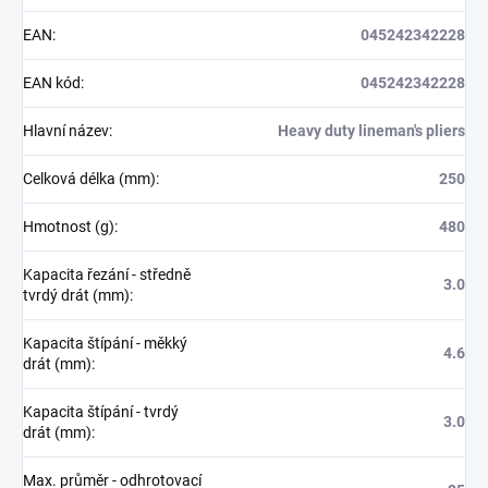
EAN
:
045242342228
EAN kód
:
045242342228
Hlavní název
:
Heavy duty lineman's pliers
Celková délka (mm)
:
250
Hmotnost (g)
:
480
Kapacita řezání - středně
3.0
tvrdý drát (mm)
:
Kapacita štípání - měkký
4.6
drát (mm)
:
Kapacita štípání - tvrdý
3.0
drát (mm)
:
Max. průměr - odhrotovací