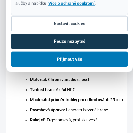
8. Lisovací zařízení pro ještě širší využití
služby a nabídku.
Více o ochraně soukromí
.
Kleště Milwaukee jsou vybaveny
lisovacím zařízením
, které
rozšiřuje jejich využití o další aplikace. Ať už
Nastavit cookies
potřebujete
lisovat konektory, tvarovat materiál nebo
provádět jemné úpravy
, tyto kleště vám
poskytnou vše, co
potřebujete
.
Pouze nezbytné
Technické parametry
Přijmout vše
Délka:
250 mm
Materiál:
Chrom vanadiová ocel
Tvrdost hran:
Až 64 HRC
Maximální průměr trubky pro odhrotování:
25 mm
Povrchová úprava:
Laserem tvrzené hrany
Rukojeť:
Ergonomická, protiskluzová