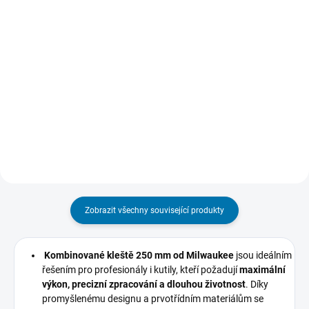
Do košíku
cena:
Do košíku
Jemný hrot 1 mm zajišťuje ostré
a čisté čáry pro precizní značení.
Extrémně pevná lepicí páska
Akrylový hrot odolný proti
ULTRA STRONG TAPE se
opotřebení – nehoubovatí,
syntetickým lepidlem na bázi
neustupuje pod tlakem a udrží si
kaučuku, odolným proti stárnutí a
ostrost i při...
změnám teploty. Páska se
vyznačuje extrémně vysokou
pevností v...
Zobrazit všechny související produkty
Kombinované kleště 250 mm od Milwaukee
jsou ideálním
řešením pro profesionály i kutily, kteří požadují
maximální
výkon, precizní zpracování a dlouhou životnost
. Díky
promyšlenému designu a prvotřídním materiálům se