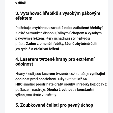
v dílně
.
3. Vytahovač hřebíků s vysokým pákovým
efektem
Potřebujete
vytrhnout zarostlé nebo zatlučené hřebíky
?
Kleště Milwaukee disponují
silným úchopem a vysokým
pákovým efektem
, který usnadňuje i ty nejtvrdší
práce.
Žádné zlomené hřebíky, žádné zbytečné úsilí
–
jen
rychlé a efektivní řešení
.
4. Laserem tvrzené hrany pro extrémní
odolnost
Hrany kleští jsou
laserem tvrzené
, což zaručuje
vynikající
odolnost proti opotřebení
. Díky tvrdosti až
64
HRC
snadno
prostříháte dráty, šrouby i hřebíky
bez obav z
poškození nástroje.
Dlouhá životnost
a
konstantní
výkon
jsou tímto zaručeny.
5. Zoubkované čelisti pro pevný úchop