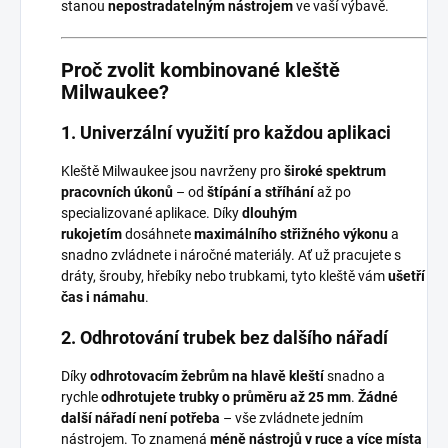
stanou
nepostradatelným nástrojem
ve vaší výbavě.
Proč zvolit kombinované kleště
Milwaukee?
1. Univerzální využití pro každou aplikaci
Kleště Milwaukee jsou navrženy pro
široké spektrum
pracovních úkonů
– od
štípání a stříhání
až po
specializované aplikace. Díky
dlouhým
rukojetím
dosáhnete
maximálního střižného výkonu
a
snadno zvládnete i náročné materiály. Ať už pracujete s
dráty, šrouby, hřebíky nebo trubkami, tyto kleště vám
ušetří
čas i námahu
.
2. Odhrotování trubek bez dalšího nářadí
Díky
odhrotovacím žebrům na hlavě kleští
snadno a
rychle
odhrotujete trubky o průměru až 25 mm
.
Žádné
další nářadí není potřeba
– vše zvládnete jedním
nástrojem. To znamená
méně nástrojů v ruce a více místa