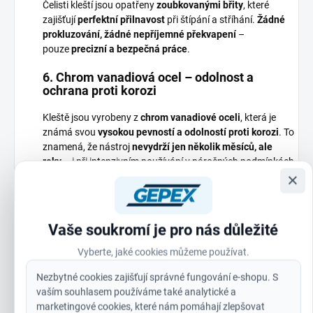
Čelisti kleští jsou opatřeny
zoubkovanými břity
, které
zajišťují
perfektní přilnavost
při štípání a stříhání.
Žádné
prokluzování, žádné nepříjemné překvapení
–
pouze
precizní a bezpečná práce
.
6. Chrom vanadiová ocel – odolnost a
ochrana proti korozi
Kleště jsou vyrobeny z
chrom vanadiové oceli
, která je
známá svou
vysokou pevností a odolností proti korozi
. To
znamená, že nástroj
nevydrží jen několik měsíců, ale
roky
– i při intenzivním používání v náročných podmínkách.
×
7. Ergonomická rukojeť pro maximální
komfort
Vaše soukromí je pro nás důležité
Dlouhé hodiny práce s kleštěmi nemusí být
bolestivé.
Ergonomicky tvarovaná
Vyberte, jaké cookies můžeme používat.
rukojeť
zajišťuje
maximální komfort
a
minimalizuje únavu
rukou
. Díky tomu můžete pracovat
déle a efektivněji
, aniž
Nezbytné cookies zajišťují správné fungování e-shopu. S
byste pociťovali nepříjemné tlaky nebo odřeniny.
vaším souhlasem používáme také analytické a
marketingové cookies, které nám pomáhají zlepšovat