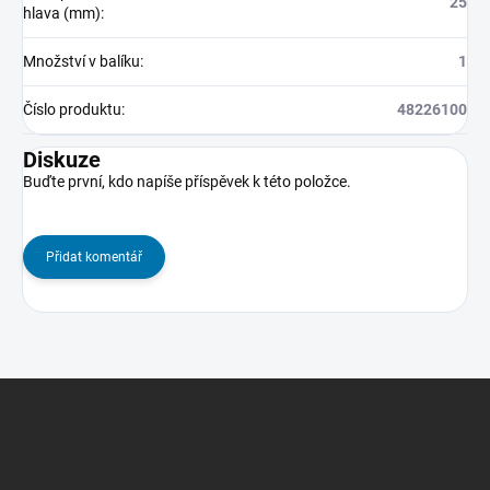
25
hlava (mm)
:
Množství v balíku
:
1
Číslo produktu
:
48226100
Diskuze
Buďte první, kdo napíše příspěvek k této položce.
Přidat komentář
Z
á
p
a
t