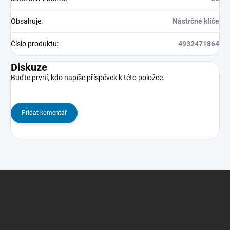
Obsahuje
:
Nástrčné klíče
Číslo produktu
:
4932471864
Diskuze
Buďte první, kdo napíše příspěvek k této položce.
Přidat komentář
Z
á
p
a
t