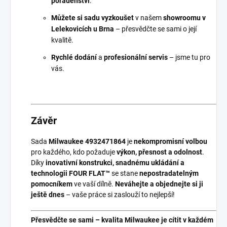
poradenství
.
Můžete si sadu vyzkoušet
v našem
showroomu v
Lelekovicích u Brna
– přesvědčte se sami o její
kvalitě.
Rychlé dodání
a
profesionální servis
– jsme tu pro
vás.
Závěr
Sada
Milwaukee 4932471864
je
nekompromisní volbou
pro každého, kdo požaduje
výkon, přesnost a odolnost
.
Díky
inovativní konstrukci, snadnému ukládání a
technologii FOUR FLAT™
se stane
nepostradatelným
pomocníkem
ve vaší dílně.
Neváhejte a objednejte si ji
ještě dnes
– vaše práce si zaslouží to nejlepší!
Přesvědčte se sami – kvalita Milwaukee je cítit v každém