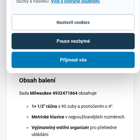
služby a nabídku.
Více o ochraně soukromí
.
5. Technologie FOUR FLAT™
Nastavit cookies
Boční části nástrčného klíče
zabraňují jeho
odvalení
na rovných plochách.
Pouze nezbytné
Vylepšená stabilita
při práci – žádné zbytečné
přerušování a hledání upuštěného nářadí.
Přijmout vše
Obsah balení
Sada
Milwaukee 4932471864
obsahuje:
1× 1/2" ráčna
s 90 zuby a pootočením o 4°.
Metrické hlavice
v nejpoužívanějších rozměrech.
Vyjímatelný vnitřní organizér
pro přehledné
ukládání.