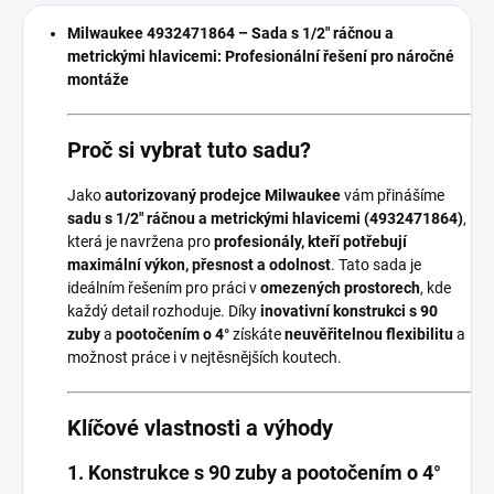
Milwaukee 4932471864 – Sada s 1/2" ráčnou a
metrickými hlavicemi: Profesionální řešení pro náročné
montáže
Proč si vybrat tuto sadu?
Jako
autorizovaný prodejce Milwaukee
vám přinášíme
sadu s 1/2" ráčnou a metrickými hlavicemi (4932471864)
,
která je navržena pro
profesionály, kteří potřebují
maximální výkon, přesnost a odolnost
. Tato sada je
ideálním řešením pro práci v
omezených prostorech
, kde
každý detail rozhoduje. Díky
inovativní konstrukci s 90
zuby
a
pootočením o 4°
získáte
neuvěřitelnou flexibilitu
a
možnost práce i v nejtěsnějších koutech.
Klíčové vlastnosti a výhody
1. Konstrukce s 90 zuby a pootočením o 4°