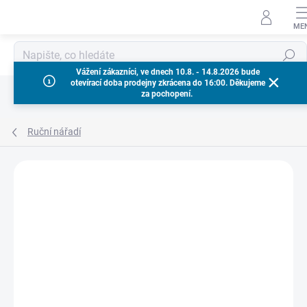
Přejít
na
obsah
Hledat
Vážení zákazníci, ve dnech 10.8. - 14.8.2026 bude
otevírací doba prodejny zkrácena do 16:00. Děkujeme
za pochopení.
Ruční nářadí
Neohodnoceno
Podrobnosti hodnocení
ZNAČKA:
MILWAUKEE