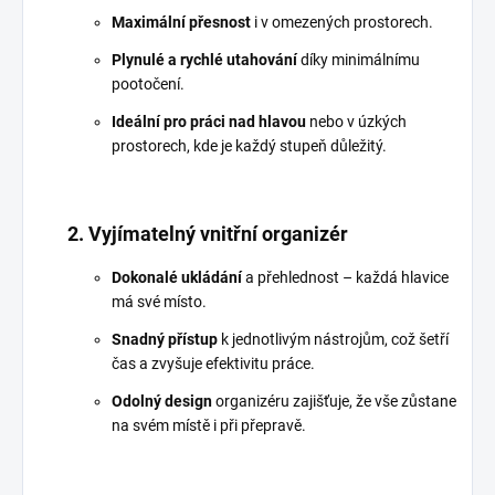
Maximální přesnost
i v omezených prostorech.
Plynulé a rychlé utahování
díky minimálnímu
pootočení.
Ideální pro práci nad hlavou
nebo v úzkých
prostorech, kde je každý stupeň důležitý.
2. Vyjímatelný vnitřní organizér
Dokonalé ukládání
a přehlednost – každá hlavice
má své místo.
Snadný přístup
k jednotlivým nástrojům, což šetří
čas a zvyšuje efektivitu práce.
Odolný design
organizéru zajišťuje, že vše zůstane
na svém místě i při přepravě.