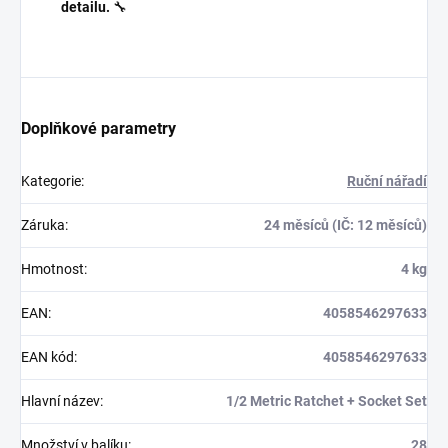
detailu.
🔧
Doplňkové parametry
Kategorie
:
Ruční nářadí
Záruka
:
24 měsíců (IČ: 12 měsíců)
Hmotnost
:
4 kg
EAN
:
4058546297633
EAN kód
:
4058546297633
Hlavní název
:
1/2 Metric Ratchet + Socket Set
Množství v balíku
:
28