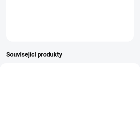
Tato sada je ideálním řešením pro práci v
omezených prostorech
,
kde každý detail rozhoduje. Díky
inovativní konstrukci s 90 zuby
a
pootočením o 4°
získáte
neuvěřitelnou flexibilitu
a možnost
práce i v nejtěsnějších koutech. V sadě 28kusů.
DETAILNÍ INFORMACE
Související produkty
48223100
B794TE
SKLADEM
SKLADEM
(5 KS)
(>5 KS)
Milwaukee 48223100
B794TE Extrémně pevná
Značkovač - jemný hrot
lepicí páska ULTRA