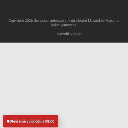
Copyright 2026
Gepex.cz - autorizovaný distributor Milwaukee
. Všechna
práva vyhrazena.
Vytvořil Shoptet
Otevřeme v pondělí v 08:00