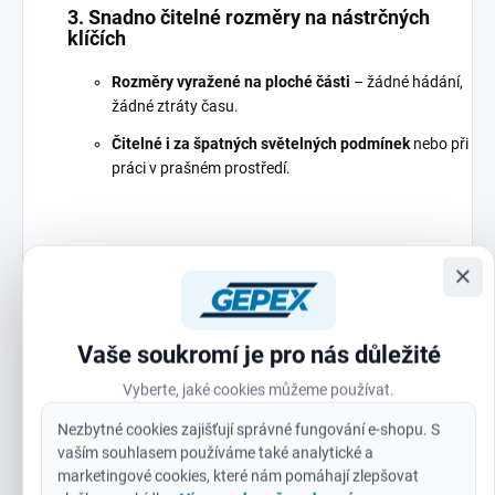
3. Snadno čitelné rozměry na nástrčných
klíčích
Rozměry vyražené na ploché části
– žádné hádání,
žádné ztráty času.
Čitelné i za špatných světelných podmínek
nebo při
práci v prašném prostředí.
4. Celokovový design pro maximální odolnost
×
Vyrobeno z vysoce kvalitních materiálů
pro dlouhou
životnost.
Vaše soukromí je pro nás důležité
Odolnost vůči korozi a opotřebení
– sada vám bude
sloužit roky.
Vyberte, jaké cookies můžeme používat.
Vhodná pro každodenní profesionální použití
i v
Nezbytné cookies zajišťují správné fungování e-shopu. S
náročných podmínkách.
vaším souhlasem používáme také analytické a
marketingové cookies, které nám pomáhají zlepšovat