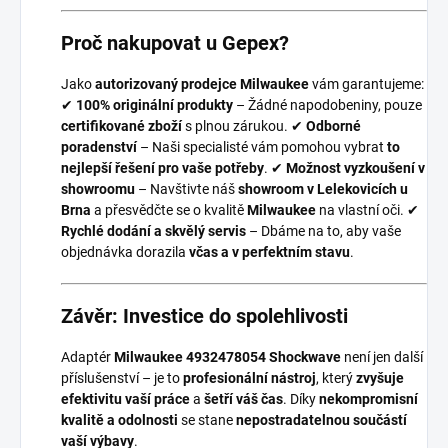
Proč nakupovat u Gepex?
Jako
autorizovaný prodejce Milwaukee
vám garantujeme:
✔
100% originální produkty
– Žádné napodobeniny, pouze
certifikované zboží
s plnou zárukou. ✔
Odborné
poradenství
– Naši specialisté vám pomohou vybrat
to
nejlepší řešení pro vaše potřeby
. ✔
Možnost vyzkoušení v
showroomu
– Navštivte náš
showroom v Lelekovicích u
Brna
a přesvědčte se o kvalitě
Milwaukee
na vlastní oči. ✔
Rychlé dodání a skvělý servis
– Dbáme na to, aby vaše
objednávka dorazila
včas a v perfektním stavu
.
Závěr: Investice do spolehlivosti
Adaptér
Milwaukee 4932478054 Shockwave
není jen další
příslušenství – je to
profesionální nástroj
, který
zvyšuje
efektivitu vaší práce
a
šetří váš čas
. Díky
nekompromisní
kvalitě a odolnosti
se stane
nepostradatelnou součástí
vaší výbavy
.