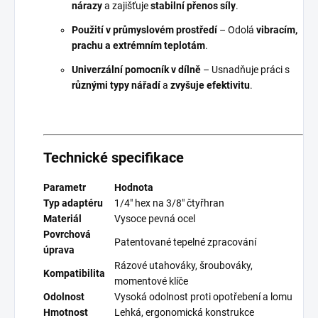
nárazy
a zajišťuje
stabilní přenos síly
.
Použití v průmyslovém prostředí
– Odolá
vibracím,
prachu a extrémním teplotám
.
Univerzální pomocník v dílně
– Usnadňuje práci s
různými typy nářadí
a
zvyšuje efektivitu
.
Technické specifikace
Parametr
Hodnota
Typ adaptéru
1/4" hex na 3/8" čtyřhran
Materiál
Vysoce pevná ocel
Povrchová
Patentované tepelné zpracování
úprava
Rázové utahováky, šroubováky,
Kompatibilita
momentové klíče
Odolnost
Vysoká odolnost proti opotřebení a lomu
Hmotnost
Lehká, ergonomická konstrukce