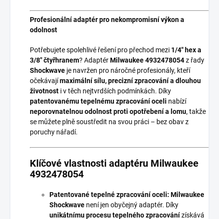
Profesionální adaptér pro nekompromisní výkon a
odolnost
Potřebujete spolehlivé řešení pro přechod mezi
1/4" hex a
3/8" čtyřhranem
? Adaptér
Milwaukee 4932478054
z řady
Shockwave
je navržen pro náročné profesionály, kteří
očekávají
maximální sílu, precizní zpracování a dlouhou
životnost
i v těch nejtvrdších podmínkách. Díky
patentovanému tepelnému zpracování oceli
nabízí
neporovnatelnou odolnost proti opotřebení a lomu
, takže
se můžete plně soustředit na svou práci – bez obav z
poruchy nářadí.
Klíčové vlastnosti adaptéru Milwaukee
4932478054
Patentované tepelné zpracování oceli:
Milwaukee
Shockwave
není jen obyčejný adaptér. Díky
unikátnímu procesu tepelného zpracování
získává