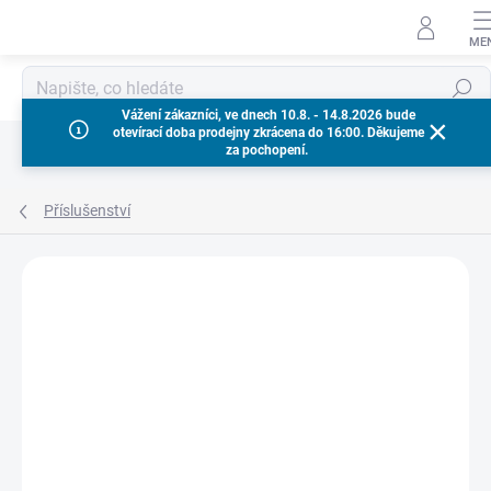
Přejít
na
obsah
Hledat
Vážení zákazníci, ve dnech 10.8. - 14.8.2026 bude
otevírací doba prodejny zkrácena do 16:00. Děkujeme
za pochopení.
Příslušenství
Neohodnoceno
Podrobnosti hodnocení
ZNAČKA:
MILWAUKEE