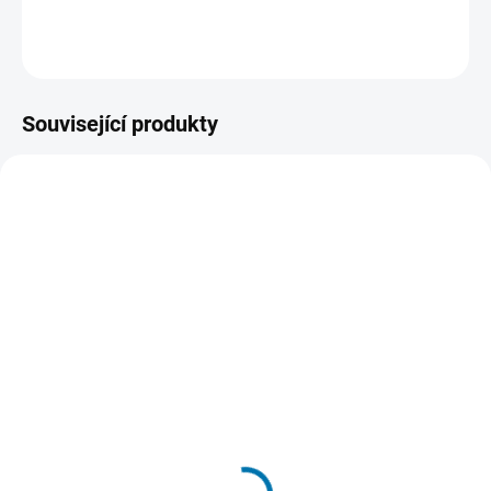
průmyslové aplikace
.
DETAILNÍ INFORMACE
Související produkty
48223100
B794TE
SKLADEM
SKLADEM
(>5 KS)
(>5 KS)
Milwaukee 48223100
B794TE Extrémně pevná
Značkovač - jemný hrot
lepicí páska ULTRA
1mm
STRONG TAPE
29 Kč
203 Kč