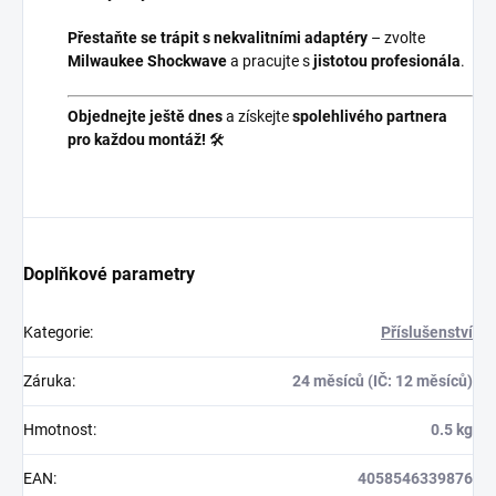
Přestaňte se trápit s nekvalitními adaptéry
– zvolte
Milwaukee Shockwave
a pracujte s
jistotou profesionála
.
Objednejte ještě dnes
a získejte
spolehlivého partnera
pro každou montáž!
🛠️
Doplňkové parametry
Kategorie
:
Příslušenství
Záruka
:
24 měsíců (IČ: 12 měsíců)
Hmotnost
:
0.5 kg
EAN
:
4058546339876