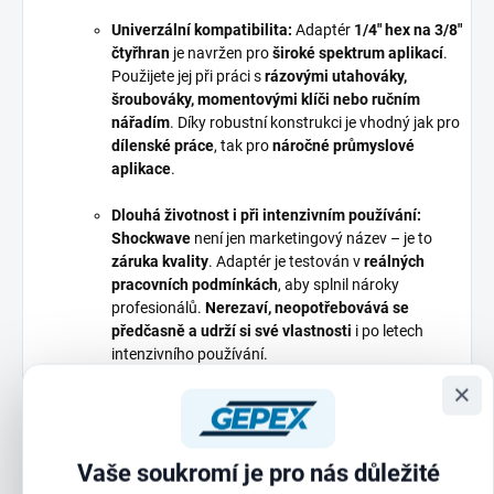
Univerzální kompatibilita:
Adaptér
1/4" hex na 3/8"
čtyřhran
je navržen pro
široké spektrum aplikací
.
Použijete jej při práci s
rázovými utahováky,
šroubováky, momentovými klíči nebo ručním
nářadím
. Díky robustní konstrukci je vhodný jak pro
dílenské práce
, tak pro
náročné průmyslové
aplikace
.
Dlouhá životnost i při intenzivním používání:
Shockwave
není jen marketingový název – je to
záruka kvality
. Adaptér je testován v
reálných
pracovních podmínkách
, aby splnil nároky
profesionálů.
Nerezaví, neopotřebovává se
předčasně a udrží si své vlastnosti
i po letech
intenzivního používání.
×
Proč zvolit adaptér Milwaukee
Vaše soukromí je pro nás důležité
Shockwave?