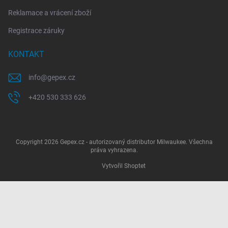
Reklamace a vrácení zboží
Registrace záruky
KONTAKT
info
@
gepex.cz
+420 530 333 626
Copyright 2026
Gepex.cz - autorizovaný distributor Milwaukee
. Všechna
práva vyhrazena.
Vytvořil Shoptet