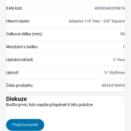
EAN kód
:
4058546339876
Hlavní název
:
Adaptor 1/4" Hex - 3/8" Square
Celková délka (mm)
:
50
Množství v balíku
:
1
Upínání nářadí
:
¼″ Hex
Upnutí
:
⅜″ čtyřhran
Číslo produktu
:
4932478054
Diskuze
Buďte první, kdo napíše příspěvek k této položce.
Přidat komentář