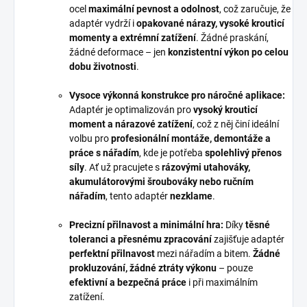
ocel
maximální pevnost a odolnost
, což zaručuje, že
adaptér vydrží i
opakované nárazy, vysoké krouticí
momenty a extrémní zatížení
. Žádné praskání,
žádné deformace – jen
konzistentní výkon po celou
dobu životnosti
.
Vysoce výkonná konstrukce pro náročné aplikace:
Adaptér je optimalizován pro
vysoký krouticí
moment a nárazové zatížení
, což z něj činí ideální
volbu pro
profesionální montáže, demontáže a
práce s nářadím
, kde je potřeba
spolehlivý přenos
síly
. Ať už pracujete s
rázovými utahováky,
akumulátorovými šroubováky nebo ručním
nářadím
, tento adaptér
nezklame
.
Precizní přilnavost a minimální hra:
Díky
těsné
toleranci a přesnému zpracování
zajišťuje adaptér
perfektní přilnavost
mezi nářadím a bitem.
Žádné
prokluzování, žádné ztráty výkonu
– pouze
efektivní a bezpečná práce
i při maximálním
zatížení.