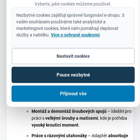
Vyberte, jaké cookies můžeme používat.
✅
Nejvyšší odolnost na trhu
– Díky patentovanému
Nezbytné cookies zajišťují správné fungování e-shopu. S
tepelnému zpracování vydrží i
nejnáročnější podmínky
. ✅
vaším souhlasem používáme také analytické a
Bezkompromisní výkon
–
Žádné prokluzování, žádné
marketingové cookies, které nám pomáhají zlepšovat
ztráty síly
– pouze
100% přenos krouticího momentu
. ✅
služby a nabídku.
Více o ochraně soukromí
.
Profesionální řešení pro každodenní použití
– Ideální pro
montéry, mechaniky, stavebníky a všechny, kteří potřebují
spolehlivé nářadí
. ✅
Dlouhodobá investice
–
Žádné časté
Nastavit cookies
výměny
– adaptér vydrží roky bez ztráty výkonu. ✅
Značka, které důvěřují profesionálové
–
Milwaukee
je
synonymem pro
kvalitu, inovace a spolehlivost
.
Pouze nezbytné
Typické aplikace adaptéru Milwaukee
Přijmout vše
4932478054
Montáž a demontáž šroubových spojů
– Ideální pro
práci s
velkými šrouby a maticemi
, kde je potřeba
vysoký krouticí moment
.
Práce s rázovými utahováky
– Adaptér
absorbuje