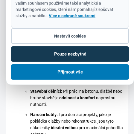
opotřebovat.
vaším souhlasem používáme také analytické a
marketingové cookies, které nám pomáhají zlepšovat
Snadné a rychlé nasazení:
Přezky jsou navrženy
služby a nabídku.
Více o ochraně soukromí
.
tak, aby se daly
snadno ovládat i v pracovních
rukavicích
, což šetří čas a zvyšuje efektivitu práce.
Nastavit cookies
Pouze nezbytné
Pro koho jsou tyto nákoleníky určeny?
Profesionální řemeslníci:
Obkladači, pokrývači,
Přijmout vše
montéři, instalatéři – všichni, kdo tráví dlouhé hodiny
v kleče a potřebují
spolehlivou ochranu kolen
.
Stavební dělníci:
Při práci na betonu, dlažbě nebo
hrubé stavbě je
odolnost a komfort
naprostou
nutností.
Nároční kutily:
I pro domácí projekty, jako je
pokládka dlažby nebo rekonstrukce, jsou tyto
nákoleníky
ideální volbou
pro maximální pohodlí a