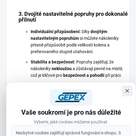
3. Dvojité nastavitelné popruhy pro dokonalé
přilnutí
Individuální přizpůsobení:
Díky
dvojitým
nastavitelným popruhům
si můžete nákoleníky
přesně přizpůsobit podle velikosti kolena a
preferovaného stupně utahování.
Stabilita a bezpečnost:
Popruhy zajišťují, že
nákoleníky
nekloužou
a zůstávají pevně na místě,
což je klíčové pro
bezpečnost a pohodlí
při práci.
×
4. Přezky s kovovými nýty pro maximální
odolnost
Vaše soukromí je pro nás důležité
Kovové nýty:
Přezky jsou vybaveny
kovovými nýty
,
Vyberte, jaké cookies můžeme používat.
které odolávají opakovanému zapínání a rozepínání.
Žádné plastové díly, které by se mohly zlomit nebo
Nezbytné cookies zajišťují správné fungování e-shopu. S