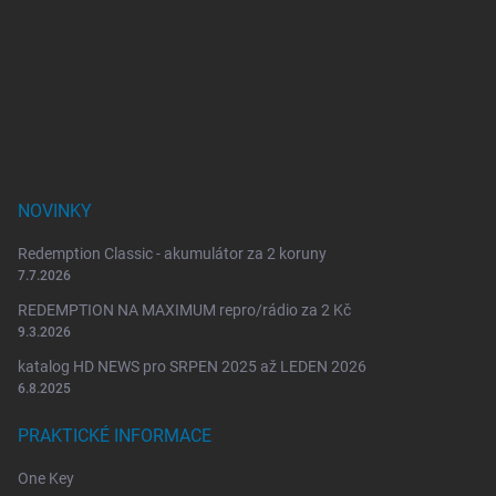
á
p
a
t
í
NOVINKY
Redemption Classic - akumulátor za 2 koruny
7.7.2026
REDEMPTION NA MAXIMUM repro/rádio za 2 Kč
9.3.2026
katalog HD NEWS pro SRPEN 2025 až LEDEN 2026
6.8.2025
PRAKTICKÉ INFORMACE
One Key