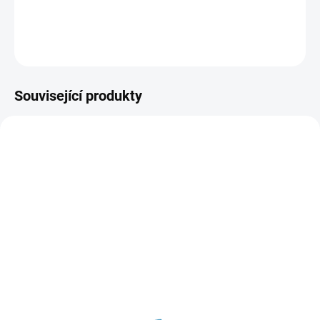
což zajišťuje
optimální tlumení nárazů
a snižuje únavu při práci v
kleče.
DETAILNÍ INFORMACE
Související produkty
48223100
B794TE
SKLADEM
SKLADEM
(>5 KS)
(>5 KS)
Milwaukee 48223100
B794TE Extrémně pevná
Značkovač - jemný hrot
lepicí páska ULTRA
1mm
STRONG TAPE