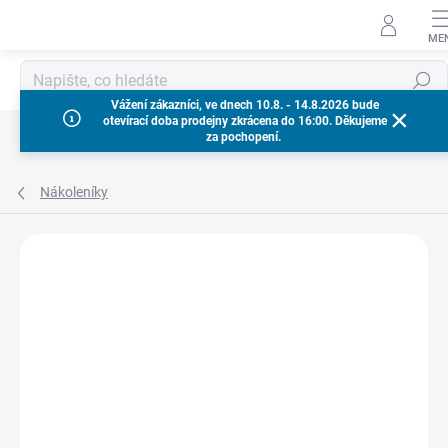
Přejít
na
obsah
Hledat
Vážení zákazníci, ve dnech 10.8. - 14.8.2026 bude
otevírací doba prodejny zkrácena do 16:00. Děkujeme
za pochopení.
Nákoleníky
Neohodnoceno
Podrobnosti hodnocení
ZNAČKA:
MILWAUKEE