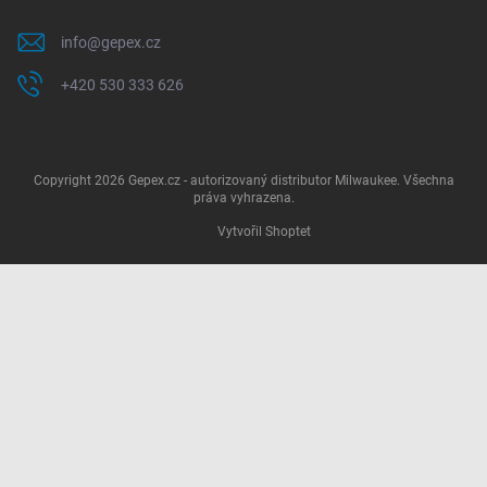
info
@
gepex.cz
+420 530 333 626
Copyright 2026
Gepex.cz - autorizovaný distributor Milwaukee
. Všechna
práva vyhrazena.
Vytvořil Shoptet