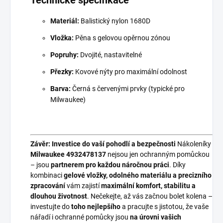
Technické specifikace
Materiál:
Balistický nylon 1680D
Vložka:
Pěna s gelovou opěrnou zónou
Popruhy:
Dvojité, nastavitelné
Přezky:
Kovové nýty pro maximální odolnost
Barva:
Černá s červenými prvky (typické pro
Milwaukee)
Závěr: Investice do vaší pohodlí a bezpečnosti
Nákoleníky
Milwaukee 4932478137
nejsou jen ochranným pomůckou
– jsou
partnerem pro každou náročnou práci
. Díky
kombinaci
gelové vložky, odolného materiálu a precizního
zpracování
vám zajistí
maximální komfort, stabilitu a
dlouhou životnost
. Nečekejte, až vás začnou bolet kolena –
investujte do
toho nejlepšího
a pracujte s jistotou, že vaše
nářadí i ochranné pomůcky jsou
na úrovni vašich