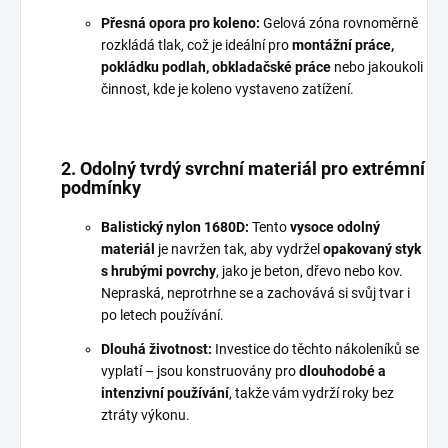
Přesná opora pro koleno:
Gelová zóna rovnoměrně
rozkládá tlak, což je ideální pro
montážní práce,
pokládku podlah, obkladačské práce
nebo jakoukoli
činnost, kde je koleno vystaveno zatížení.
2. Odolný tvrdý svrchní materiál pro extrémní
podmínky
Balistický nylon 1680D:
Tento
vysoce odolný
materiál
je navržen tak, aby vydržel
opakovaný styk
s hrubými povrchy
, jako je beton, dřevo nebo kov.
Nepraská, neprotrhne se a zachovává si svůj tvar i
po letech používání.
Dlouhá životnost:
Investice do těchto nákoleníků se
vyplatí – jsou konstruovány pro
dlouhodobé a
intenzivní používání
, takže vám vydrží roky bez
ztráty výkonu.