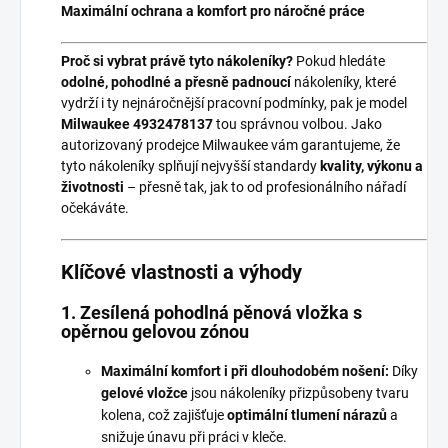
Maximální ochrana a komfort pro náročné práce
Proč si vybrat právě tyto nákoleníky?
Pokud hledáte
odolné, pohodlné a přesně padnoucí
nákoleníky, které
vydrží i ty nejnáročnější pracovní podmínky, pak je model
Milwaukee 4932478137
tou správnou volbou. Jako
autorizovaný prodejce Milwaukee vám garantujeme, že
tyto nákoleníky splňují nejvyšší standardy
kvality, výkonu a
životnosti
– přesně tak, jak to od profesionálního nářadí
očekáváte.
Klíčové vlastnosti a výhody
1. Zesílená pohodlná pěnová vložka s
opěrnou gelovou zónou
Maximální komfort i při dlouhodobém nošení:
Díky
gelové vložce
jsou nákoleníky přizpůsobeny tvaru
kolena, což zajišťuje
optimální tlumení nárazů
a
snižuje únavu při práci v kleče.