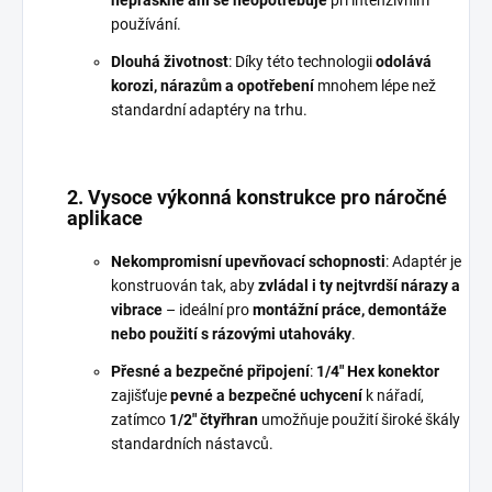
používání.
Dlouhá životnost
: Díky této technologii
odolává
korozi, nárazům a opotřebení
mnohem lépe než
standardní adaptéry na trhu.
2. Vysoce výkonná konstrukce pro náročné
aplikace
Nekompromisní upevňovací schopnosti
: Adaptér je
konstruován tak, aby
zvládal i ty nejtvrdší nárazy a
vibrace
– ideální pro
montážní práce, demontáže
nebo použití s rázovými utahováky
.
Přesné a bezpečné připojení
:
1/4" Hex konektor
zajišťuje
pevné a bezpečné uchycení
k nářadí,
zatímco
1/2" čtyřhran
umožňuje použití široké škály
standardních nástavců.