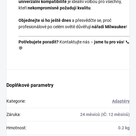
univerzální kompatibilitě
je ideální volbou pro všechny,
kteří
nekompromisně požadují kvalitu
.
Objednejte si ho ještě dnes
a přesvědčte se, proč
profesionálové po celém světě důvěřují
nářadí Milwaukee
!
Potřebujete poradit?
Kontaktujte nás –
jsme tu pro vás
! 📞
💬
Doplňkové parametry
Kategorie
:
Adaptéry
Záruka
:
24 měsíců (IČ: 12 měsíců)
Hmotnost
:
0.2 kg