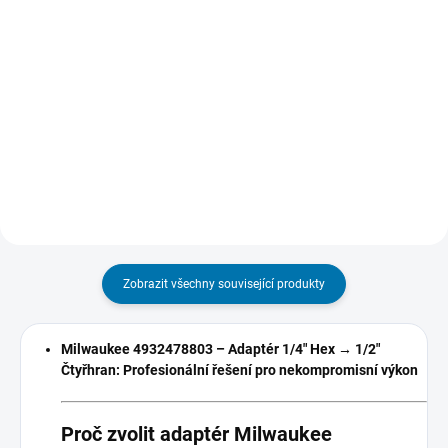
Do košíku
Jemný hrot 1 mm zajišťuje ostré
a čisté čáry pro precizní značení.
Extrémně pevná lepicí páska
Akrylový hrot odolný proti
ULTRA STRONG TAPE se
opotřebení – nehoubovatí,
syntetickým lepidlem na bázi
neustupuje pod tlakem a udrží si
kaučuku, odolným proti stárnutí a
ostrost i při...
změnám teploty. Páska se
vyznačuje extrémně vysokou
pevností v...
Zobrazit všechny související produkty
Milwaukee 4932478803 – Adaptér 1/4" Hex → 1/2"
Čtyřhran: Profesionální řešení pro nekompromisní výkon
Proč zvolit adaptér Milwaukee