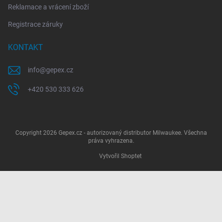
Reklamace a vrácení zboží
Registrace záruky
KONTAKT
info
@
gepex.cz
+420 530 333 626
Copyright 2026
Gepex.cz - autorizovaný distributor Milwaukee
. Všechna
práva vyhrazena.
Vytvořil Shoptet