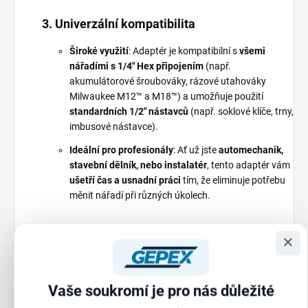
3. Univerzální kompatibilita
Široké využití
: Adaptér je kompatibilní s
všemi
nářadími s 1/4" Hex připojením
(např.
akumulátorové šroubováky, rázové utahováky
Milwaukee M12™ a M18™) a umožňuje použití
standardních 1/2" nástavců
(např. soklové klíče, trny,
imbusové nástavce).
Ideální pro profesionály
: Ať už jste
automechanik,
stavební dělník, nebo instalatér
, tento adaptér vám
ušetří čas a usnadní práci
tím, že eliminuje potřebu
měnit nářadí při různých úkolech.
×
4. Ergonomický a praktický design
Kompaktní a lehký
: Díky svému
promyšlenému
Vaše soukromí je pro nás důležité
designu
adaptér
nezatěžuje nářadí
a umožňuje
pohodlnou manipulaci i v těžko přístupných místech.