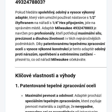
4932478803?
Pokud hledáte
spolehlivý, odolný a vysoce výkonný
adaptér
, který vám umožní používat nástavce s
1/2"
čtyřhranem
na nářadí s
1/4" Hex připojením
, jste na
správném místě. Adaptér
Milwaukee 4932478803
je
navržen pro
profesionály
, kteří potřebují
maximální sílu,
preciznost a dlouhou životnost
i v těch nejnáročnějších
podmínkách. Díky
patentovanému tepelnému zpracování
oceli
a
vysoce výkonné konstrukci
je tento adaptér
odolný
proti nárazům, opotřebení a extrémnímu zatížení
–
přesně to, co od nářadí
Milwaukee
očekáváte.
Klíčové vlastnosti a výhody
1. Patentované tepelné zpracování oceli
Maximální pevnost a odolnost
: Adaptér prochází
speciálním tepelným zpracováním
, které zvyšuje
pevnost materiálu a zajišťuje, že
nevypadne,
nepraskne ani se neopotřebuje
při intenzivním