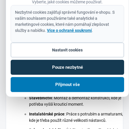
Vyberte, jaké cookies můžeme používat.
Snadná výměna nástavců
:
Rychlé a bezpečné
Nezbytné cookies zajišťují správné fungování e-shopu. S
přepínání
mezi různými nástavci bez nutnosti
vaším souhlasem používáme také analytické a
použití dalších pomůcek.
marketingové cookies, které nám pomáhají zlepšovat
služby a nabídku.
Více o ochraně soukromí
.
Nastavit cookies
Typické aplikace
Adaptér
Milwaukee 4932478803
je
nepostradatelným
Pouze nezbytné
pomocníkem
v mnoha oblastech:
Autoservisy
: Utahování a povolování šroubů a matic
Přijmout vše
při opravách vozidel.
Stavebnictví
: Montáž a demontáž konstrukcí, kde je
potřeba vyšší krouticí moment.
Instalatérské práce
: Práce s potrubím a armaturami,
kde je třeba použít různé velikosti nástavců.