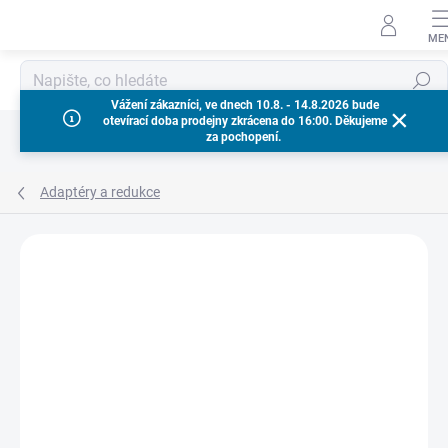
Přejít
na
obsah
Hledat
Vážení zákazníci, ve dnech 10.8. - 14.8.2026 bude
otevírací doba prodejny zkrácena do 16:00. Děkujeme
za pochopení.
Adaptéry a redukce
Neohodnoceno
Podrobnosti hodnocení
ZNAČKA:
MILWAUKEE