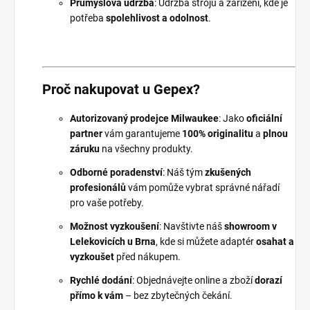
Průmyslová údržba
: Údržba strojů a zařízení, kde je
potřeba
spolehlivost a odolnost
.
Proč nakupovat u Gepex?
Autorizovaný prodejce Milwaukee
: Jako
oficiální
partner
vám garantujeme
100% originalitu
a
plnou
záruku
na všechny produkty.
Odborné poradenství
: Náš tým
zkušených
profesionálů
vám pomůže vybrat správné nářadí
pro vaše potřeby.
Možnost vyzkoušení
: Navštivte náš
showroom v
Lelekovicích u Brna
, kde si můžete adaptér
osahat a
vyzkoušet
před nákupem.
Rychlé dodání
: Objednávejte online a zboží
dorazí
přímo k vám
– bez zbytečných čekání.