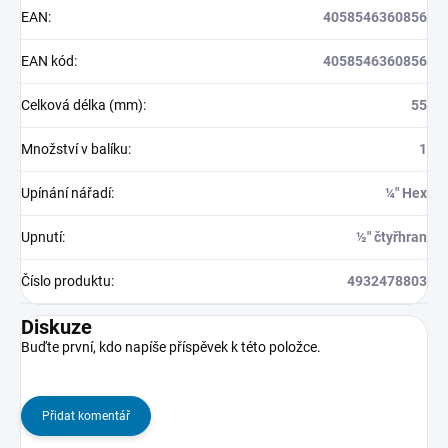
EAN
:
4058546360856
EAN kód
:
4058546360856
Celková délka (mm)
:
55
Množství v balíku
:
1
Upínání nářadí
:
¼″ Hex
Upnutí
:
½″ čtyřhran
Číslo produktu
:
4932478803
Diskuze
Buďte první, kdo napíše příspěvek k této položce.
Přidat komentář