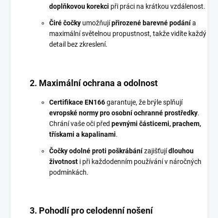
doplňkovou korekci
při práci na krátkou vzdálenost.
Čiré čočky
umožňují
přirozené barevné podání
a
maximální světelnou propustnost, takže vidíte každý
detail bez zkreslení.
2. Maximální ochrana a odolnost
Certifikace EN166
garantuje, že brýle splňují
evropské normy pro osobní ochranné prostředky
.
Chrání vaše oči před
pevnými částicemi, prachem,
třískami a kapalinami
.
Čočky odolné proti poškrábání
zajišťují
dlouhou
životnost
i při každodenním používání v náročných
podmínkách.
3. Pohodlí pro celodenní nošení