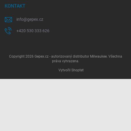
KONTAKT
info
@
gepex.cz
+420 530 333 626
Copyright 2026
Gepex.cz - autorizovaný distributor Milwaukee
. Všechna
práva vyhrazena.
Vytvořil Shoptet