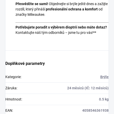
Přesvědčte se sami!
Objednejte si brýle ještě dnes a zažijte
rozdíl, který přináší
profesionální ochrana a komfort
od
značky Milwaukee.
Potřebujete poradit s výběrem dioptrií nebo máte dotaz?
Kontaktujte náš tým odborníků – jsme tu pro vás!**
Doplňkové parametry
Kategorie
:
Brýle
Záruka
:
24 měsíců (IČ: 12 měsíců)
Hmotnost
:
0.5 kg
EAN
:
4058546361938