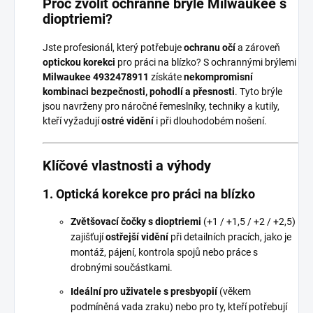
Proč zvolit ochranné brýle Milwaukee s
dioptriemi?
Jste profesionál, který potřebuje
ochranu očí
a zároveň
optickou korekci
pro práci na blízko? S ochrannými brýlemi
Milwaukee 4932478911
získáte
nekompromisní
kombinaci bezpečnosti, pohodlí a přesnosti
. Tyto brýle
jsou navrženy pro náročné řemeslníky, techniky a kutily,
kteří vyžadují
ostré vidění
i při dlouhodobém nošení.
Klíčové vlastnosti a výhody
1. Optická korekce pro práci na blízko
Zvětšovací čočky s dioptriemi
(+1 / +1,5 / +2 / +2,5)
zajišťují
ostřejší vidění
při detailních pracích, jako je
montáž, pájení, kontrola spojů nebo práce s
drobnými součástkami.
Ideální pro uživatele s presbyopií
(věkem
podmíněná vada zraku) nebo pro ty, kteří potřebují