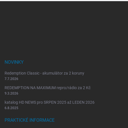
Z
á
p
a
t
í
NOVINKY
Redemption Classic - akumulátor za 2 koruny
7.7.2026
REDEMPTION NA MAXIMUM repro/rádio za 2 Kč
9.3.2026
katalog HD NEWS pro SRPEN 2025 až LEDEN 2026
6.8.2025
PRAKTICKÉ INFORMACE