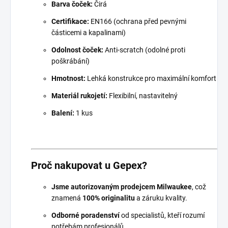
Barva čoček:
Čirá
Certifikace:
EN166 (ochrana před pevnými
částicemi a kapalinami)
Odolnost čoček:
Anti-scratch (odolné proti
poškrábání)
Hmotnost:
Lehká konstrukce pro maximální komfort
Materiál rukojetí:
Flexibilní, nastavitelný
Balení:
1 kus
Proč nakupovat u Gepex?
Jsme autorizovaným prodejcem Milwaukee
, což
znamená
100% originalitu
a záruku kvality.
Odborné poradenství
od specialistů, kteří rozumí
potřebám profesionálů.