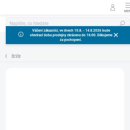
Přejít
na
obsah
Hledat
Vážení zákazníci, ve dnech 10.8. - 14.8.2026 bude
otevírací doba prodejny zkrácena do 16:00. Děkujeme
za pochopení.
Brýle
Neohodnoceno
Podrobnosti hodnocení
ZNAČKA:
MILWAUKEE