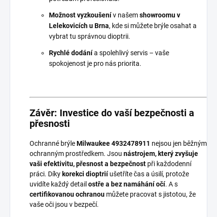
Možnost vyzkoušení
v našem
showroomu v
Lelekovicích u Brna
, kde si můžete brýle osahat a
vybrat tu správnou dioptrii.
Rychlé dodání
a spolehlivý servis – vaše
spokojenost je pro nás priorita.
Závěr: Investice do vaší bezpečnosti a
přesnosti
Ochranné brýle
Milwaukee 4932478911
nejsou jen běžným
ochranným prostředkem. Jsou
nástrojem, který zvyšuje
vaši efektivitu, přesnost a bezpečnost
při každodenní
práci. Díky
korekci dioptrií
ušetříte čas a úsilí, protože
uvidíte každý detail
ostře a bez namáhání očí
. A s
certifikovanou ochranou
můžete pracovat s jistotou, že
vaše oči jsou v bezpečí.