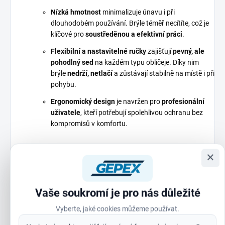
Nízká hmotnost
minimalizuje únavu i při
dlouhodobém používání. Brýle téměř necítíte, což je
klíčové pro
soustředěnou a efektivní práci
.
Flexibilní a nastavitelné ručky
zajišťují
pevný, ale
pohodlný sed
na každém typu obličeje. Díky nim
brýle
nedrží, netlačí
a zůstávají stabilně na místě i při
pohybu.
Ergonomický design
je navržen pro
profesionální
uživatele
, kteří potřebují spolehlivou ochranu bez
kompromisů v komfortu.
×
Pro koho jsou tyto brýle určeny?
Vaše soukromí je pro nás důležité
Řemeslníci a technici
: Při montáži, opravách nebo
kontrole detailů ocení
ostřejší vidění
a ochranu před
Vyberte, jaké cookies můžeme používat.
nečistotami.