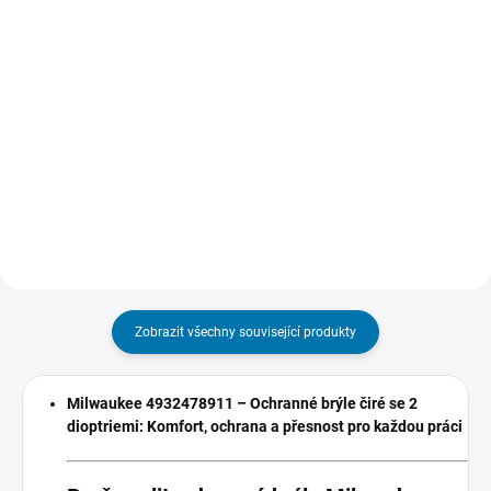
Do košíku
cena:
Do košíku
Jemný hrot 1 mm zajišťuje ostré
a čisté čáry pro precizní značení.
Extrémně pevná lepicí páska
Akrylový hrot odolný proti
ULTRA STRONG TAPE se
opotřebení – nehoubovatí,
syntetickým lepidlem na bázi
neustupuje pod tlakem a udrží si
kaučuku, odolným proti stárnutí a
ostrost i při...
změnám teploty. Páska se
vyznačuje extrémně vysokou
pevností v...
Zobrazit všechny související produkty
Milwaukee 4932478911 – Ochranné brýle čiré se 2
dioptriemi: Komfort, ochrana a přesnost pro každou práci