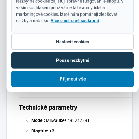
Nezbytné cookies zajišťují správné fungování e-shopu. S
Elektrikáři a instalatéři
: Při práci s drobnými kabely,
vaším souhlasem používáme také analytické a
svorkami nebo trubkami je
korekce dioptrií
marketingové cookies, které nám pomáhají zlepšovat
neocenitelná.
služby a nabídku.
Více o ochraně soukromí
.
Kutily a modeláři
: Při precizních pracích, jako je
řezání, lepení nebo malování, zajistí brýle
lepší
Nastavit cookies
kontrolu
nad každým pohybem.
Průmysloví pracovníci
: V prostředí s vysokým
Pouze nezbytné
rizikem poškození očí (např. obrábění kovů,
svařování) poskytují
dvojí ochranu
– mechanickou i
optickou.
Přijmout vše
Technické parametry
Model:
Milwaukee 4932478911
Dioptrie:
+2