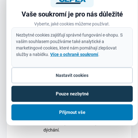
profesionálního nářadí a ochranných pomůcek.
Tento respirátor
nesplňuje jen základní požadavky
,
Vaše soukromí je pro nás důležité
ale přináší
nadstandardní pohodlí a praktické
detaily
, které oceníte při každodenním použití. Díky
Vyberte, jaké cookies můžeme používat.
evropské certifikaci
máte jistotu, že produkt splňuje
Nezbytné cookies zajišťují správné fungování e-shopu. S
nejpřísnější bezpečnostní standardy.
vaším souhlasem používáme také analytické a
Doporučení pro použití:
marketingové cookies, které nám pomáhají zlepšovat
služby a nabídku.
Více o ochraně soukromí
.
Před prvním použitím
zkontrolujte těsnost
přiložením dlaní k respirátoru a zhluboka se
nadechněte – pokud necítíte únik vzduchu, je
Nastavit cookies
vše v pořádku.
Respirátor
není určen pro ochranu před plyny
Pouze nezbytné
nebo párami
– slouží výhradně k filtraci
pevných a kapalných částic.
Přijmout vše
Vyměňujte respirátor
při znatelném
znečištění, poškození nebo při ztíženém
dýchání.