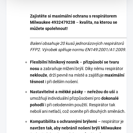
Zajistěte si maximální ochranu s respirátorem
Milwaukee 4932479238
–
kvalita, na kterou se
můžete spolehnout!
Balení obsahuje 20 kusů jednorázových respirátorů
FFP2. Výrobek splňuje normu EN149:2001/A1:2009.
Flexibilní hliníkový nosník
–
přizpůsobí se tvaru
nosu
a zabraňuje mlžení brýlí. Díky němu respirátor
neklouže
, drží pevně na místě a zajišťuje
maximální
těsnost
i při delším nošení.
Nastavitelné a měkké pásky
–
neřežou do uší
a
umožňují individuální přizpůsobení pro
dokonalé
pohodlí
i při celodenním použití. Respirátor tak
nebolí ani netlačí, což oceníte při dlouhých směnách.
Kompatibilita s ochrannými brýlemi
– respirátor je
navržen tak, aby nebránil nošení brýlí Milwaukee