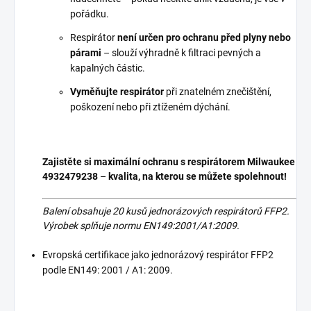
pořádku.
Respirátor
není určen pro ochranu před plyny nebo
párami
– slouží výhradně k filtraci pevných a
kapalných částic.
Vyměňujte respirátor
při znatelném znečištění,
poškození nebo při ztíženém dýchání.
Zajistěte si maximální ochranu s respirátorem Milwaukee
4932479238
–
kvalita, na kterou se můžete spolehnout!
Balení obsahuje 20 kusů jednorázových respirátorů FFP2.
Výrobek splňuje normu EN149:2001/A1:2009.
Evropská certifikace jako jednorázový respirátor FFP2
podle EN149: 2001 / A1: 2009.