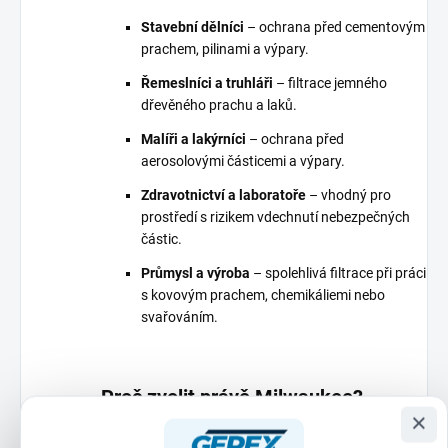
Stavební dělníci
– ochrana před cementovým
prachem, pilinami a výpary.
Řemeslníci a truhláři
– filtrace jemného
dřevěného prachu a laků.
Malíři a lakýrníci
– ochrana před
aerosolovými částicemi a výpary.
Zdravotnictví a laboratoře
– vhodný pro
prostředí s rizikem vdechnutí nebezpečných
částic.
Průmysl a výroba
– spolehlivá filtrace při práci
s kovovým prachem, chemikáliemi nebo
svařováním.
Proč zvolit právě Milwaukee?
×
Milwaukee je
synonymem kvality a inovací
v oblasti