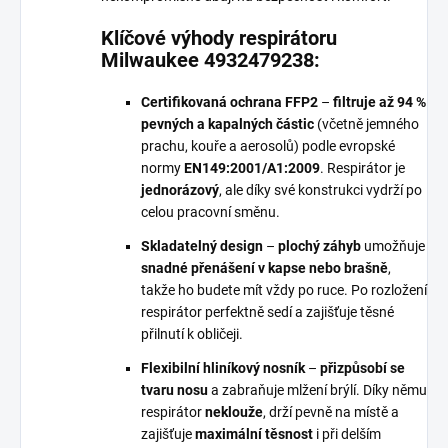
Klíčové výhody respirátoru
Milwaukee 4932479238:
Certifikovaná ochrana FFP2
–
filtruje až 94 %
pevných a kapalných částic
(včetně jemného
prachu, kouře a aerosolů) podle evropské
normy
EN149:2001/A1:2009
. Respirátor je
jednorázový
, ale díky své konstrukci vydrží po
celou pracovní směnu.
Skladatelný design
–
plochý záhyb
umožňuje
snadné přenášení v kapse nebo brašně
,
takže ho budete mít vždy po ruce. Po rozložení
respirátor perfektně sedí a zajišťuje těsné
přilnutí k obličeji.
Flexibilní hliníkový nosník
–
přizpůsobí se
tvaru nosu
a zabraňuje mlžení brýlí. Díky němu
respirátor
neklouže
, drží pevně na místě a
zajišťuje
maximální těsnost
i při delším