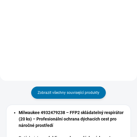
Do košíku
cena:
Do košíku
Jemný hrot 1 mm zajišťuje ostré
a čisté čáry pro precizní značení.
Extrémně pevná lepicí páska
Akrylový hrot odolný proti
ULTRA STRONG TAPE se
opotřebení – nehoubovatí,
syntetickým lepidlem na bázi
neustupuje pod tlakem a udrží si
kaučuku, odolným proti stárnutí a
ostrost i při...
změnám teploty. Páska se
vyznačuje extrémně vysokou
pevností v...
Zobrazit všechny související produkty
Milwaukee 4932479238 – FFP2 skládatelný respirátor
(20 ks) – Profesionální ochrana dýchacích cest pro
náročné prostředí