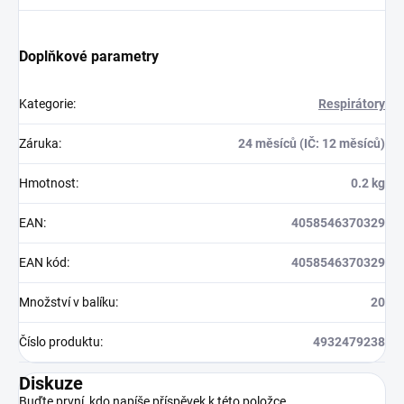
Doplňkové parametry
Kategorie
:
Respirátory
Záruka
:
24 měsíců (IČ: 12 měsíců)
Hmotnost
:
0.2 kg
EAN
:
4058546370329
EAN kód
:
4058546370329
Množství v balíku
:
20
Číslo produktu
:
4932479238
Diskuze
Buďte první, kdo napíše příspěvek k této položce.