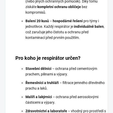
(nebo jiných ochranných pomůcek). Díky tomu
získáte
kompletní ochranu obličeje
bez
kompromisů.
Balení 20 kusů
–
hospodárné řešení
pro týmy i
jednotlivce. Každý respirátor je
individuálně balen
,
což zaručuje jeho čistotu a ochranu před
kontaminací před prvním použitím.
Pro koho je respirátor určen?
Stavební dělníci
– ochrana před cementovým
prachem, pilinami a výpary.
Řemeslníci a truhláři
– filtrace jemného dřevěného
prachu a laků.
Malíři a lakýrníci
– ochrana před aerosolovými
částicemi a výpary.
Zdravotnictví a laboratoře
– vhodný pro prostředí s