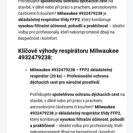
Potřebujete
spolehlivou ochranu dýchacích cest
na
stavbě, v dílně nebo při práci s prachem, aerosolovými
částicemi či kouřem?
Milwaukee 4932479238
je
skládatelný respirátor třídy FFP2
, který kombinuje
vysokou filtrační účinnost, pohodlí a praktičnost
– ideální
volba pro profesionály, kteří nekompromisně dbají na
bezpečnost i komfort.
Klíčové výhody respirátoru Milwaukee
4932479238:
Milwaukee 4932479238 – FFP2 skládatelný
respirátor (20 ks) – Profesionální ochrana
dýchacích cest pro náročné prostředí
Potřebujete
spolehlivou ochranu dýchacích cest
na
stavbě, v dílně nebo při práci s prachem,
aerosolovými částicemi či kouřem?
Milwaukee
4932479238
je
skládatelný respirátor třídy FFP2
,
který kombinuje
vysokou filtrační účinnost, pohodlí
a praktičnost
– ideální volba pro profesionály, kteří
nekompromisně dbají na bezpečnost i komfort.