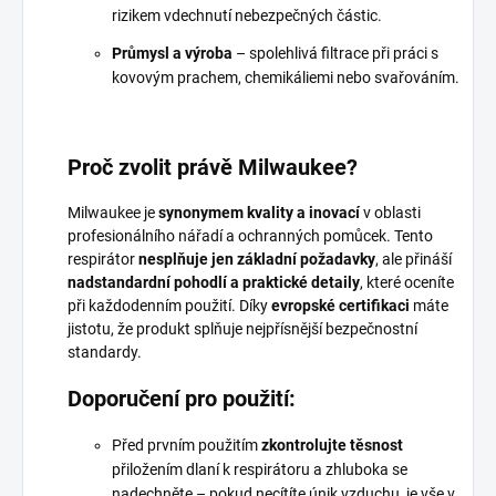
rizikem vdechnutí nebezpečných částic.
Průmysl a výroba
– spolehlivá filtrace při práci s
kovovým prachem, chemikáliemi nebo svařováním.
Proč zvolit právě Milwaukee?
Milwaukee je
synonymem kvality a inovací
v oblasti
profesionálního nářadí a ochranných pomůcek. Tento
respirátor
nesplňuje jen základní požadavky
, ale přináší
nadstandardní pohodlí a praktické detaily
, které oceníte
při každodenním použití. Díky
evropské certifikaci
máte
jistotu, že produkt splňuje nejpřísnější bezpečnostní
standardy.
Doporučení pro použití:
Před prvním použitím
zkontrolujte těsnost
přiložením dlaní k respirátoru a zhluboka se
nadechněte – pokud necítíte únik vzduchu, je vše v