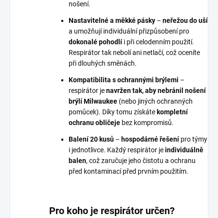
nošení.
Nastavitelné a měkké pásky
–
neřežou do uší
a umožňují individuální přizpůsobení pro
dokonalé pohodlí
i při celodenním použití.
Respirátor tak nebolí ani netlačí, což oceníte
při dlouhých směnách.
Kompatibilita s ochrannými brýlemi
–
respirátor je
navržen tak, aby nebránil nošení
brýlí Milwaukee
(nebo jiných ochranných
pomůcek). Díky tomu získáte
kompletní
ochranu obličeje
bez kompromisů.
Balení 20 kusů
–
hospodárné řešení
pro týmy
i jednotlivce. Každý respirátor je
individuálně
balen
, což zaručuje jeho čistotu a ochranu
před kontaminací před prvním použitím.
Pro koho je respirátor určen?