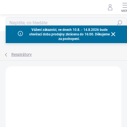
Přejít
na
obsah
Hledat
Vážení zákazníci, ve dnech 10.8. - 14.8.2026 bude
otevírací doba prodejny zkrácena do 16:00. Děkujeme
za pochopení.
Respirátory
Neohodnoceno
Podrobnosti hodnocení
ZNAČKA:
MILWAUKEE