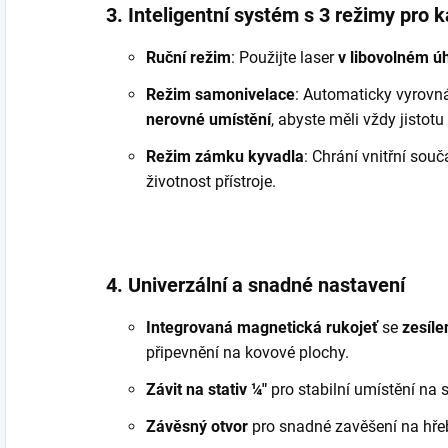
3. Inteligentní systém s 3 režimy pro 
Ruční režim
: Použijte laser
v libovolném ú
Režim samonivelace
: Automaticky vyrovn
nerovné umístění
, abyste měli vždy jistot
Režim zámku kyvadla
: Chrání vnitřní sou
životnost přístroje.
4. Univerzální a snadné nastavení
Integrovaná magnetická rukojeť
se
zesíl
připevnění na kovové plochy.
Závit na stativ ¼″
pro stabilní umístění na s
Závěsný otvor
pro snadné zavěšení na hře