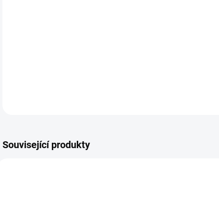
DETA
Související produkty
48223100
B794TE