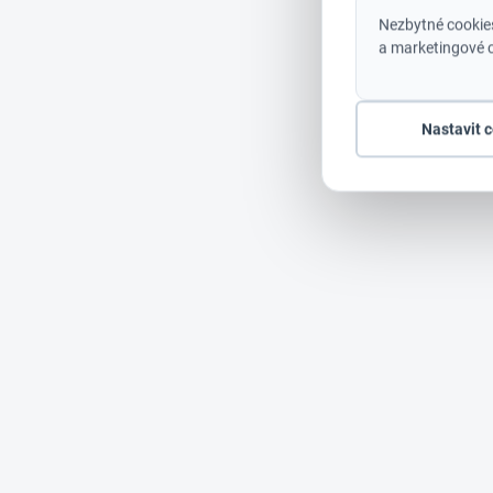
Nezbytné cookies
a marketingové c
Nastavit 