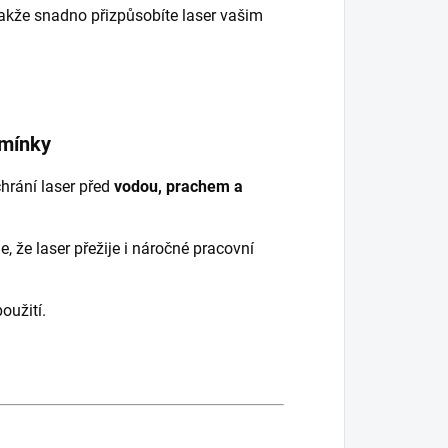
takže snadno přizpůsobíte laser vašim
dmínky
hrání laser před
vodou, prachem a
e, že laser přežije i náročné pracovní
oužití.