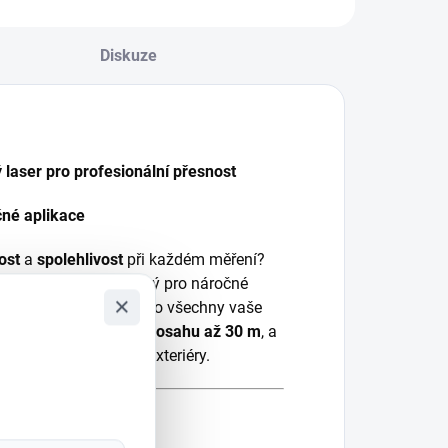
Díky kombinaci této
ada šroubovacích
geometrie a
itů Milwaukee
speciálního
SHOCKWAVE™
Diskuze
tepelného...
MPACT...
laser pro profesionální přesnost
čné aplikace
ost
a
spolehlivost
při každém měření?
 liniový laser
navržený pro náročné
×
 vysoce přesné linie
pro všechny vaše
sáhnete
pracovního dosahu až 30 m
, a
 prostory, interiéry i exteriéry.
ýkon a pohodlí