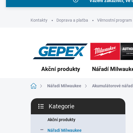
Vážení zákazníci, ve 
Přejít
na
obsah
Kontakty
Doprava a platba
Věrnostní program
Akční produkty
Nářadí Milwauk
Domů
Nářadí Milwaukee
Akumulátorové nářad
P
Kategorie
o
Přeskočit
s
kategorie
t
Akční produkty
r
Nářadí Milwaukee