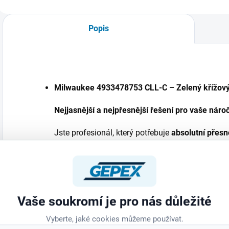
nehoubovatí,
proti stárnutí a
S
neustupuje pod
změnám teploty.
b
tlakem a udrží si
Páska se vyznačuje
Popis
ostrost i při...
extrémně vysokou
I
pevností v...
Milwaukee 4933478753 CLL-C – Zelený křížový 
Nejjasnější a nejpřesnější řešení pro vaše náro
Jste profesionál, který potřebuje
absolutní přesn
Milwaukee 4933478753 CLL-C
je
zelený křížový
podmínky, který vám poskytne
ostré, viditelné a
projekty. Díky
intenzivním zeleným paprskům
do
s
detektorem
dokonce až
50 m
– ideální pro velké
Vaše soukromí je pro nás důležité
Klíčové vlastnosti pro maximální v
Vyberte, jaké cookies můžeme používat.