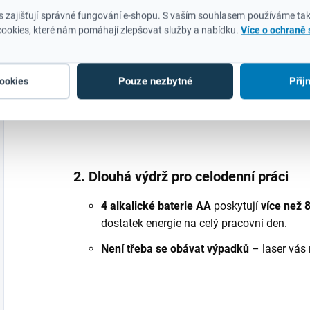
1. Výjimečná viditelnost a dosah
 zajišťují správné fungování e-shopu. S vaším souhlasem používáme tak
ookies, které nám pomáhají zlepšovat služby a nabídku.
Více o ochraně
Zelené laserové paprsky
jsou až
4x lépe v
což vám umožní pracovat i za
slunečního 
Pouze nezbytné
Přij
cookies
Pracovní dosah 30 m
(s detektorem až 50 m
plochy bez nutnosti přemísťování.
2. Dlouhá výdrž pro celodenní práci
4 alkalické baterie AA
poskytují
více než 
dostatek energie na celý pracovní den.
Není třeba se obávat výpadků
– laser vás 