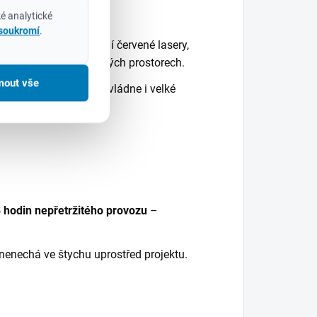
é analytické
 soukromí
.
iditelné
než standardní červené lasery,
světla
nebo v osvětlených prostorech.
mout vše
) zajišťuje, že laser zvládne i velké
8 hodin nepřetržitého provozu
–
nenechá ve štychu uprostřed projektu.