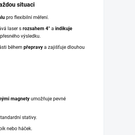
každou situaci
hlu
pro flexibilní měření.
ává laser s
rozsahem 4°
a
indikuje
u přesného výsledku.
části během
přepravy
a zajišťuje dlouhou
enými magnety
umožňuje pevné
tandardní stativy.
bík nebo háček.