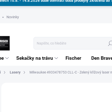
dnech 10.8. - 14.8.2026 bude otevírací doba prodejny zkrácena do
Novinky
Hle
ee
Sekačky na trávu
Fischer
Den Brav
í
Lasery
Milwaukee 4933478753 CLL-C - Zelený křížový laser na
Dárkové poukazy
Neohodnoceno
Podrobnosti hodnocení
ZNAČKA
ZÁRUKA 3 ROKY
7 