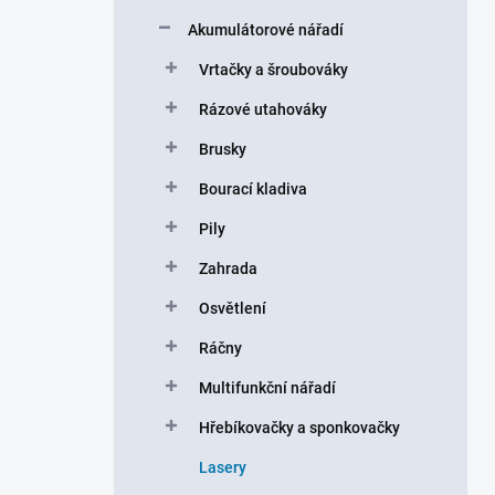
a
n
Akumulátorové nářadí
n
Vrtačky a šroubováky
í
p
Rázové utahováky
a
n
Brusky
e
Bourací kladiva
l
Pily
Zahrada
Osvětlení
Ráčny
Multifunkční nářadí
Hřebíkovačky a sponkovačky
Lasery