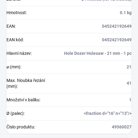
Hmotnost
:
0.1 kg
EAN
:
045242192649
EAN kód
:
045242192649
Hlavní název
:
Hole Dozer Holesaw - 21 mm - 1 pc
⌀ (mm)
:
21
Max. hloubka řezání
41
(mm)
:
Množství v balíku
:
1
Ø (palec)
:
<fraction d="16" n="13"/>
Číslo produktu
:
49560027