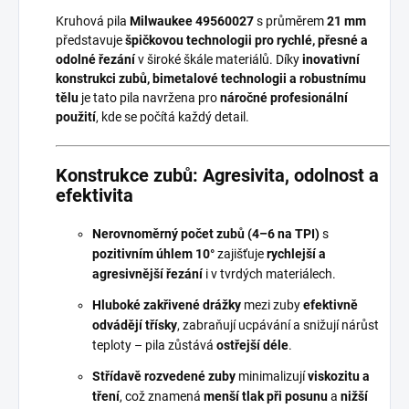
Kruhová pila
Milwaukee 49560027
s průměrem
21 mm
představuje
špičkovou technologii pro rychlé, přesné a
odolné řezání
v široké škále materiálů. Díky
inovativní
konstrukci zubů, bimetalové technologii a robustnímu
tělu
je tato pila navržena pro
náročné profesionální
použití
, kde se počítá každý detail.
Konstrukce zubů: Agresivita, odolnost a
efektivita
Nerovnoměrný počet zubů (4–6 na TPI)
s
pozitivním úhlem 10°
zajišťuje
rychlejší a
agresivnější řezání
i v tvrdých materiálech.
Hluboké zakřivené drážky
mezi zuby
efektivně
odvádějí třísky
, zabraňují ucpávání a snižují nárůst
teploty – pila zůstává
ostřejší déle
.
Střídavě rozvedené zuby
minimalizují
viskozitu a
tření
, což znamená
menší tlak při posunu
a
nižší