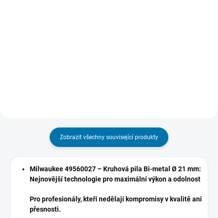
Do košíku
Jemný hrot 1 mm zajišťuje ostré
a čisté čáry pro precizní značení.
Extrémně pevná lepicí páska
Akrylový hrot odolný proti
ULTRA STRONG TAPE se
opotřebení – nehoubovatí,
syntetickým lepidlem na bázi
neustupuje pod tlakem a udrží si
kaučuku, odolným proti stárnutí a
ostrost i při...
změnám teploty. Páska se
vyznačuje extrémně vysokou
pevností v...
Zobrazit všechny související produkty
Milwaukee 49560027 – Kruhová pila Bi-metal Ø 21 mm:
Nejnovější technologie pro maximální výkon a odolnost
Pro profesionály, kteří nedělají kompromisy v kvalitě ani
přesnosti.