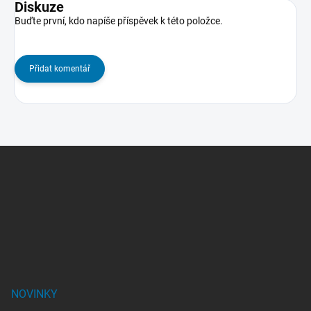
Diskuze
Buďte první, kdo napíše příspěvek k této položce.
Přidat komentář
Z
á
p
a
t
í
NOVINKY