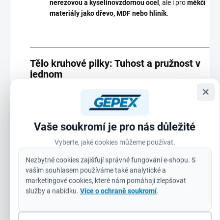
nerezovou a kyselinovzdornou ocel
, ale i pro
měkčí
materiály jako dřevo, MDF nebo hliník
.
Tělo kruhové pilky: Tuhost a pružnost v
jednom
×
Tělo z oceli
o tloušťce
1,27 mm
je
tuhé
, ale zároveň
pružné
, což zaručuje
stabilitu a přesnost
během
řezání.
Vaše soukromí je pro nás důležité
Účinná hloubka řezu 41 mm
umožňuje práci i s
Vyberte, jaké cookies můžeme používat.
tlustšími materiály
.
Nezbytné cookies zajišťují správné fungování e-shopu. S
vaším souhlasem používáme také analytické a
marketingové cookies, které nám pomáhají zlepšovat
služby a nabídku.
Více o ochraně soukromí
.
Konstrukce zadní desky: Stabilita a
dlouhá životnost