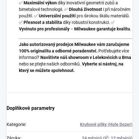
✅
Maximální výkon
díky inovativní geometrii zubů a
bimetalové technologii. ✅
Dlouhá životnost
i při náročném
použití. ✅
Univerzální použití
pro širokou škálu materiálů.
✅
Přesnost a stabilita
díky robustní konstrukci. ✅
Vyvinuto pro profesionály
–
Milwaukee garantuje kvalitu
.
Jako autorizovaný prodejce Milwaukee vám zaručujeme
100% originalitu a odborné poradenství.
Potřebujete více
informací?
Navštivte náš showroom v Lelekovicích u Brna
nebo se ptejte našich odborníků.
Vyberte si nástroj, na
který se můžete spolehnout.
Doplňkové parametry
Kategorie
:
Kruhové pilky (Hole Dozer)
Záruka
:
24 měsíců (IČ: 12 měsíců)