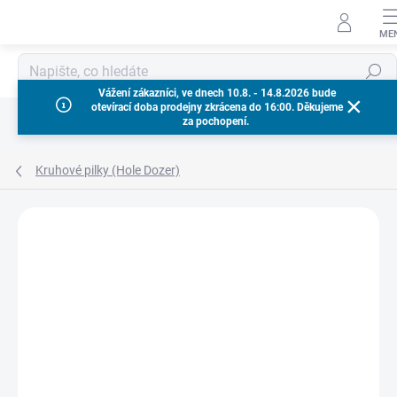
Přejít
na
obsah
Hledat
Vážení zákazníci, ve dnech 10.8. - 14.8.2026 bude
otevírací doba prodejny zkrácena do 16:00. Děkujeme
za pochopení.
Kruhové pilky (Hole Dozer)
Neohodnoceno
Podrobnosti hodnocení
ZNAČKA:
MILWAUKEE