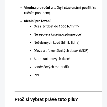
Vhodná pro ruční vrtačky i stacionární použití
(s
ručním posunem).
Ideální pro řezání
:
Oceli (tvrdost do
1000 N/mm²
)
Nerezové a kyselinovzdorné oceli
Neželezných kovů (hliník, litina)
Dřeva a dřevovláknitých desek (MDF)
Sadrokartonových desek
Sendvičových materiálů
PVC
Proč si vybrat právě tuto pilu?