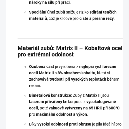
nároky na sílu
při práci.
Speciální úhel zubů
snižuje riziko
sdírání tenčích
materiálů
, což je klíčové pro
čisté a přesné řezy
.
Materiál zubů: Matrix II – Kobaltová ocel
pro extrémní odolnost
Ozubená část
je vyrobena z
nejlepší rychlořezné
oceli Matrix II
s
8% obsahem kobaltu
, která si
zachovává tvrdost i při vysokých teplotách
během
řezání.
Bimetalová konstrukce
: Zuby z
Matrix II
jsou
laserem přivařeny
ke korpusu z
vysokolegované
oceli
, poté
vakuově vytvrzeny na 65 HRC
při
600°C
pro
maximální odolnost a výkon
.
Díky
vysoké odolnosti proti obrusu
je pila ideální pro