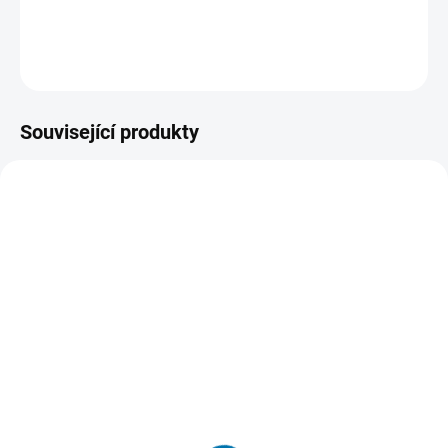
Milwaukee kruhová pilka s ochranným krytem do sádrokartonu a
stropních desek.
DETAILNÍ INFORMACE
Související produkty
48223100
B794TE
SKLADEM
SKLADEM
(>5 KS)
(>5 KS)
Milwaukee 48223100
B794TE Extrémně pevná
Značkovač - jemný hrot
lepicí páska ULTRA
1mm
STRONG TAPE