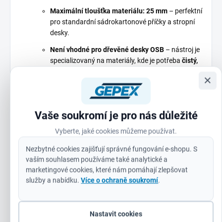
Maximální tloušťka materiálu: 25 mm
– perfektní
pro standardní sádrokartonové příčky a stropní
desky.
Není vhodné pro dřevěné desky OSB
– nástroj je
specializovaný na materiály, kde je potřeba
čistý,
hladký řez bez odštipování
.
×
Dokonalý řez
bez nutnosti dodatečného obrušování
nebo úprav.
Vaše soukromí je pro nás důležité
Vyberte, jaké cookies můžeme používat.
4. Robustní konstrukce pro náročné
podmínky
Nezbytné cookies zajišťují správné fungování e-shopu. S
vaším souhlasem používáme také analytické a
Odolné materiály a precizní zpracování
zaručují
marketingové cookies, které nám pomáhají zlepšovat
dlouhou životnost i při intenzivním používání.
služby a nabídku.
Více o ochraně soukromí
.
Ergonomický design
pro pohodlné držení a ovládání,
i při práci v nepohodlných polohách.
Nastavit cookies