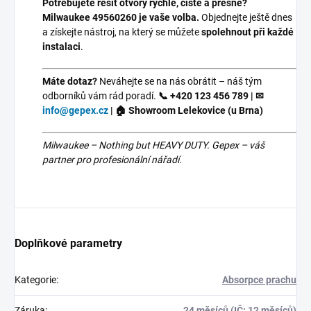
Potřebujete řešit otvory rychle, čistě a přesně?
Milwaukee 49560260 je vaše volba.
Objednejte ještě dnes
a získejte nástroj, na který se můžete
spolehnout při každé
instalaci
.
Máte dotaz?
Neváhejte se na nás obrátit – náš tým
odborníků vám rád poradí.
📞 +420 123 456 789 | ✉
info@gepex.cz
| 🏠 Showroom Lelekovice (u Brna)
Milwaukee – Nothing but HEAVY DUTY. Gepex – váš
partner pro profesionální nářadí.
Doplňkové parametry
Kategorie
:
Absorpce prachu
Záruka
:
24 měsíců (IČ: 12 měsíců)