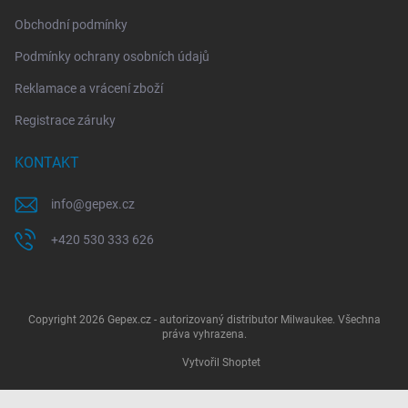
Obchodní podmínky
Podmínky ochrany osobních údajů
Reklamace a vrácení zboží
Registrace záruky
KONTAKT
info
@
gepex.cz
+420 530 333 626
Copyright 2026
Gepex.cz - autorizovaný distributor Milwaukee
. Všechna
práva vyhrazena.
Vytvořil Shoptet