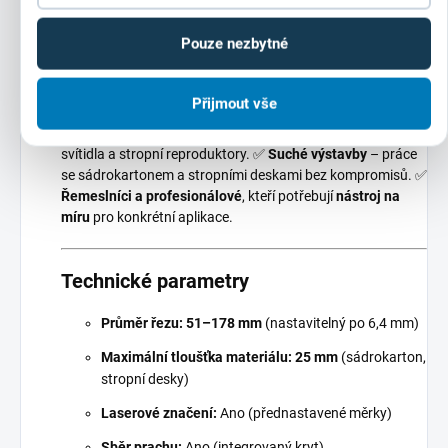
Pouze nezbytné
Pro koho je tato pila ideální?
Přijmout vše
✅
Instalatéři
– rychlé a čisté řezání otvorů pro klimatizační
potrubí a ventilátory. ✅
Elektrikáři
– přesné otvory pro
svítidla a stropní reproduktory. ✅
Suché výstavby
– práce
se sádrokartonem a stropními deskami bez kompromisů. ✅
Řemeslníci a profesionálové
, kteří potřebují
nástroj na
míru
pro konkrétní aplikace.
Technické parametry
Průměr řezu:
51–178 mm
(nastavitelný po 6,4 mm)
Maximální tloušťka materiálu:
25 mm
(sádrokarton,
stropní desky)
Laserové značení:
Ano (přednastavené měrky)
Sběr prachu:
Ano (integrovaný kryt)