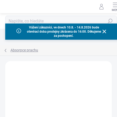
Přejít
na
obsah
Hledat
Vážení zákazníci, ve dnech 10.8. - 14.8.2026 bude
otevírací doba prodejny zkrácena do 16:00. Děkujeme
za pochopení.
Absorpce prachu
Neohodnoceno
Podrobnosti hodnocení
ZNAČKA:
MILWAUKEE