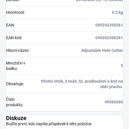
Hmotnost
:
0.2 kg
EAN
:
045242350261
EAN kód
:
045242350261
Hlavní název
:
Adjustable Hole Cutter
Množství v
5
balíku
:
Pilotní vrták, 2 nože, QL prodloužení a kryt na
Obsahuje
:
sběr prachu.
Číslo
49560260
produktu
:
Diskuze
Buďte první, kdo napíše příspěvek k této položce.