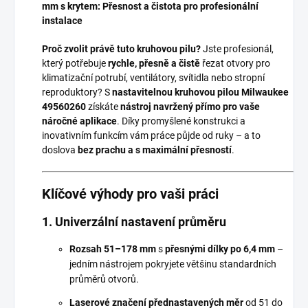
mm s krytem: Přesnost a čistota pro profesionální
instalace
Proč zvolit právě tuto kruhovou pilu?
Jste profesionál,
který potřebuje
rychle, přesně a čistě
řezat otvory pro
klimatizační potrubí, ventilátory, svítidla nebo stropní
reproduktory? S
nastavitelnou kruhovou pilou Milwaukee
49560260
získáte
nástroj navržený přímo pro vaše
náročné aplikace
. Díky promyšlené konstrukci a
inovativním funkcím vám práce půjde od ruky – a to
doslova
bez prachu a s maximální přesností
.
Klíčové výhody pro vaši práci
1. Univerzální nastavení průměru
Rozsah 51–178 mm
s
přesnými dílky po 6,4 mm
–
jedním nástrojem pokryjete většinu standardních
průměrů otvorů.
Laserové značení přednastavených měr
od 51 do