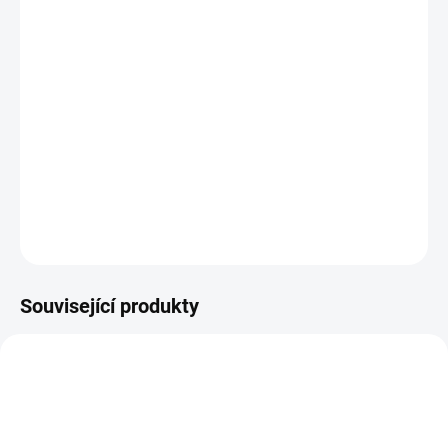
od 3 731 Kč
od
3 190 Kč
od
2 636 Kč
bez DPH
Měrná
cena:
Zvolte variantu
Pružná a lehká univerzální bezpečnostní obuv pro ochranu
řemeslníků.
Konstrukce odpružení paty ENERGY FOAM pro vynikající
zpětnou energii a maximální pohodlí.
DETAILNÍ INFORMACE
Související produkty
48223100
B794TE