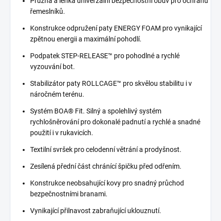
Pružná a lehká univerzální bezpečnostní obuv pro ochranu
řemeslníků.
Konstrukce odpružení paty ENERGY FOAM pro vynikající
zpětnou energii a maximální pohodlí.
Podpatek STEP-RELEASE™ pro pohodlné a rychlé
vyzouvání bot.
Stabilizátor paty ROLLCAGE™ pro skvělou stabilitu i v
náročném terénu.
Systém BOA® Fit. Silný a spolehlivý systém
rychlošněrování pro dokonalé padnutí a rychlé a snadné
použití i v rukavicích.
Textilní svršek pro celodenní větrání a prodyšnost.
Zesílená přední část chránící špičku před odřením.
Konstrukce neobsahující kovy pro snadný průchod
bezpečnostními branami.
Vynikající přilnavost zabraňující uklouznutí.