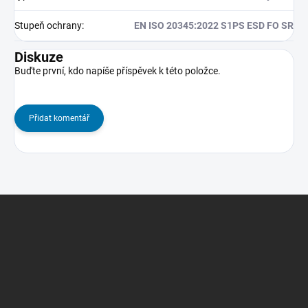
Stupeň ochrany
:
EN ISO 20345:2022 S1PS ESD FO SR
Diskuze
Buďte první, kdo napíše příspěvek k této položce.
Přidat komentář
Z
á
p
a
t
í