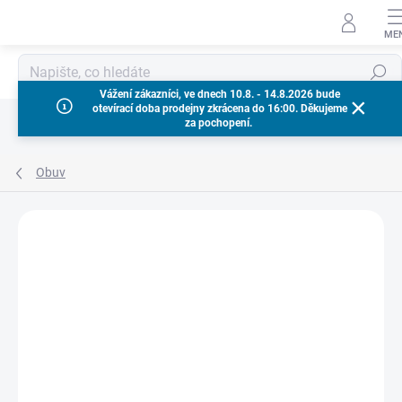
Přejít
na
obsah
Hledat
Vážení zákazníci, ve dnech 10.8. - 14.8.2026 bude
otevírací doba prodejny zkrácena do 16:00. Děkujeme
za pochopení.
Obuv
Neohodnoceno
Podrobnosti hodnocení
ZNAČKA:
MILWAUKEE
NOVINKA
AKCE