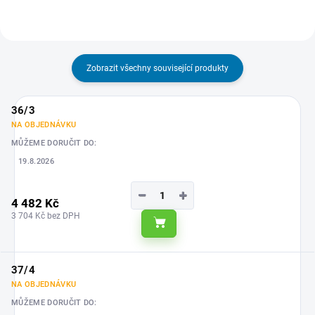
pevností v...
Zobrazit všechny související produkty
36/3
NA OBJEDNÁVKU
MŮŽEME DORUČIT DO:
19.8.2026
−
+
4 482 Kč
3 704 Kč bez DPH
Do košíku
37/4
NA OBJEDNÁVKU
MŮŽEME DORUČIT DO: