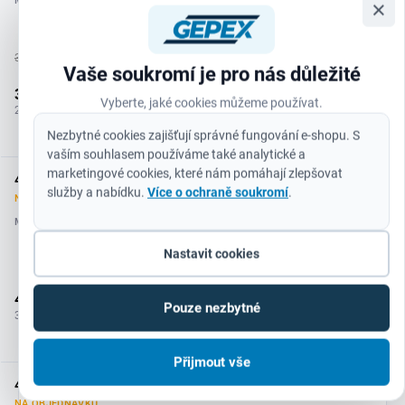
MŮŽEME DORUČIT DO:
×
11.8.2026
3 731 Kč
Vaše soukromí je pro nás důležité
−
+
3 190 Kč
Vyberte, jaké cookies můžeme používat.
2 636 Kč bez DPH
Do košíku
Nezbytné cookies zajišťují správné fungování e-shopu. S
vaším souhlasem používáme také analytické a
marketingové cookies, které nám pomáhají zlepšovat
44/10
služby a nabídku.
Více o ochraně soukromí
.
NA OBJEDNÁVKU
MŮŽEME DORUČIT DO:
19.8.2026
Nastavit cookies
−
+
4 482 Kč
Pouze nezbytné
3 704 Kč bez DPH
Do košíku
Přijmout vše
45/10,5
NA OBJEDNÁVKU