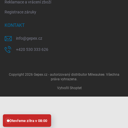
Reklamace a vrácení zboží
Registrace záruky
KONTAKT
info
@
gepex.cz
+420 530 333 626
Copyright 2026
Gepex.cz - autorizovaný distributor Milwaukee
. Všechna
práva vyhrazena.
Vytvořil Shoptet
Otevřeme zítra v 08:00