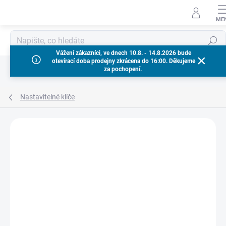
Přejít
na
obsah
Hledat
Vážení zákazníci, ve dnech 10.8. - 14.8.2026 bude
otevírací doba prodejny zkrácena do 16:00. Děkujeme
za pochopení.
Nastavitelné klíče
Neohodnoceno
Podrobnosti hodnocení
ZNAČKA:
MILWAUKEE