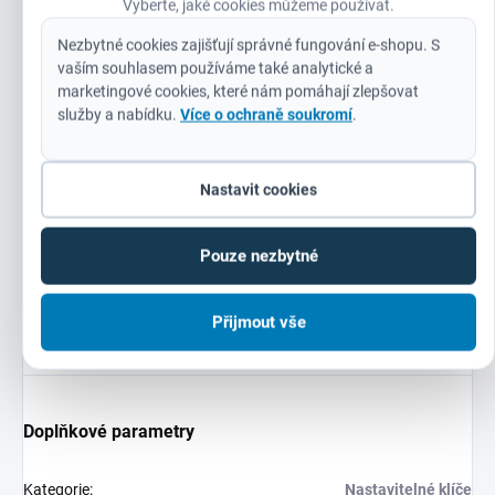
Vyberte, jaké cookies můžeme používat.
Ergonomicky zaoblený design rukojeti pro pohodlné nošení
v ruce i méně tlakových bodů na dlani.
Nezbytné cookies zajišťují správné fungování e-shopu. S
vaším souhlasem používáme také analytické a
Tenký design hlavy pro dosažení stísněných prostor.
marketingové cookies, které nám pomáhají zlepšovat
Paralelní čelisti nekloužou a nezpůsobují poškození
služby a nabídku.
Více o ochraně soukromí
.
povrchu.
Permanentní laserové palcové a mm označení pro přesné
Nastavit cookies
nastavení.
8″ nastavitelný klíč (48227508) má navíc i širokou čelist 38
Pouze nezbytné
mm pro zvýšení kapacity čelisti ve stísněných podmínkách.
Otvor pro zavěšení.
Přijmout vše
Doplňkové parametry
Kategorie
:
Nastavitelné klíče