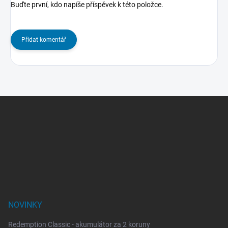
Buďte první, kdo napíše příspěvek k této položce.
Přidat komentář
Z
á
p
a
t
í
NOVINKY
Redemption Classic - akumulátor za 2 koruny