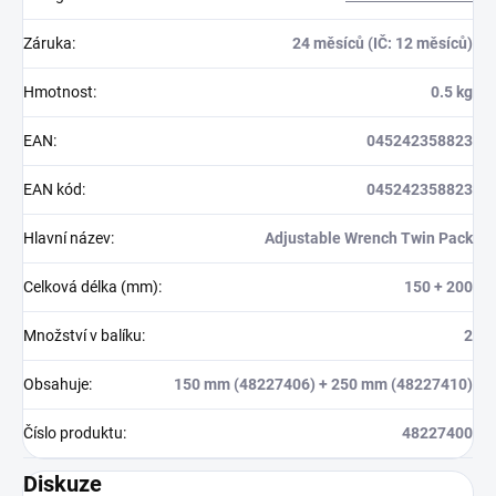
Záruka
:
24 měsíců (IČ: 12 měsíců)
Hmotnost
:
0.5 kg
EAN
:
045242358823
EAN kód
:
045242358823
Hlavní název
:
Adjustable Wrench Twin Pack
Celková délka (mm)
:
150 + 200
Množství v balíku
:
2
Obsahuje
:
150 mm (48227406) + 250 mm (48227410)
Číslo produktu
:
48227400
Diskuze