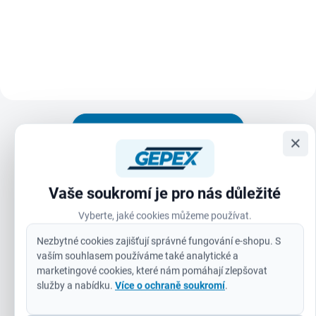
syntetickým lepidlem na bázi
neustupuje pod tlakem a udrží si
kaučuku, odolným proti stárnutí a
ostrost i při...
změnám teploty. Páska se
vyznačuje extrémně vysokou
pevností v...
Zobrazit všechny související produkty
×
Boční části nástrčného klíče typu FOUR FLAT™ zabraňují
odvalení.
Vaše soukromí je pro nás důležité
Strany FOUR FLAT™ pro snadné použití s klíčem pro
Vyberte, jaké cookies můžeme používat.
zvýšení efektu páky.
Nezbytné cookies zajišťují správné fungování e-shopu. S
Vyražené rozměry zaručují snadnou viditelnost.
vaším souhlasem používáme také analytické a
marketingové cookies, které nám pomáhají zlepšovat
Povrchová úprava chromováním.
služby a nabídku.
Více o ochraně soukromí
.