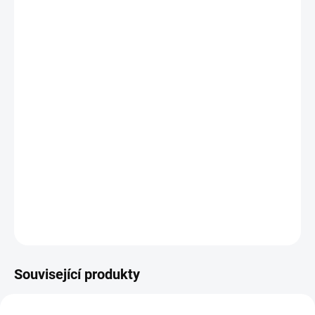
−
+
Přidat do košíku
Potřebujete poradit s výběrem?
Daniel Svoboda
Nyní máme zavřeno – otevřeme dnes v 08:00
☎ +420 530 333 626
✉ Napsat e-mail
DETAILNÍ INFORMACE
Související produkty