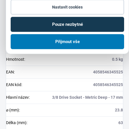
Nastavit cookies
Doplňkové parametry
Pouze nezbytné
Kategorie
:
Průmyslové hlavice 3/8"
Přijmout vše
Záruka
:
24 měsíců (IČ: 12 měsíců)
Hmotnost
:
0.5 kg
EAN
:
4058546345525
EAN kód
:
4058546345525
Hlavní název
:
3/8 Drive Socket - Metric Deep - 17 mm
⌀ (mm)
:
23.8
Délka (mm)
:
63