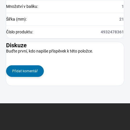
Množství v balíku
:
1
Šířka (mm)
:
21
Číslo produktu
:
4932478361
Diskuze
Buďte první, kdo napíše příspěvek k této položce.
Přidat komentář
Z
á
p
a