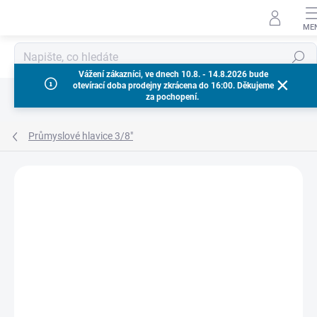
Přejít
na
obsah
Hledat
Vážení zákazníci, ve dnech 10.8. - 14.8.2026 bude
otevírací doba prodejny zkrácena do 16:00. Děkujeme
za pochopení.
Průmyslové hlavice 3/8"
Neohodnoceno
Podrobnosti hodnocení
ZNAČKA:
MILWAUKEE