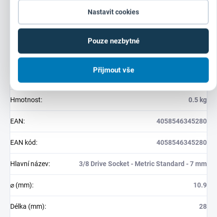
Nastavit cookies
Doplňkové parametry
Pouze nezbytné
Kategorie
:
Průmyslové hlavice 3/8"
Přijmout vše
Záruka
:
24 měsíců (IČ: 12 měsíců)
Hmotnost
:
0.5 kg
EAN
:
4058546345280
EAN kód
:
4058546345280
Hlavní název
:
3/8 Drive Socket - Metric Standard - 7 mm
⌀ (mm)
:
10.9
Délka (mm)
:
28