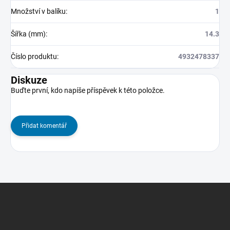
Množství v balíku
:
1
Šířka (mm)
:
14.3
Číslo produktu
:
4932478337
Diskuze
Buďte první, kdo napíše příspěvek k této položce.
Přidat komentář
Z
á
p
a