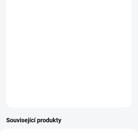
−
+
Přidat do košíku
Potřebujete poradit s výběrem?
Daniel Svoboda
Nyní máme zavřeno – otevřeme dnes v 08:00
☎ +420 530 333 626
✉ Napsat e-mail
DETAILNÍ INFORMACE
Související produkty