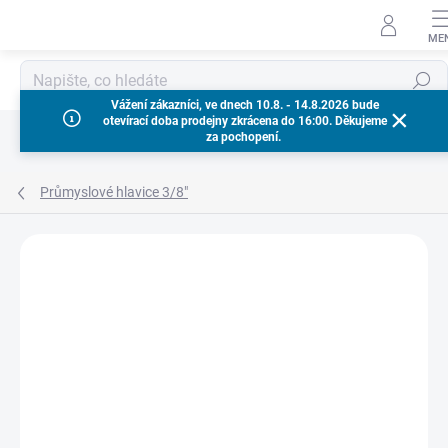
Přejít
na
obsah
Hledat
Vážení zákazníci, ve dnech 10.8. - 14.8.2026 bude
otevírací doba prodejny zkrácena do 16:00. Děkujeme
za pochopení.
Průmyslové hlavice 3/8"
Neohodnoceno
Podrobnosti hodnocení
ZNAČKA:
MILWAUKEE