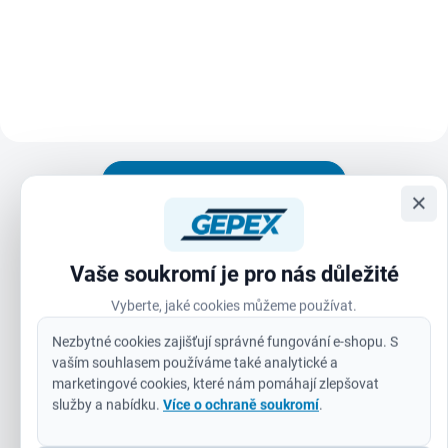
syntetickým lepidlem na bázi
neustupuje pod tlakem a udrží si
kaučuku, odolným proti stárnutí a
ostrost i při...
změnám teploty. Páska se
vyznačuje extrémně vysokou
pevností v...
Zobrazit všechny související produkty
×
Boční části nástrčného klíče typu FOUR FLAT™ zabraňují
odvalení.
Vaše soukromí je pro nás důležité
Strany FOUR FLAT™ pro snadné použití s klíčem pro
Vyberte, jaké cookies můžeme používat.
zvýšení efektu páky.
Nezbytné cookies zajišťují správné fungování e-shopu. S
Vyražené rozměry zaručují snadnou viditelnost.
vaším souhlasem používáme také analytické a
marketingové cookies, které nám pomáhají zlepšovat
Povrchová úprava chromováním.
služby a nabídku.
Více o ochraně soukromí
.