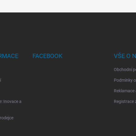
ORMACE
FACEBOOK
VŠE O 
Obchodní p
í
Podmínky o
Reklamace a
: Inovace a
Registrace 
rodejce