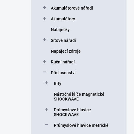
a
n
Akumulátorové nářadí
n
Akumulátory
í
p
Nabíječky
a
n
Síťové nářadí
e
Napájecí zdroje
l
Ruční nářadí
Příslušenství
Bity
Nástrčné klíče magnetické
SHOCKWAVE
Průmyslové hlavice
SHOCKWAVE
Průmyslové hlavice metrické