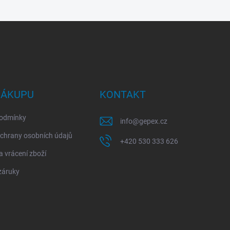
NÁKUPU
KONTAKT
odmínky
info
@
gepex.cz
chrany osobních údajů
+420 530 333 626
 vrácení zboží
záruky