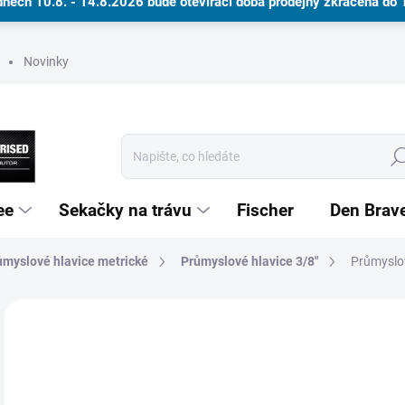
dnech 10.8. - 14.8.2026 bude otevírací doba prodejny zkrácena do
Novinky
Hle
ee
Sekačky na trávu
Fischer
Den Brav
ůmyslové hlavice metrické
Dárkové poukazy
Průmyslové hlavice 3/8"
Průmyslov
Neohodnoceno
Podrobnosti hodnocení
ZNAČKA
1
NA