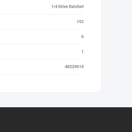
1/4 Drive Ratchet
152
6
1
48229014