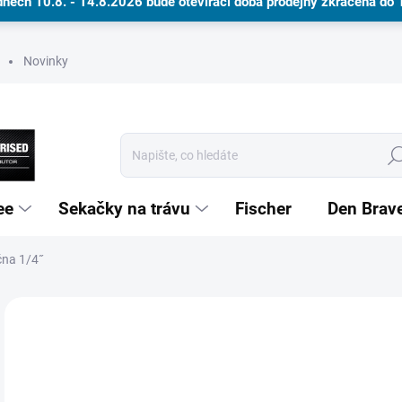
dnech 10.8. - 14.8.2026 bude otevírací doba prodejny zkrácena do
Novinky
Hle
ee
Sekačky na trávu
Fischer
Den Brav
na 1/4˝
Dárkové poukazy
Neohodnoceno
Podrobnosti hodnocení
ZNAČKA
1 
NA