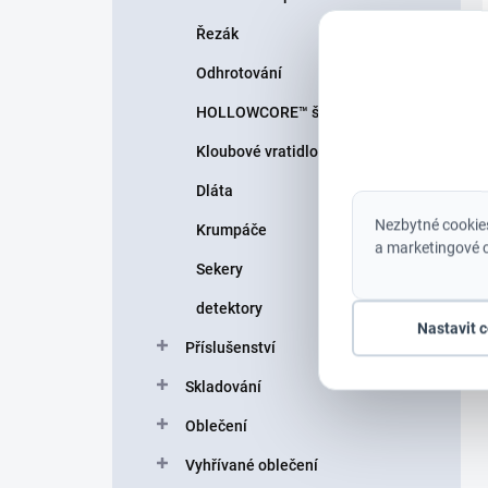
Řezák
Odhrotování
HOLLOWCORE™ šroubováky
Kloubové vratidlo
Dláta
Nezbytné cookies
Krumpáče
a marketingové c
Sekery
detektory
Nastavit 
Příslušenství
Skladování
Oblečení
Vyhřívané oblečení