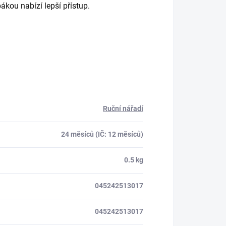
kou nabízí lepší přístup.
Ruční nářadí
24 měsíců (IČ: 12 měsíců)
0.5 kg
045242513017
045242513017