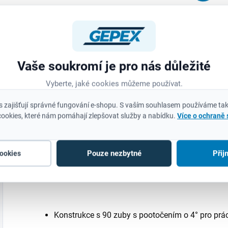
Měrná
11,28 Kč / 1 m
Do košíku
cena:
Do košíku
M
Jemný hrot 1 mm
4
zajišťuje ostré a
Extrémně pevná
S
Vaše soukromí je pro nás důležité
čisté čáry pro
lepicí páska ULTRA
b
precizní značení.
Vyberte, jaké cookies můžeme používat.
STRONG TAPE se
I
Akrylový hrot
syntetickým
k
odolný proti
 zajišťují správné fungování e-shopu. S vaším souhlasem používáme tak
lepidlem na bázi
a
ookies, které nám pomáhají zlepšovat služby a nabídku.
Více o ochraně
opotřebení –
kaučuku, odolným
d
nehoubovatí,
proti stárnutí a
S
neustupuje pod
změnám teploty.
b
tlakem a udrží si
Pouze nezbytné
Přij
cookies
Páska se vyznačuje
Popis
ostrost i při...
extrémně vysokou
I
pevností v...
Konstrukce s 90 zuby s pootočením o 4° pro prá