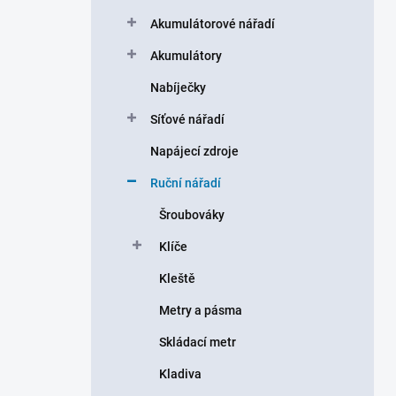
a
n
Akumulátorové nářadí
n
Akumulátory
í
p
Nabíječky
a
n
Síťové nářadí
e
Napájecí zdroje
l
Ruční nářadí
Šroubováky
Klíče
Kleště
Metry a pásma
Skládací metr
Kladiva