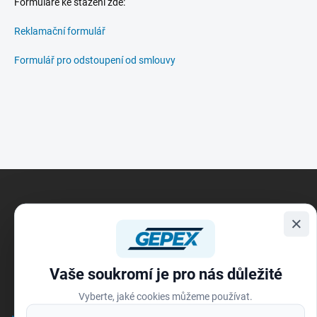
Formuláře ke stažení zde:
Reklamační formulář
Formulář pro odstoupení od smlouvy
Z
á
p
×
a
t
í
Vaše soukromí je pro nás důležité
Vyberte, jaké cookies můžeme používat.