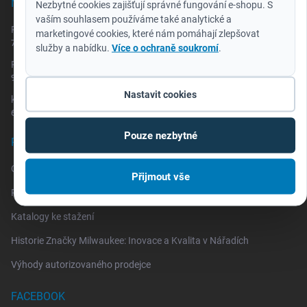
NOVINKY
Nezbytné cookies zajišťují správné fungování e-shopu. S
vaším souhlasem používáme také analytické a
Redemption Classic - akumulátor za 2 koruny
marketingové cookies, které nám pomáhají zlepšovat
7.7.2026
služby a nabídku.
Více o ochraně soukromí
.
REDEMPTION NA MAXIMUM repro/rádio za 2 Kč
9.3.2026
Nastavit cookies
katalog HD NEWS pro SRPEN 2025 až LEDEN 2026
6.8.2025
Pouze nezbytné
PRAKTICKÉ INFORMACE
One Key
Přijmout vše
Reklamace a vrácení zboží
Katalogy ke stažení
Historie Značky Milwaukee: Inovace a Kvalita v Nářadích
Výhody autorizovaného prodejce
FACEBOOK