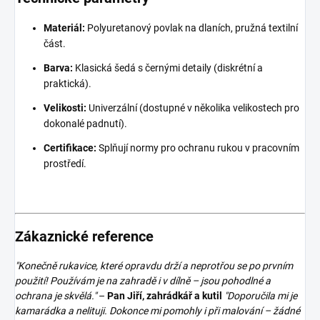
Materiál:
Polyuretanový povlak na dlaních, pružná textilní
část.
Barva:
Klasická šedá s černými detaily (diskrétní a
praktická).
Velikosti:
Univerzální (dostupné v několika velikostech pro
dokonalé padnutí).
Certifikace:
Splňují normy pro ochranu rukou v pracovním
prostředí.
Zákaznické reference
"Konečně rukavice, které opravdu drží a neprotřou se po prvním
použití! Používám je na zahradě i v dílně – jsou pohodlné a
ochrana je skvělá."
–
Pan Jiří, zahrádkář a kutil
"Doporučila mi je
kamarádka a nelituji. Dokonce mi pomohly i při malování – žádné