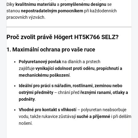
Díky
kvalitnímu materiálu
a
promyšlenému designu
se
stanou
nepostradatelným pomocníkem
při každodenních
pracovních výzvách.
Proč zvolit právě Högert HT5K766 SELZ?
1. Maximální ochrana pro vaše ruce
Polyuretanový povlak
na dlaních a prstech
zajišťuje
vynikající odolnost proti oděru, propíchnutí a
mechanickému poškození
.
Ideální pro práci s nářadím, rostlinami, zeminou nebo
ostrými předměty
– chrání před
řeznými ranami, otlaky a
podněty
.
Vhodné pro kontakt s vlhkostí
– polyuretan neabsorbuje
vodu, takže rukavice zůstávají
suché a příjemné
i při delším
nošení.