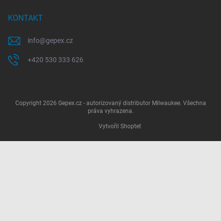
KONTAKT
info
@
gepex.cz
+420 530 333 626
Copyright 2026
Gepex.cz - autorizovaný distributor Milwaukee
. Všechna
práva vyhrazena.
Vytvořil Shoptet