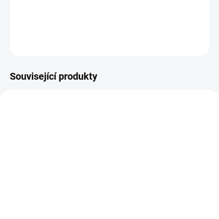
uživatelů. Díky
kvalitnímu materiálu
a
promyšlenému designu
se
stanou
nepostradatelným pomocníkem
při každodenních
pracovních výzvách.
DETAILNÍ INFORMACE
Související produkty
48223100
B794TE
SKLADEM
SKLADEM
(>5 KS)
(>5 KS)
Milwaukee 48223100
B794TE Extrémně pevná
Značkovač - jemný hrot
lepicí páska ULTRA
1mm
STRONG TAPE