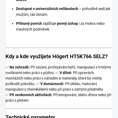
Dostupné v univerzálních velikostech
– pohodlně sedí jak
mužům, tak ženám.
Přilnavý povrch
zajišťuje
pevný úchop
i za mokra nebo
mastných podmínek.
Kdy a kde využijete Högert HT5K766 SELZ?
✅
Na zahradě:
Při sázení, prořezávání keřů, manipulaci s trnitými
rostlinami nebo práci s půdou. ✅
V dílně:
Při opravách,
montážích nebo práci s nářadím a materiály, které by mohly
poškodit pokožku. ✅
V domácnosti:
Při úklidu, malování,
manipulaci s chemikáliemi nebo při práci s ostrými předměty.
✅
Při venkovních aktivitách:
Při kempování, sběru dřeva nebo při
práci s plotem.
Technické parametry