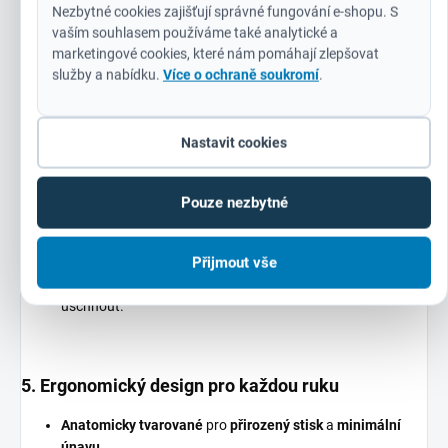
polyuretanový povlak zajistí pevný úchop a ochranu před
Nezbytné cookies zajišťují správné fungování e-shopu. S
ostrými hranami
.
vaším souhlasem používáme také analytické a
marketingové cookies, které nám pomáhají zlepšovat
služby a nabídku.
Více o ochraně soukromí
.
4. Trvanlivost a kvalita zpracování
Nastavit cookies
Vyrobeno z prvotřídních materiálů
, které
odolávají
opakovanému používání
a zachovávají si své
vlastnosti i po mnoha pracovních cyklech.
Pouze nezbytné
Pečlivě prošité švy
a
odolné zpracování
zaručují, že
rukavice
nevydrží jen pár dní, ale měsíce i roky
.
Přijmout vše
Snadná údržba
– stačí je opláchnout vodou a nechat
uschnout.
5. Ergonomický design pro každou ruku
Anatomicky tvarované
pro
přirozený stisk
a
minimální
únavu
.