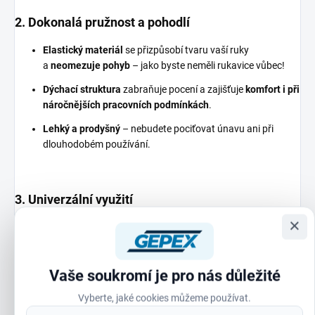
2. Dokonalá pružnost a pohodlí
Elastický materiál
se přizpůsobí tvaru vaší ruky
a
neomezuje pohyb
– jako byste neměli rukavice vůbec!
Dýchací struktura
zabraňuje pocení a zajišťuje
komfort i při
náročnějších pracovních podmínkách
.
Lehký a prodyšný
– nebudete pociťovat únavu ani při
dlouhodobém používání.
3. Univerzální využití
×
Zahradní práce:
Sazenice, plevel, hnojení, sekání trávy –
vše zvládnete s jistotou a bez obav o poranění
.
Domácnost:
Úklid, malování, opravy –
rukavice vám
Vaše soukromí je pro nás důležité
poskytnou potřebnou ochranu a cit pro detail
.
Vyberte, jaké cookies můžeme používat.
Mechanické práce:
Opravy, montáže, práce s kovem –