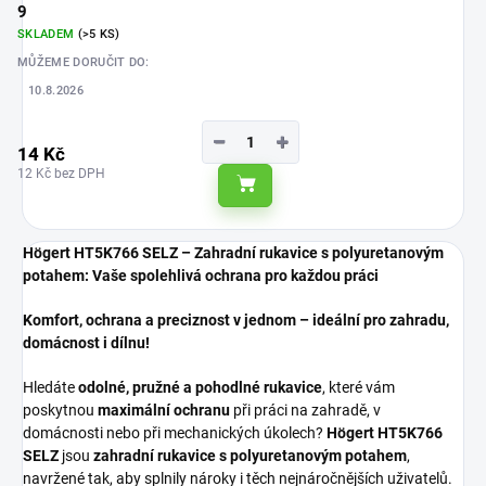
9
SKLADEM
(>5 KS)
MŮŽEME DORUČIT DO:
10.8.2026
−
+
14 Kč
12 Kč bez DPH
Do košíku
Högert HT5K766 SELZ – Zahradní rukavice s polyuretanovým
potahem: Vaše spolehlivá ochrana pro každou práci
Komfort, ochrana a preciznost v jednom – ideální pro zahradu,
domácnost i dílnu!
Hledáte
odolné, pružné a pohodlné rukavice
, které vám
poskytnou
maximální ochranu
při práci na zahradě, v
domácnosti nebo při mechanických úkolech?
Högert HT5K766
SELZ
jsou
zahradní rukavice s polyuretanovým potahem
,
navržené tak, aby splnily nároky i těch nejnáročnějších uživatelů.