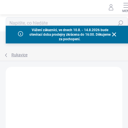
Přejít
na
obsah
Hledat
Vážení zákazníci, ve dnech 10.8. - 14.8.2026 bude
otevírací doba prodejny zkrácena do 16:00. Děkujeme
za pochopení.
Rukavice
Neohodnoceno
Podrobnosti hodnocení
ZNAČKA:
HÖGERT