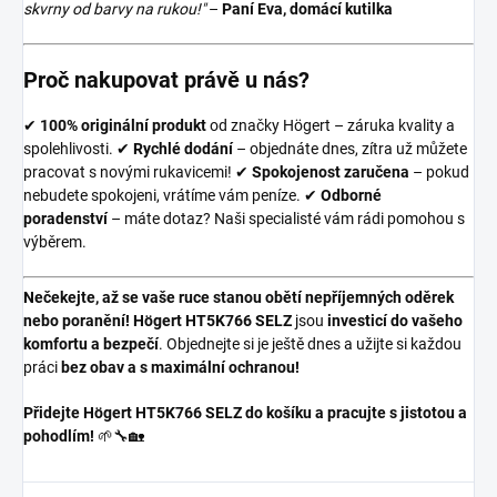
skvrny od barvy na rukou!"
–
Paní Eva, domácí kutilka
Proč nakupovat právě u nás?
✔
100% originální produkt
od značky Högert – záruka kvality a
spolehlivosti. ✔
Rychlé dodání
– objednáte dnes, zítra už můžete
pracovat s novými rukavicemi! ✔
Spokojenost zaručena
– pokud
nebudete spokojeni, vrátíme vám peníze. ✔
Odborné
poradenství
– máte dotaz? Naši specialisté vám rádi pomohou s
výběrem.
Nečekejte, až se vaše ruce stanou obětí nepříjemných oděrek
nebo poranění!
Högert HT5K766 SELZ
jsou
investicí do vašeho
komfortu a bezpečí
. Objednejte si je ještě dnes a užijte si každou
práci
bez obav a s maximální ochranou!
Přidejte Högert HT5K766 SELZ do košíku a pracujte s jistotou a
pohodlím!
🌱🔧🏡