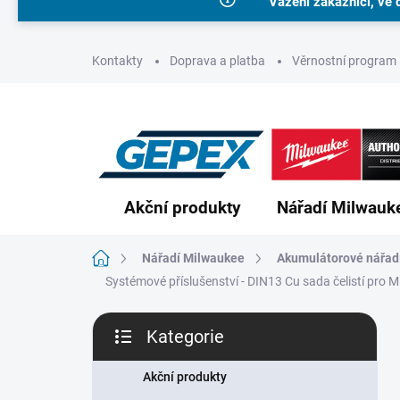
Vážení zákazníci, ve 
Přejít
na
obsah
Kontakty
Doprava a platba
Věrnostní program
Akční produkty
Nářadí Milwauk
Domů
Nářadí Milwaukee
Akumulátorové nářad
Systémové příslušenství - DIN13 Cu sada čelistí pr
P
Kategorie
o
Přeskočit
s
kategorie
t
Akční produkty