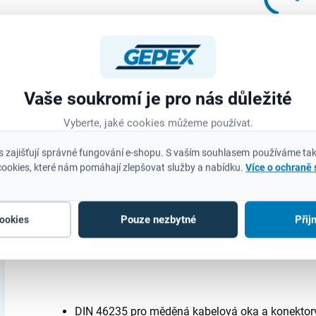
24 Kč bez DPH
168 Kč bez DPH
2
Měrná
11,28 Kč / 1 m
Do košíku
cena:
Do košíku
Jemný hrot 1 mm
M
zajišťuje ostré a
4
Vaše soukromí je pro nás důležité
Extrémně pevná
čisté čáry pro
S
lepicí páska ULTRA
Vyberte, jaké cookies můžeme používat.
precizní značení.
b
STRONG TAPE se
Akrylový hrot
I
syntetickým
 zajišťují správné fungování e-shopu. S vaším souhlasem používáme tak
odolný proti
k
lepidlem na bázi
ookies, které nám pomáhají zlepšovat služby a nabídku.
Více o ochraně
opotřebení –
a
kaučuku, odolným
nehoubovatí,
d
proti stárnutí a
neustupuje pod
S
změnám teploty.
Pouze nezbytné
Přij
cookies
tlakem a udrží si
b
Páska se vyznačuje
Popis
ostrost i při...
extrémně vysokou
I
pevností v...
DIN 46235 pro měděná kabelová oka a konektor