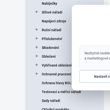
Nabíječky
Síťové nářadí
Napájecí zdroje
Ruční nářadí
Příslušenství
Skladování
Nezbytné cookies
Oblečení
a marketingové c
Vyhřívané oblečení
Ochranné pracovní pomůcky
Nastavit 
Ochrana hlavy BOLT helmy
Testovací a měřící nářadí
Sady nářadí
Chladící produkty