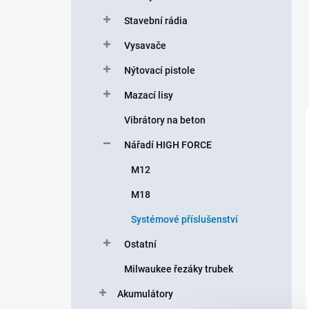
Stavební rádia
Vysavače
Nýtovací pistole
Mazací lisy
Vibrátory na beton
Nářadí HIGH FORCE
M12
M18
Systémové příslušenství
Ostatní
Milwaukee řezáky trubek
Akumulátory