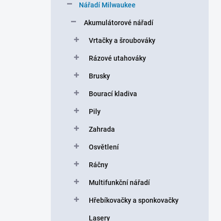
r
Nářadí Milwaukee
a
n
Akumulátorové nářadí
n
Vrtačky a šroubováky
í
p
Rázové utahováky
a
n
Brusky
e
Bourací kladiva
l
Pily
Zahrada
Osvětlení
Ráčny
Multifunkční nářadí
Hřebíkovačky a sponkovačky
Lasery