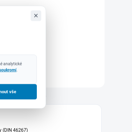
75 Kč bez DPH
×
Do košíku
ilwaukee
932430904 –
ada šroubovacích
itů SHOCKWAVE™
MPACT DUTY (15
é analytické
s) Pro náročné
 soukromí
.
plikace, kde každý
etail rozhoduje
ada šroubovacích
mout vše
itů Milwaukee
Diskuze
SHOCKWAVE™
MPACT...
y (DIN 46267)