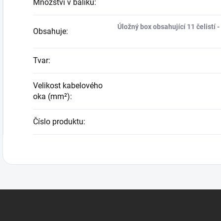
Množství v balíku
:
Úložný box obsahující 11 čelistí - 
Obsahuje
:
Tvar
:
Velikost kabelového
oka (mm²)
:
Číslo produktu
: