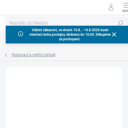
Přejít
na
obsah
Hledat
Vážení zákazníci, ve dnech 10.8. - 14.8.2026 bude
otevírací doba prodejny zkrácena do 16:00. Děkujeme
za pochopení.
Testovací a měřící nářadí
Neohodnoceno
Podrobnosti hodnocení
ZNAČKA:
MILWAUKEE