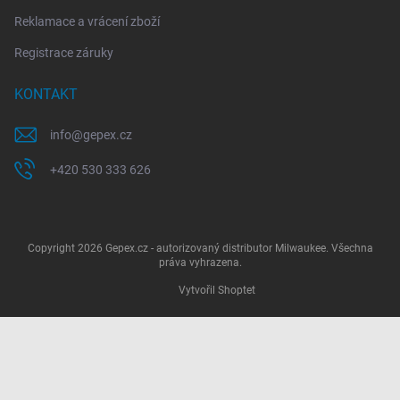
Reklamace a vrácení zboží
Registrace záruky
KONTAKT
info
@
gepex.cz
+420 530 333 626
Copyright 2026
Gepex.cz - autorizovaný distributor Milwaukee
. Všechna
práva vyhrazena.
Vytvořil Shoptet