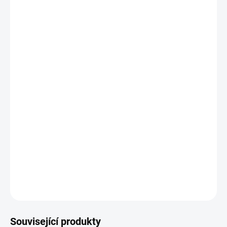
19.8.2026
−
+
Přidat do košíku
Potřebujete poradit s výběrem?
Daniel Svoboda
Nyní máme zavřeno – otevřeme v pondělí v
08:00
☎ +420 530 333 626
✉ Napsat e-mail
DETAILNÍ INFORMACE
Související produkty