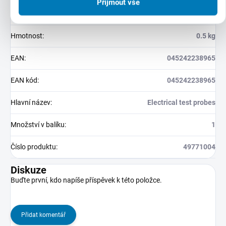
Přijmout vše
Záruka
:
24 měsíců (IČ: 12 měsíců)
Hmotnost
:
0.5 kg
EAN
:
045242238965
EAN kód
:
045242238965
Hlavní název
:
Electrical test probes
Množství v balíku
:
1
Číslo produktu
:
49771004
Diskuze
Buďte první, kdo napíše příspěvek k této položce.
Přidat komentář