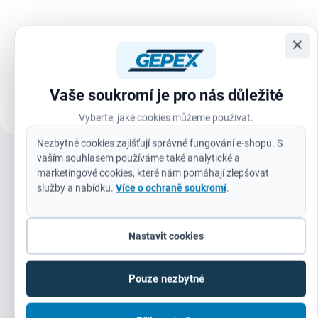
a čisté čáry pro precizní značení.
Extrémně pevná lepicí páska
Akrylový hrot odolný proti
ULTRA STRONG TAPE se
opotřebení – nehoubovatí,
syntetickým lepidlem na bázi
×
neustupuje pod tlakem a udrží si
kaučuku, odolným proti stárnutí a
ostrost i při...
změnám teploty. Páska se
vyznačuje extrémně vysokou
Vaše soukromí je pro nás důležité
pevností v...
Vyberte, jaké cookies můžeme používat.
Nezbytné cookies zajišťují správné fungování e-shopu. S
vaším souhlasem používáme také analytické a
Zobrazit všechny související produkty
marketingové cookies, které nám pomáhají zlepšovat
služby a nabídku.
Více o ochraně soukromí
.
Nastavit cookies
Doplňkové parametry
Pouze nezbytné
Kategorie
:
Testovací a měřící nářadí