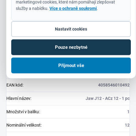
marketingové cookies, které nám pomáhají zlepšovat
služby a nabídku.
Více o ochraně soukromí
.
Doplňkové parametry
Nastavit cookies
Kategorie
:
Systémové příslušenství
Záruka
:
24 měsíců (IČ: 12 měsíců)
Pouze nezbytné
Hmotnost
:
1 kg
Přijmout vše
EAN
:
4058546010492
EAN kód
:
4058546010492
Hlavní název
:
Jaw J12 - ACz 12 - 1 pc
Množství v balíku
:
1
Nominální velikost
:
12