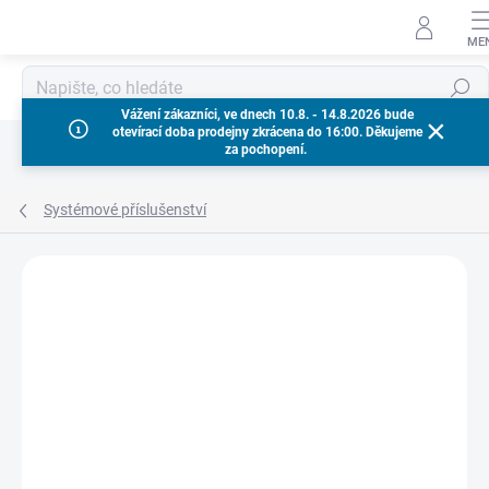
Přejít
na
obsah
Hledat
Vážení zákazníci, ve dnech 10.8. - 14.8.2026 bude
otevírací doba prodejny zkrácena do 16:00. Děkujeme
za pochopení.
Systémové příslušenství
Neohodnoceno
Podrobnosti hodnocení
ZNAČKA:
MILWAUKEE