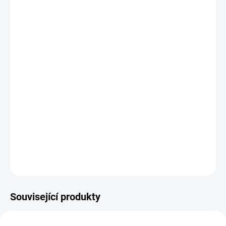
−
+
Přidat do košíku
Potřebujete poradit s výběrem?
Daniel Svoboda
Nyní máme zavřeno – otevřeme zítra v 08:00
☎ +420 530 333 626
✉ Napsat e-mail
DETAILNÍ INFORMACE
Související produkty