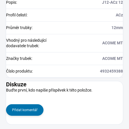
Popis
:
J12-ACz 12
Profil čelistí
:
ACz
Průměr trubky
:
12mm
Vhodný pro následující
ACOME MT
dodavatele trubek
:
Značky trubek
:
ACOME MT
Číslo produktu
:
4932459388
Diskuze
Buďte první, kdo napíše příspěvek k této položce.
Přidat komentář