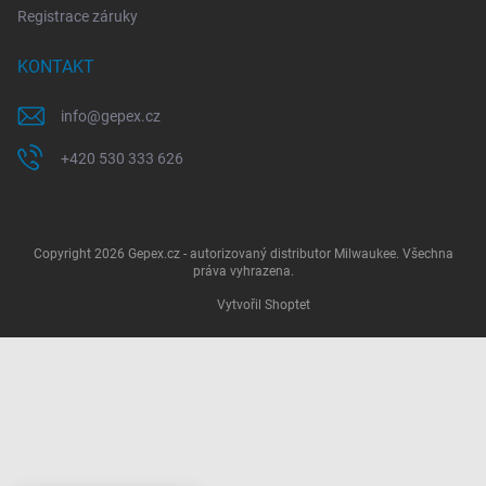
Registrace záruky
KONTAKT
info
@
gepex.cz
+420 530 333 626
Copyright 2026
Gepex.cz - autorizovaný distributor Milwaukee
. Všechna
práva vyhrazena.
Vytvořil Shoptet